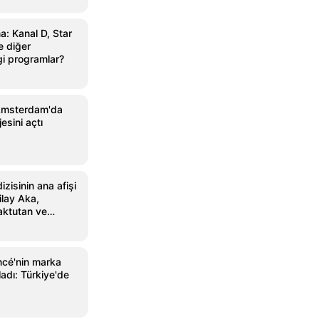
: Kanal D, Star
 diğer
gi programlar?
Amsterdam'da
sini açtı
zisinin ana afişi
ilay Aka,
aktutan ve
ncé'nin marka
ladı: Türkiye'de