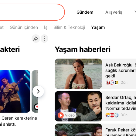
Gündem
Gündem
Alışveriş
et
Günün içinden
İş
Bilim & Teknoloji
Yaşam
Yaşam
akteri
Yaşam haberleri
Aslı Bekiroğlu, 
sağlık sorunla
geldi
Dün
Serdar Ortaç, 
kaldırılma iddial
'Normal tedavim
hastanedeydim
Dün
Video
 Ceren karakterine
 anlattı.
Faruk Peker kö
bulamadı! Komş