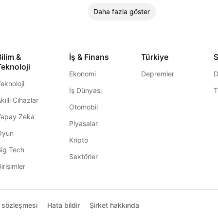
Daha fazla göster
Bilim &
İş & Finans
Türkiye
S
Teknoloji
Ekonomi
Depremler
D
eknoloji
İş Dünyası
T
kıllı Cihazlar
Otomobil
Yapay Zeka
Piyasalar
Oyun
Kripto
Big Tech
Sektörler
irişimler
ı sözleşmesi
Hata bildir
Şirket hakkında