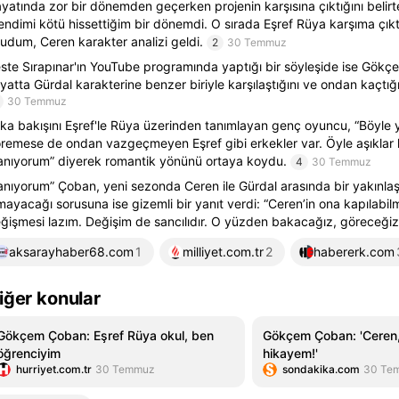
yatında zor bir dönemden geçerken projenin karşısına çıktığını belirt
endimi kötü hissettiğim bir dönemdi. O sırada Eşref Rüya karşıma çık
udum, Ceren karakter analizi geldi.
2
30 Temmuz
ste Sırapınar'ın YouTube programında yaptığı bir söyleşide ise Gök
yatta Gürdal karakterine benzer biriyle karşılaştığını ve ondan kaçtığın
30 Temmuz
ka bakışını Eşref'le Rüya üzerinden tanımlayan genç oyuncu, “Böyle y
remese de ondan vazgeçmeyen Eşref gibi erkekler var. Öyle aşıklar ha
anıyorum” diyerek romantik yönünü ortaya koydu.
4
30 Temmuz
anıyorum” Çoban, yeni sezonda Ceren ile Gürdal arasında bir yakınla
mayacağı sorusuna ise gizemli bir yanıt verdi: “Ceren’in ona kapılabilme
ğişmesi lazım. Değişim de sancılıdır. O yüzden bakacağız, göreceğiz.
aksarayhaber68.com
1
milliyet.com.tr
2
habererk.com
iğer konular
Gökçem Çoban: Eşref Rüya okul, ben
Gökçem Çoban: 'Ceren
öğrenciyim
hikayem!'
hurriyet.com.tr
30 Temmuz
sondakika.com
30 Te