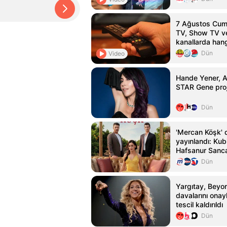
7 Ağustos Cuma
TV, Show TV ve
kanallarda han
Dün
Video
Hande Yener, 
STAR Gene proje
Dün
'Mercan Köşk' di
yayınlandı: Kub
Hafsanur Sanc
Bertan Asllani
Dün
Yargıtay, Beyo
davalarını onay
tescil kaldırıldı
Dün