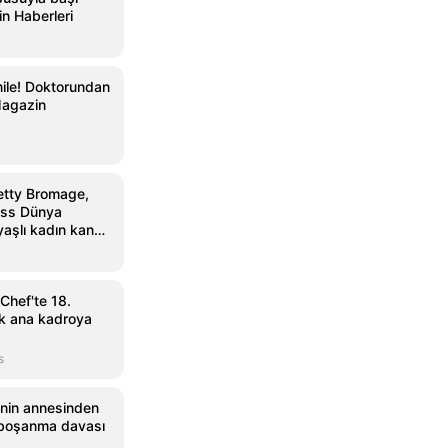
n Haberleri
ile! Doktorundan
Magazin
etty Bromage,
ess Dünya
aşlı kadın kanat
sahip oldu
Chef'te 18.
ak ana kadroya
s
i'nin annesinden
a boşanma davası