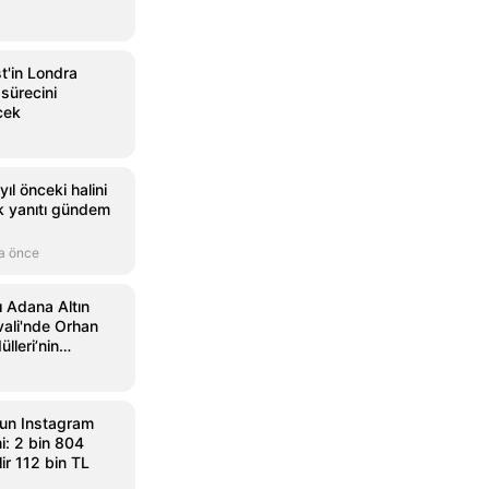
st'in Londra
 sürecini
cek
ıl önceki halini
ik yanıtı gündem
a önce
ı Adana Altın
vali'nde Orhan
lleri’nin
andı
un Instagram
i: 2 bin 804
ir 112 bin TL