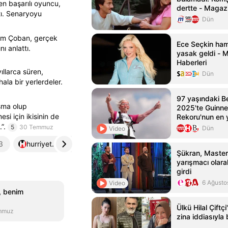
en başarılı oyuncu,
dertte - Magazi
tı. Senaryoyu
Dün
çem Çoban, gerçek
Ece Seçkin ham
ı anlattı.
yasak geldi - 
Haberleri
ıllarca süren,
Dün
la bir yerlerdeler.
97 yaşındaki B
şma olup
2025'te Guinn
si için ikisinin de
Rekoru'nun en y
yürüyüşçüsüne 
”.
5
30 Temmuz
Dün
Video
3
hurriyet.com.tr
4
ensonhaber.com
5
Şükran, Master
yarışmacı olar
girdi
6 Ağusto
Video
, benim
Ülkü Hilal Çiftç
mmuz
zina iddiasıyl