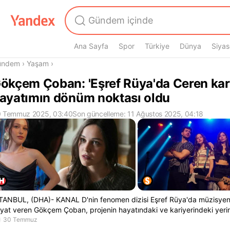
Ana Sayfa
Spor
Türkiye
Dünya
Siyas
radasın
ündem
›
Yaşam
›
ökçem Çoban: 'Eşref Rüya'da Ceren kar
ayatımın dönüm noktası oldu
 Temmuz 2025, 03:40
Son güncelleme: 11 Ağustos 2025, 04:18
TANBUL, (DHA)- KANAL D'nin fenomen dizisi Eşref Rüya'da müzisyen
yat veren Gökçem Çoban, projenin hayatındaki ve kariyerindeki yerini
30 Temmuz