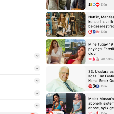
Dün
Netflix, Manife
konseri hazırlık
belgeselleştire
Dün
Mine Tugay 19 y
paylaştı! Estet
oldu
48 dakik
33. Uluslararas
Koza Film Festi
Kemal Emek Ödü
Sahipleri Açıkl
Dün
Melek Mosso'n
abonelik sistem
abone, aylık gel
Dün
Video