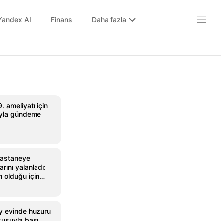
Yandex AI
Finans
Daha fazla
9. ameliyatı için
rıyla gündeme
hastaneye
arını yalanladı:
 olduğu için
'
y evinde huzuru
usuyla başı