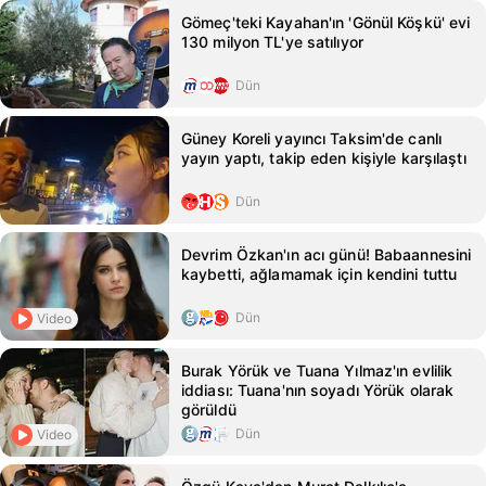
Gömeç'teki Kayahan'ın 'Gönül Köşkü' evi
130 milyon TL'ye satılıyor
Dün
Güney Koreli yayıncı Taksim'de canlı
yayın yaptı, takip eden kişiyle karşılaştı
Dün
Devrim Özkan'ın acı günü! Babaannesini
kaybetti, ağlamamak için kendini tuttu
Dün
Video
Burak Yörük ve Tuana Yılmaz'ın evlilik
iddiası: Tuana'nın soyadı Yörük olarak
görüldü
Dün
Video