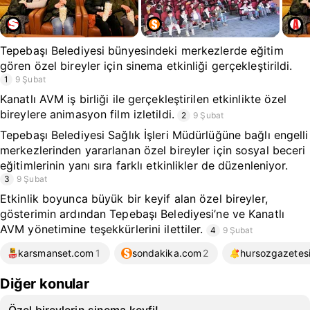
Tepebaşı Belediyesi bünyesindeki merkezlerde eğitim
gören özel bireyler için sinema etkinliği gerçekleştirildi.
1
9 Şubat
Kanatlı AVM iş birliği ile gerçekleştirilen etkinlikte özel
bireylere animasyon film izletildi.
2
9 Şubat
Tepebaşı Belediyesi Sağlık İşleri Müdürlüğüne bağlı engelli
merkezlerinden yararlanan özel bireyler için sosyal beceri
eğitimlerinin yanı sıra farklı etkinlikler de düzenleniyor.
3
9 Şubat
Etkinlik boyunca büyük bir keyif alan özel bireyler,
gösterimin ardından Tepebaşı Belediyesi’ne ve Kanatlı
AVM yönetimine teşekkürlerini ilettiler.
4
9 Şubat
karsmanset.com
1
sondakika.com
2
hursozgazetes
Diğer konular