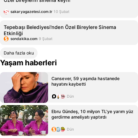
Özel bireylerin sinema keyfi!
sakaryagazetesi.com.tr
10 Şubat
Tepebaşı Belediyesi'nden Özel Bireylere Sinema
Etkinliği
sondakika.com
9 Şubat
Daha fazla oku
Yaşam haberleri
Cansever, 59 yaşında hastanede
hayatını kaybetti
Dün
Ebru Gündeş, 10 milyon TL'ye yarım yüz
gerdirme ameliyatı yaptırdı
Dün