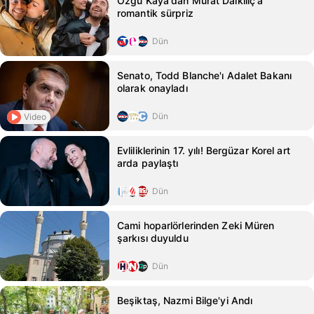
Özgü Kaya'dan Murat Dalkılıç'a
romantik sürpriz
Dün
Senato, Todd Blanche'ı Adalet Bakanı
olarak onayladı
Dün
Video
Evliliklerinin 17. yılı! Bergüzar Korel art
arda paylaştı
Dün
Cami hoparlörlerinden Zeki Müren
şarkısı duyuldu
Dün
Beşiktaş, Nazmi Bilge'yi Andı