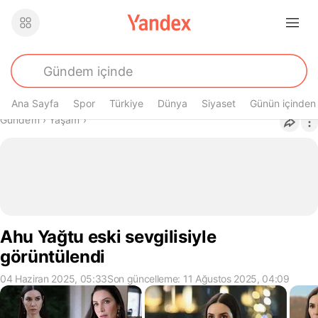
Ana Sayfa
Spor
Türkiye
Dünya
Siyaset
Günün içinden
Buradasın
Gündem
›
Yaşam
›
Ahu Yağtu eski sevgilisiyle
görüntülendi
04 Haziran 2025, 05:33
Son güncelleme: 11 Ağustos 2025, 04:09