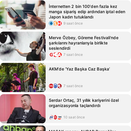
İnternetten 2 bin 100'den fazla kez
manga sipariş edip ardından iptal eden
Japon kadın tutuklandı
9 saat önce
Merve Özbey, Göreme Festivali'nde
şarkılarını hayranlarıyla birlikte
seslendirdi
7 saat önce
AKM’de ‘Yaz Başka Caz Başka’
7 saat önce
Serdar Ortaç, 31 yıllık kariyerini özel
organizasyonla taçlandırdı
10 saat önce