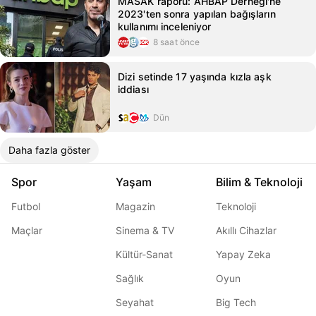
MASAK raporu: AHBAP Derneği'ne
2023'ten sonra yapılan bağışların
kullanımı inceleniyor
8 saat önce
Dizi setinde 17 yaşında kızla aşk
iddiası
Dün
Daha fazla göster
Spor
Yaşam
Bilim & Teknoloji
Futbol
Magazin
Teknoloji
Maçlar
Sinema & TV
Akıllı Cihazlar
Kültür-Sanat
Yapay Zeka
Sağlık
Oyun
Seyahat
Big Tech