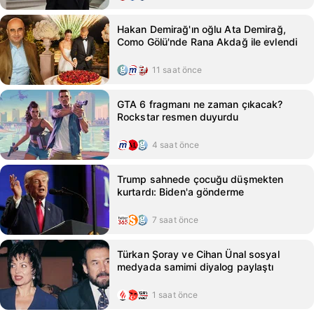
Hakan Demirağ'ın oğlu Ata Demirağ,
Como Gölü'nde Rana Akdağ ile evlendi
11 saat önce
GTA 6 fragmanı ne zaman çıkacak?
Rockstar resmen duyurdu
4 saat önce
Trump sahnede çocuğu düşmekten
kurtardı: Biden'a gönderme
7 saat önce
Türkan Şoray ve Cihan Ünal sosyal
medyada samimi diyalog paylaştı
1 saat önce