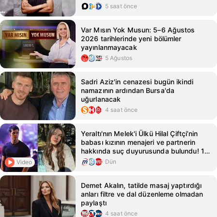
5 saat önce
Var Mısın Yok Musun: 5–6 Ağustos
2026 tarihlerinde yeni bölümler
yayınlanmayacak
5 Ağustos
Sadri Aziz'in cenazesi bugün ikindi
namazının ardından Bursa'da
uğurlanacak
4 saat önce
Yeraltı'nın Melek'i Ülkü Hilal Çiftçi’nin
babası kızının menajeri ve partnerin
hakkında suç duyurusunda bulundu! 10
yaş büyük isimle aşk yaşıyor - Magazin
Dün
Video
Haberleri
Demet Akalın, tatilde masaj yaptırdığı
anları filtre ve dal düzenleme olmadan
paylaştı
4 saat önce