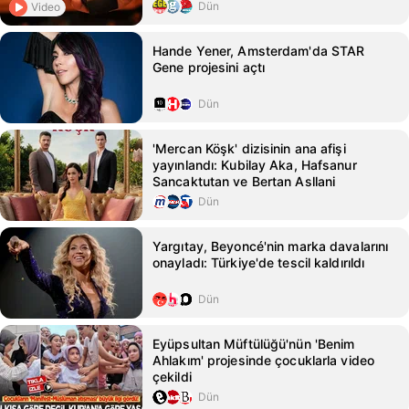
Dün
Video
Hande Yener, Amsterdam'da STAR
Gene projesini açtı
Dün
'Mercan Köşk' dizisinin ana afişi
yayınlandı: Kubilay Aka, Hafsanur
Sancaktutan ve Bertan Asllani
Dün
Yargıtay, Beyoncé'nin marka davalarını
onayladı: Türkiye'de tescil kaldırıldı
Dün
Eyüpsultan Müftülüğü'nün 'Benim
Ahlakım' projesinde çocuklarla video
çekildi
Dün