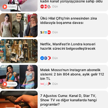
kadın kanat yürüyüşçüsüne sahip oldu
Dün
Video
Ülkü Hilal Çiftçi'nin annesinden zina
iddiasıyla boşanma davası
Dün
Netflix, Manifest'in Londra konseri
hazırlık sürecini belgeselleştirecek
Dün
Melek Mosso'nun Instagram abonelik
sistemi: 2 bin 804 abone, aylık gelir 112
bin TL
Dün
Video
7 Ağustos Cuma: Kanal D, Star TV,
Show TV ve diğer kanallarda hangi
programlar?