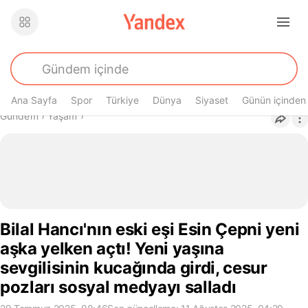
Ana Sayfa
Spor
Türkiye
Dünya
Siyaset
Günün içinden
Buradasın
Gündem
›
Yaşam
›
Bilal Hancı'nın eski eşi Esin Çepni yeni
aşka yelken açtı! Yeni yaşına
sevgilisinin kucağında girdi, cesur
pozları sosyal medyayı salladı