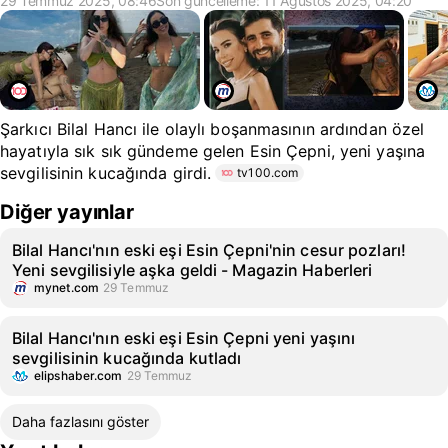
29 Temmuz 2025, 08:46
Son güncelleme: 11 Ağustos 2025, 04:20
Şarkıcı Bilal Hancı ile olaylı boşanmasının ardından özel
hayatıyla sık sık gündeme gelen Esin Çepni, yeni yaşına
sevgilisinin kucağında girdi.
tv100.com
Diğer yayınlar
Bilal Hancı'nın eski eşi Esin Çepni'nin cesur pozları!
Yeni sevgilisiyle aşka geldi - Magazin Haberleri
mynet.com
29 Temmuz
Bilal Hancı'nın eski eşi Esin Çepni yeni yaşını
sevgilisinin kucağında kutladı
elipshaber.com
29 Temmuz
Daha fazlasını göster