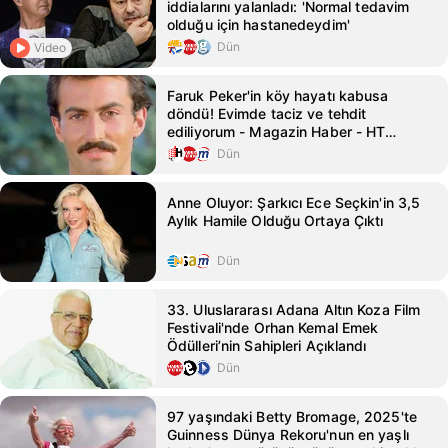
iddialarını yalanladı: 'Normal tedavim
olduğu için hastanedeydim'
Dün
Video
Faruk Peker'in köy hayatı kabusa
döndü! Evimde taciz ve tehdit
ediliyorum - Magazin Haber - HT
Magazin
Dün
Anne Oluyor: Şarkıcı Ece Seçkin'in 3,5
Aylık Hamile Olduğu Ortaya Çıktı
Dün
33. Uluslararası Adana Altın Koza Film
Festivali'nde Orhan Kemal Emek
Ödülleri’nin Sahipleri Açıklandı
Dün
97 yaşındaki Betty Bromage, 2025'te
Guinness Dünya Rekoru'nun en yaşlı