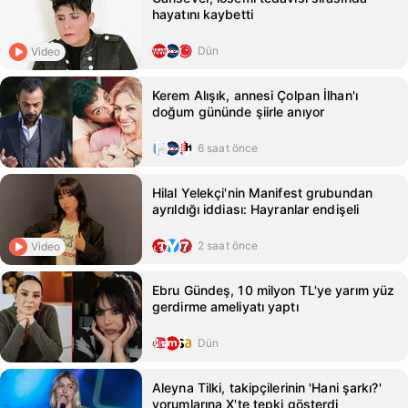
hayatını kaybetti
Dün
Video
Kerem Alışık, annesi Çolpan İlhan'ı
doğum gününde şiirle anıyor
6 saat önce
Hilal Yelekçi'nin Manifest grubundan
ayrıldığı iddiası: Hayranlar endişeli
2 saat önce
Video
Ebru Gündeş, 10 milyon TL'ye yarım yüz
gerdirme ameliyatı yaptı
Dün
Aleyna Tilki, takipçilerinin 'Hani şarkı?'
yorumlarına X'te tepki gösterdi