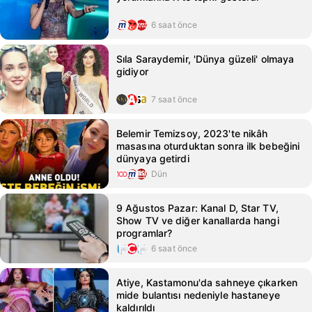
6 saat önce
Sıla Saraydemir, 'Dünya güzeli' olmaya
gidiyor
7 saat önce
Belemir Temizsoy, 2023'te nikâh
masasına oturduktan sonra ilk bebeğini
dünyaya getirdi
Dün
9 Ağustos Pazar: Kanal D, Star TV,
Show TV ve diğer kanallarda hangi
programlar?
6 saat önce
Atiye, Kastamonu'da sahneye çıkarken
mide bulantısı nedeniyle hastaneye
kaldırıldı