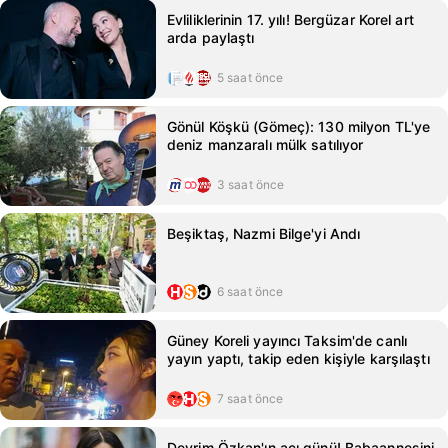
Evliliklerinin 17. yılı! Bergüzar Korel art
arda paylaştı
5 saat önce
Gönül Köşkü (Gömeç): 130 milyon TL'ye
deniz manzaralı mülk satılıyor
3 saat önce
Beşiktaş, Nazmi Bilge'yi Andı
6 saat önce
Güney Koreli yayıncı Taksim'de canlı
yayın yaptı, takip eden kişiyle karşılaştı
7 saat önce
Devrim Özkan'ın acı günü! Babaannesini