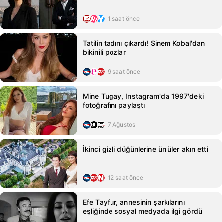
1 saat önce
Tatilin tadını çıkardı! Sinem Kobal'dan
bikinili pozlar
9 saat önce
Mine Tugay, Instagram'da 1997'deki
fotoğrafını paylaştı
7 Ağustos
İkinci gizli düğünlerine ünlüler akın etti
12 saat önce
Efe Tayfur, annesinin şarkılarını
eşliğinde sosyal medyada ilgi gördü