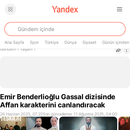
Ana Sayfa
Spor
Türkiye
Dünya
Siyaset
Günün içinden
Buradasın
Gündem
›
Yaşam
›
Emir Benderlioğlu Gassal dizisinde
Affan karakterini canlandıracak
26 Haziran 2025, 07:22
Son güncelleme: 11 Ağustos 2025, 04:00