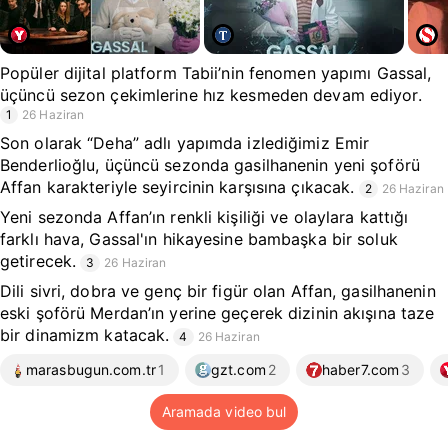
Popüler dijital platform Tabii’nin fenomen yapımı Gassal,
üçüncü sezon çekimlerine hız kesmeden devam ediyor.
1
26 Haziran
Son olarak “Deha” adlı yapımda izlediğimiz Emir
Benderlioğlu, üçüncü sezonda gasilhanenin yeni şoförü
Affan karakteriyle seyircinin karşısına çıkacak.
2
26 Haziran
Yeni sezonda Affan’ın renkli kişiliği ve olaylara kattığı
farklı hava, Gassal'ın hikayesine bambaşka bir soluk
getirecek.
3
26 Haziran
Dili sivri, dobra ve genç bir figür olan Affan, gasilhanenin
eski şoförü Merdan’ın yerine geçerek dizinin akışına taze
bir dinamizm katacak.
4
26 Haziran
marasbugun.com.tr
1
gzt.com
2
haber7.com
3
Aramada video bul