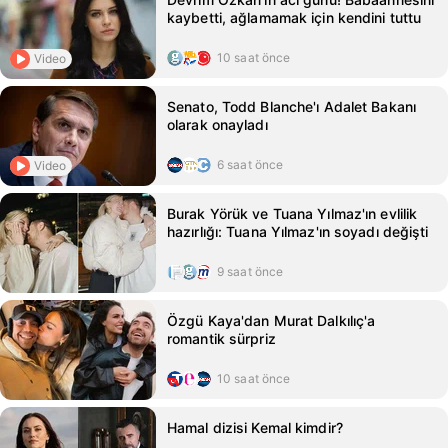
kaybetti, ağlamamak için kendini tuttu
10 saat önce
Video
Senato, Todd Blanche'ı Adalet Bakanı
olarak onayladı
6 saat önce
Video
Burak Yörük ve Tuana Yılmaz'ın evlilik
hazırlığı: Tuana Yılmaz'ın soyadı değişti
9 saat önce
Özgü Kaya'dan Murat Dalkılıç'a
romantik sürpriz
10 saat önce
Hamal dizisi Kemal kimdir?