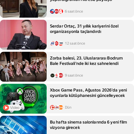
6 saat önce
Serdar Ortaç, 31 yıllık kariyerini özel
organizasyonla taçlandırdı
12 saat önce
Zorba balesi, 23. Uluslararası Bodrum
Bale Festivali'nde iki kez sahnelendi
9 saat önce
Xbox Game Pass, Ağustos 2026'da yeni
oyunlarla kütüphanesini güncelleyecek
Dün
Video
Bu hafta sinema salonlarında 6 yeni film
vizyona girecek