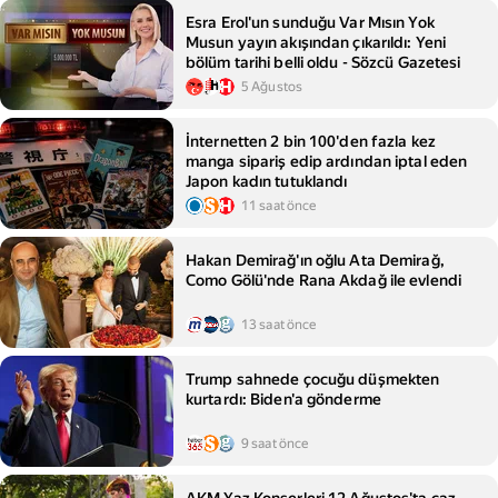
Esra Erol'un sunduğu Var Mısın Yok
Musun yayın akışından çıkarıldı: Yeni
bölüm tarihi belli oldu - Sözcü Gazetesi
5 Ağustos
İnternetten 2 bin 100'den fazla kez
manga sipariş edip ardından iptal eden
Japon kadın tutuklandı
11 saat önce
Hakan Demirağ'ın oğlu Ata Demirağ,
Como Gölü'nde Rana Akdağ ile evlendi
13 saat önce
Trump sahnede çocuğu düşmekten
kurtardı: Biden'a gönderme
9 saat önce