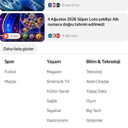
8 saat önce
4 Ağustos 2026 Süper Loto çekilişi: Altı
numara doğru tahmin edilmedi
4 Ağustos
Video
Daha fazla göster
Spor
Yaşam
Bilim & Teknoloji
Futbol
Magazin
Teknoloji
Maçlar
Sinema & TV
Akıllı Cihazlar
Kültür-Sanat
Yapay Zeka
Sağlık
Oyun
Seyahat
Big Tech
Gastronomi
Girişimler