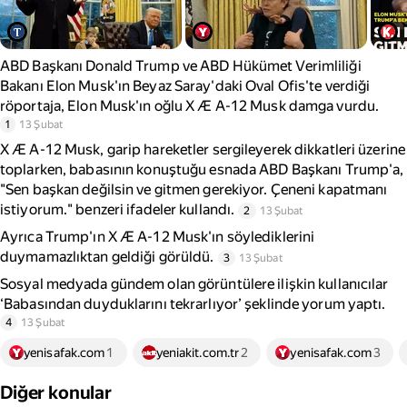
ABD Başkanı Donald Trump ve ABD Hükümet Verimliliği
Bakanı Elon Musk'ın Beyaz Saray'daki Oval Ofis'te verdiği
röportaja, Elon Musk'ın oğlu X Æ A-12 Musk damga vurdu.
1
13 Şubat
X Æ A-12 Musk, garip hareketler sergileyerek dikkatleri üzerine
toplarken, babasının konuştuğu esnada ABD Başkanı Trump'a,
"Sen başkan değilsin ve gitmen gerekiyor. Çeneni kapatmanı
istiyorum." benzeri ifadeler kullandı.
2
13 Şubat
Ayrıca Trump'ın X Æ A-12 Musk'ın söylediklerini
duymamazlıktan geldiği görüldü.
3
13 Şubat
Sosyal medyada gündem olan görüntülere ilişkin kullanıcılar
‘Babasından duyduklarını tekrarlıyor’ şeklinde yorum yaptı.
4
13 Şubat
yenisafak.com
1
yeniakit.com.tr
2
yenisafak.com
3
Diğer konular