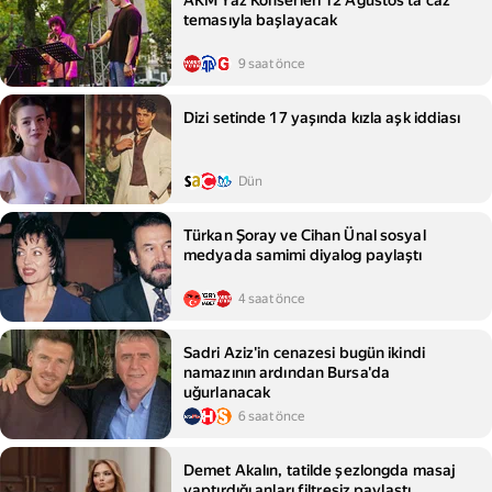
AKM Yaz Konserleri 12 Ağustos'ta caz
temasıyla başlayacak
9 saat önce
Dizi setinde 17 yaşında kızla aşk iddiası
Dün
Türkan Şoray ve Cihan Ünal sosyal
medyada samimi diyalog paylaştı
4 saat önce
Sadri Aziz'in cenazesi bugün ikindi
namazının ardından Bursa'da
uğurlanacak
6 saat önce
Demet Akalın, tatilde şezlongda masaj
yaptırdığı anları filtresiz paylaştı