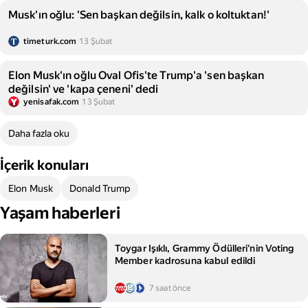
Musk'ın oğlu: 'Sen başkan değilsin, kalk o koltuktan!'
timeturk.com
13 Şubat
Elon Musk'ın oğlu Oval Ofis'te Trump'a 'sen başkan
değilsin' ve 'kapa çeneni' dedi
yenisafak.com
13 Şubat
Daha fazla oku
İçerik konuları
Elon Musk
Donald Trump
Yaşam haberleri
Toygar Işıklı, Grammy Ödülleri'nin Voting
Member kadrosuna kabul edildi
7 saat önce