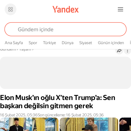
Ana Sayfa
Spor
Türkiye
Dünya
Siyaset
Günün içinden
Buradasın
Gündem
›
Yaşam
›
Elon Musk’ın oğlu X’ten Trump’a: Sen
başkan değilsin gitmen gerek
16 Şubat 2025, 05:36
Son güncelleme: 16 Şubat 2025, 05:36