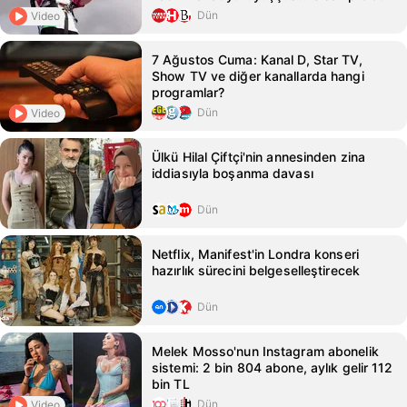
Dün
Video
7 Ağustos Cuma: Kanal D, Star TV,
Show TV ve diğer kanallarda hangi
programlar?
Dün
Video
Ülkü Hilal Çiftçi'nin annesinden zina
iddiasıyla boşanma davası
Dün
Netflix, Manifest'in Londra konseri
hazırlık sürecini belgeselleştirecek
Dün
Melek Mosso'nun Instagram abonelik
sistemi: 2 bin 804 abone, aylık gelir 112
bin TL
Dün
Video