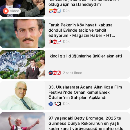
olduğu için hastanedeydim'
Dün
Video
Faruk Peker'in köy hayatı kabusa
döndü! Evimde taciz ve tehdit
ediliyorum - Magazin Haber - HT
Magazin
Dün
İkinci gizli düğünlerine ünlüler akın etti
2 saat önce
33. Uluslararası Adana Altın Koza Film
Festivali'nde Orhan Kemal Emek
Ödülleri’nin Sahipleri Açıklandı
Dün
97 yaşındaki Betty Bromage, 2025'te
Guinness Dünya Rekoru'nun en yaşlı
kadın kanat yürüyüşçüsüne sahip oldu