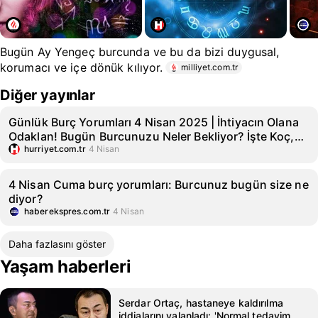
Bugün Ay Yengeç burcunda ve bu da bizi duygusal,
korumacı ve içe dönük kılıyor.
milliyet.com.tr
Diğer yayınlar
Günlük Burç Yorumları 4 Nisan 2025 | İhtiyacın Olana
Odaklan! Bugün Burcunuzu Neler Bekliyor? İşte Koç,
Boğa, İkizler Ve Diğer Burç Yorumları
hurriyet.com.tr
4 Nisan
4 Nisan Cuma burç yorumları: Burcunuz bugün size ne
diyor?
haberekspres.com.tr
4 Nisan
Daha fazlasını göster
Yaşam haberleri
Serdar Ortaç, hastaneye kaldırılma
iddialarını yalanladı: 'Normal tedavim