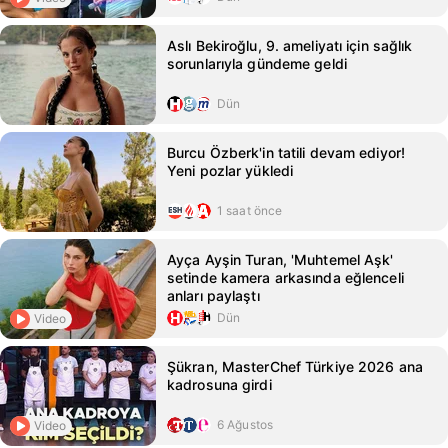
Aslı Bekiroğlu, 9. ameliyatı için sağlık
sorunlarıyla gündeme geldi
Dün
Burcu Özberk'in tatili devam ediyor!
Yeni pozlar yükledi
1 saat önce
Ayça Ayşin Turan, 'Muhtemel Aşk'
setinde kamera arkasında eğlenceli
anları paylaştı
Dün
Video
Şükran, MasterChef Türkiye 2026 ana
kadrosuna girdi
6 Ağustos
Video