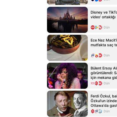
Disney ve TikTo
video' ortaklığı
Dün
Ece Naz Macit'in
mutfakta saç te
Dün
Bülent Ersoy Al
görüntülendi: 
için mekana gi
Dün
Ferdi Özkul, ba
Özkul'un izind
Ottawa'da gas
yolculuğuna ba
Dün