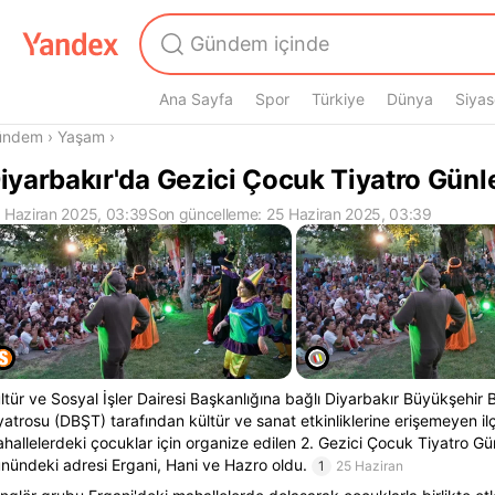
Ana Sayfa
Spor
Türkiye
Dünya
Siyas
radasın
ündem
›
Yaşam
›
iyarbakır'da Gezici Çocuk Tiyatro Günle
 Haziran 2025, 03:39
Son güncelleme: 25 Haziran 2025, 03:39
ltür ve Sosyal İşler Dairesi Başkanlığına bağlı Diyarbakır Büyükşehir 
yatrosu (DBŞT) tarafından kültür ve sanat etkinliklerine erişemeyen il
hallelerdeki çocuklar için organize edilen 2. Gezici Çocuk Tiyatro Gün
nündeki adresi Ergani, Hani ve Hazro oldu.
1
25 Haziran