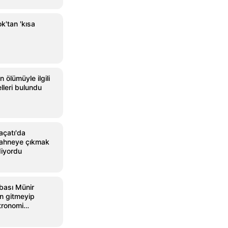
k'tan 'kısa
 ölümüyle ilgili
lleri bulundu
açatı'da
Sahneye çıkmak
diyordu
bası Münir
en gitmeyip
tronomi
şladı