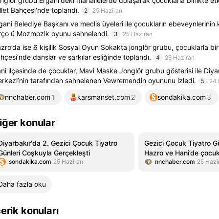
nglör grubu Ergani'deki mahallelerde dolaşarak çocuklarla birlikte etk
llet Bahçesi'nde toplandı.
2
25 Haziran
gani Belediye Başkanı ve meclis üyeleri ile çocukların ebeveynlerinin ka
rço ü Mozmozik oyunu sahnelendi.
3
25 Haziran
zro’da ise 6 kişilik Sosyal Oyun Sokakta jonglör grubu, çocuklarla birl
hçesi’nde danslar ve şarkılar eşliğinde toplandı.
4
25 Haziran
ni ilçesinde de çocuklar, Mavi Maske Jonglör grubu gösterisi ile Diy
rkezi’nin tarafından sahnelenen Vewremendin oyununu izledi.
5
24 
nnchaber.com
1
karsmanset.com
2
sondakika.com
3
iğer konular
Diyarbakır'da 2. Gezici Çocuk Tiyatro
Gezici Çocuk Tiyatro Gü
Günleri Coşkuyla Gerçekleşti
Hazro ve Hani’de çocuk
sondakika.com
25 Haziran
nnchaber.com
25 Hazi
Daha fazla oku
çerik konuları