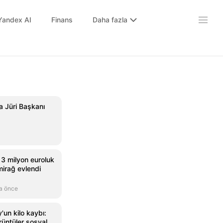
Yandex AI
Finans
Daha fazla
da Jüri Başkanı
3 milyon euroluk
irağ evlendi
a önce
un kilo kaybı:
rüntüler sosyal