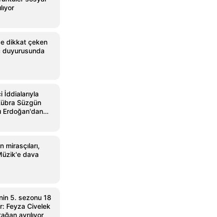
lıyor
nde dikkat çeken
ç duyurusunda
 İddialarıyla
übra Süzgün
 Erdoğan'dan
 mirasçıları,
Müzik'e dava
'nin 5. sezonu 18
or: Feyza Civelek
ağan ayrılıyor