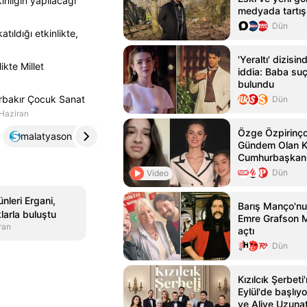
inliğin yapılacağı
medyada tartışı
Dün
tıldığı etkinlikte,
'Yeraltı' dizisi
ikte Millet
iddia: Baba su
bulundu
arbakır Çocuk Sanat
Dün
Haziran
Özge Özpirinçci
malatyasonsoz.com.tr
4
guneydoguekspres.com
5
Gündem Olan K
Cumhurbaşkanı
Yardım İstedi
Dün
Video
nleri Ergani,
Barış Manço'nun
larla buluştu
Emre Grafson 
ran
açtı
Dün
Kızılcık Şerbeti
Eylül'de başlıy
ve Aliye Uzunat