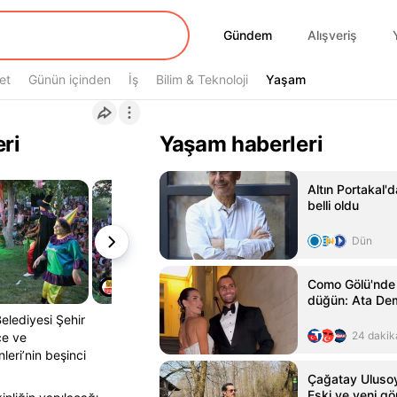
Gündem
Gündem
Alışveriş
et
Günün içinden
İş
Bilim & Teknoloji
Yaşam
Yaşam
ri
Yaşam haberleri
Altın Portakal'
belli oldu
Dün
Como Gölü'nde 
düğün: Ata Dem
Belediyesi Şehir
24 dakik
çe ve
leri’nin beşinci
Çağatay Ulusoy'
Eski ve yeni gö