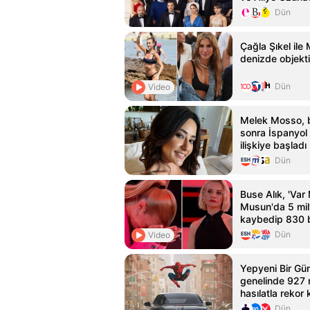
Dün
Çağla Şıkel ile
denizde objektif
Dün
Video
Melek Mosso, 
sonra İspanyol 
ilişkiye başladı
Dün
Buse Alık, 'Var
Musun'da 5 mil
kaybedip 830 b
etti
Dün
Video
Yepyeni Bir Gün
genelinde 927 
hasılatla rekor k
Dün