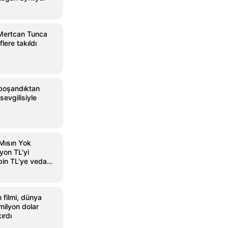
 Mertcan Tunca
lere takıldı
boşandıktan
sevgilisiyle
 Mısın Yok
yon TL'yi
in TL'ye veda
 filmi, dünya
milyon dolar
ırdı