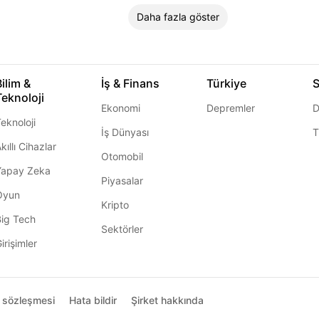
Daha fazla göster
Bilim &
İş & Finans
Türkiye
S
Teknoloji
Ekonomi
Depremler
D
eknoloji
İş Dünyası
T
kıllı Cihazlar
Otomobil
Yapay Zeka
Piyasalar
Oyun
Kripto
Big Tech
Sektörler
irişimler
ı sözleşmesi
Hata bildir
Şirket hakkında