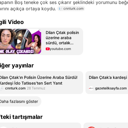
panın Boş teneke çok ses çıkarır şeklindeki yorumunu beğen
vrını açıkça ortaya koydu.
cnnturk.com
lgili Video
Dilan Çıtak polisin
üzerine araba
sürdü, ortalık
karıştı! İdo
youtube.com
Tatlıses'ten ilk
hamle geldi
iğer yayınlar
Dilan Çıtak'ın Polisin Üzerine Araba Sürdü!
Dilan Çıtak’a kardeşi
Kardeşi İdo Tatlıses'ten Sert Yanıt
cnnturk.com
28 Temmuz
gazeteilksayfa.com
Daha fazlasını göster
'teki tartışmalar