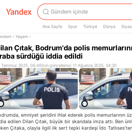
Ana Sayfa
Spor
Türkiye
Dünya
Siyas
radasın
ündem
›
Yaşam
›
ilan Çıtak, Bodrum'da polis memurların
raba sürdüğü iddia edildi
 Temmuz 2025, 06:46
Son güncelleme: 11 Ağustos 2025, 04:20
drumda, emniyet şeridini ihlal ederek polis memurlarının ü
dia edilen Dilan Çıtak, büyük bir skandala imza attı. Ben ü
ken Çıtaka, olayla ilgili ilk sert tepki kardeşi İdo Tatlıses'ten