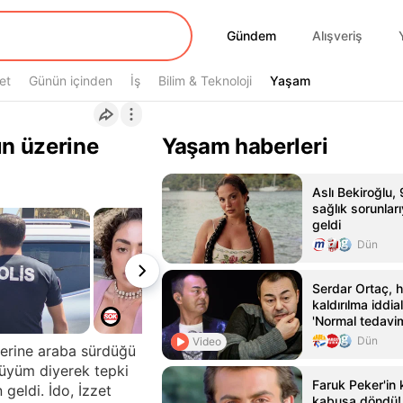
Gündem
Gündem
Alışveriş
et
Günün içinden
İş
Bilim & Teknoloji
Yaşam
Yaşam
ın üzerine
Yaşam haberleri
Aslı Bekiroğlu, 
sağlık sorunla
geldi
Dün
Serdar Ortaç, 
kaldırılma iddial
'Normal tedavim
hastanedeydim
Dün
Video
zerine araba sürdüğü
nlüyüm diyerek tepki
Faruk Peker'in 
 geldi. İdo, İzzet
kabusa döndü! 