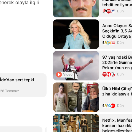
erek olayla ilgili
tehdit ediliyor
Haber - HT Ma
Dün
Anne Oluyor: Şa
Seçkin'in 3,5 A
Olduğu Ortaya 
Dün
97 yaşındaki B
2025'te Guinn
Rekoru'nun en y
yürüyüşçüsüne 
Dün
Video
 İdo’dan sert tepki
Ülkü Hilal Çiftç
28 Temmuz
zina iddiasıyl
Dün
Netflix, Manife
konseri hazırlık
belgeselleştire