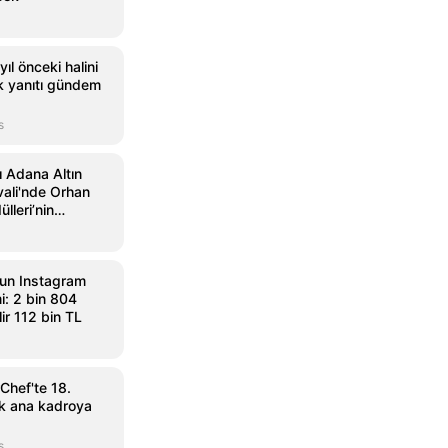
ıl önceki halini
ik yanıtı gündem
s
ı Adana Altın
vali'nde Orhan
lleri’nin
andı
un Instagram
i: 2 bin 804
ir 112 bin TL
Chef'te 18.
ak ana kadroya
s