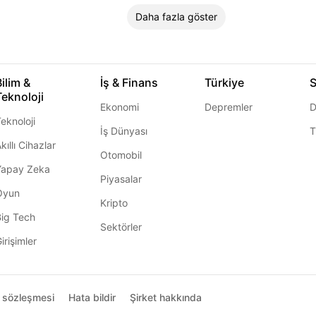
Daha fazla göster
Bilim &
İş & Finans
Türkiye
S
Teknoloji
Ekonomi
Depremler
D
eknoloji
İş Dünyası
T
kıllı Cihazlar
Otomobil
Yapay Zeka
Piyasalar
Oyun
Kripto
Big Tech
Sektörler
irişimler
ı sözleşmesi
Hata bildir
Şirket hakkında