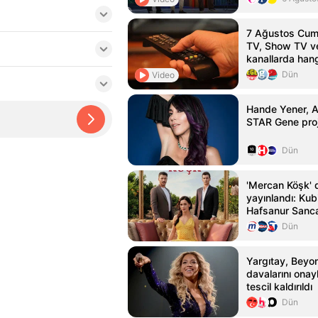
7 Ağustos Cuma
TV, Show TV ve
kanallarda han
Dün
Video
Hande Yener, 
STAR Gene proje
Dün
'Mercan Köşk' di
yayınlandı: Kub
Hafsanur Sanc
Bertan Asllani
Dün
Yargıtay, Beyo
davalarını onay
tescil kaldırıldı
Dün