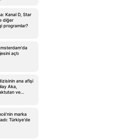
: Kanal D, Star
 diğer
gi programlar?
Amsterdam'da
sini açtı
zisinin ana afişi
ilay Aka,
aktutan ve
ncé'nin marka
ladı: Türkiye'de