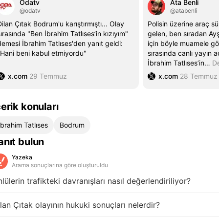
Odatv
Ata Benli
@odatv
@atabenli
Dilan Çıtak Bodrum'u karıştırmıştı... Olay
Polisin üzerine araç 
sırasında "Ben İbrahim Tatlıses’in kızıyım"
gelen, ben sıradan A
demesi İbrahim Tatlıses'den yanıt geldi:
için böyle muamele gö
"Hani beni kabul etmiyordu"
sırasında canlı yayın 
İbrahim Tatlıses’in
…
D
x.com
29 Temmuz
x.com
28 Temmuz
çerik konuları
İbrahim Tatlıses
Bodrum
anıt bulun
Yazeka
Arama sonuçlarına göre oluşturuldu
lülerin trafikteki davranışları nasıl değerlendiriliyor?
lan Çıtak olayının hukuki sonuçları nelerdir?