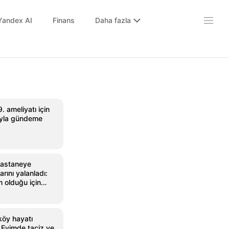
Yandex AI
Finans
Daha fazla
9. ameliyatı için
rıyla gündeme
hastaneye
arını yalanladı:
 olduğu için
'
köy hayatı
Evimde taciz ve