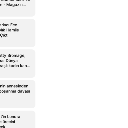
um - Magazin
gazin
rkıcı Ece
ylık Hamile
Çıktı
etty Bromage,
ess Dünya
aşlı kadın kanat
sahip oldu
i'nin annesinden
a boşanma davası
st'in Londra
 sürecini
cek