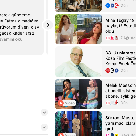
Haberler.com
Dün
@Haberler
sürerek gündeme
Ünlü türkücü İbrahim Tatlıses, Muğla'nın
Mine Tugay 19 y
yşe Fatma olmadığım
Bodrum ilçesinde 'dur' ihtarına uymayarak
paylaştı! Estet
rüyorum diyen, olay
polisin üzerine araba süren ve gözaltına
oldu
açacak kadar arsız
alındıktan sonra adli kontrol şartıyla
7 Ağusto
evamını oku
serbest bırakılan
…
Devamını oku
x.com
28 Temmuz
33. Uluslararas
Koza Film Festi
Kemal Emek Ödü
Sahipleri Açıkl
Dün
Melek Mosso'n
abonelik sistem
abone, aylık gel
Dün
Video
Şükran, Master
yarışmacı olar
girdi
6 Ağusto
Video