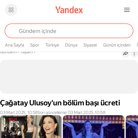
Ana Sayfa
Spor
Türkiye
Dünya
Siyaset
Günün içinden
Buradasın
Gündem
›
Yaşam
›
Çağatay Ulusoy'un bölüm başı ücreti
03 Mart 2025, 10:58
Son güncelleme: 03 Mart 2025, 10:58