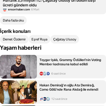
Haftalık 3,5 milyon TL! Çağatay Ulusoy'un bölüm başı
ücreti gündem oldu
ensonhaber.com
6 Mart
Daha fazla oku
İçerik konuları
Demet Özdemir
Eşref Ruya
Çağatay Ulusoy
Yaşam haberleri
Toygar Işıklı, Grammy Ödülleri'nin Voting
Member kadrosuna kabul edildi
6 saat önce
Hakan Demirağ'ın oğlu Ata Demirağ,
Como Gölü'nde Rana Akdağ ile evlendi
12 saat önce