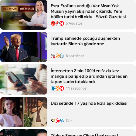
Esra Erol'un sunduğu Var Mısın Yok
Musun yayın akışından çıkarıldı: Yeni
bölüm tarihi belli oldu - Sözcü Gazetesi
5 Ağustos
Trump sahnede çocuğu düşmekten
kurtardı: Biden'a gönderme
8 saat önce
İnternetten 2 bin 100'den fazla kez
manga sipariş edip ardından iptal eden
Japon kadın tutuklandı
11 saat önce
Dizi setinde 17 yaşında kızla aşk iddiası
Dün
Türkan Şoray ve Cihan Ünal sosyal