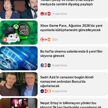
medyada samimi diyalog paylaştı
3 saat önce
Xbox Game Pass, Ağustos 2026'da yeni
oyunlarla kütüphanesini güncelleyecek
Dün
Video
Bu hafta sinema salonlarında 6 yeni film
vizyona girecek
8 saat önce
Sadri Aziz'in cenazesi bugün ikindi
namazının ardından Bursa'da
uğurlanacak
6 saat önce
Neşet Ertaş’ın bilinmeyen yönleri bu
kitapta! İlk kez festivalde yayımlanacak