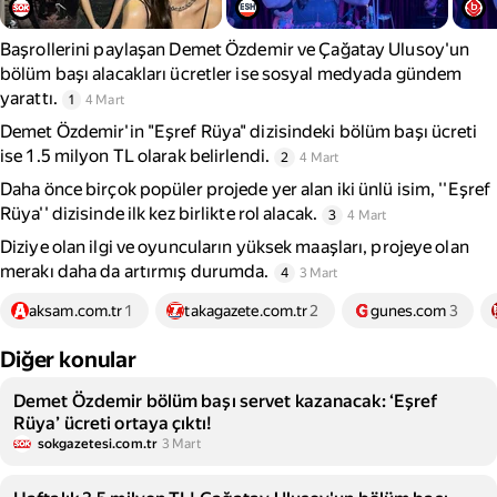
Başrollerini paylaşan Demet Özdemir ve Çağatay Ulusoy'un
bölüm başı alacakları ücretler ise sosyal medyada gündem
yarattı.
1
4 Mart
Demet Özdemir'in "Eşref Rüya" dizisindeki bölüm başı ücreti
ise 1.5 milyon TL olarak belirlendi.
2
4 Mart
Daha önce birçok popüler projede yer alan iki ünlü isim, ''Eşref
Rüya'' dizisinde ilk kez birlikte rol alacak.
3
4 Mart
Diziye olan ilgi ve oyuncuların yüksek maaşları, projeye olan
merakı daha da artırmış durumda.
4
3 Mart
aksam.com.tr
1
takagazete.com.tr
2
gunes.com
3
Diğer konular
Demet Özdemir bölüm başı servet kazanacak: ‘Eşref
Rüya’ ücreti ortaya çıktı!
sokgazetesi.com.tr
3 Mart