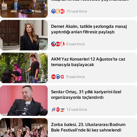
10 saat önce
Demet Akalın, tatilde şezlongda masaj
yaptırdığı anları filtresiz paylaştı
6 saat önce
AKM Yaz Konserleri 12 Ağustos'ta caz
temasıyla başlayacak
9 saat önce
Serdar Ortaç, 31 yıllık kariyerini özel
organizasyonla taçlandırdı
12 saat önce
Zorba balesi, 23. Uluslararası Bodrum
Bale Festivali'nde iki kez sahnelendi