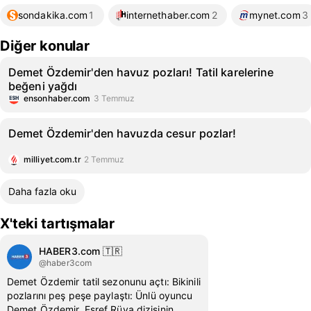
sondakika.com
1
internethaber.com
2
mynet.com
3
Diğer konular
Demet Özdemir'den havuz pozları! Tatil karelerine
beğeni yağdı
ensonhaber.com
3 Temmuz
Demet Özdemir'den havuzda cesur pozlar!
milliyet.com.tr
2 Temmuz
Daha fazla oku
X'teki tartışmalar
HABER3.com 🇹🇷
@haber3com
Demet Özdemir tatil sezonunu açtı: Bikinili
pozlarını peş peşe paylaştı: Ünlü oyuncu
Demet Özdemir, Eşref Rüya dizisinin