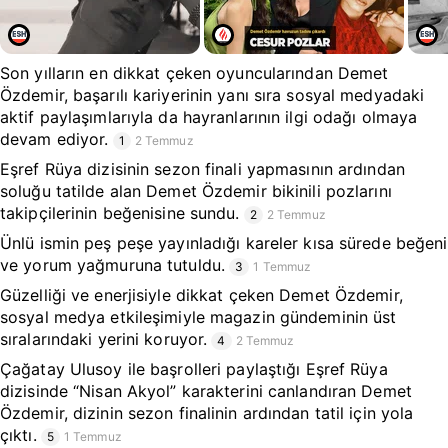
Son yılların en dikkat çeken oyuncularından Demet
Özdemir, başarılı kariyerinin yanı sıra sosyal medyadaki
aktif paylaşımlarıyla da hayranlarının ilgi odağı olmaya
devam ediyor.
1
2 Temmuz
Eşref Rüya dizisinin sezon finali yapmasının ardından
soluğu tatilde alan Demet Özdemir bikinili pozlarını
takipçilerinin beğenisine sundu.
2
2 Temmuz
Ünlü ismin peş peşe yayınladığı kareler kısa sürede beğeni
ve yorum yağmuruna tutuldu.
3
1 Temmuz
Güzelliği ve enerjisiyle dikkat çeken Demet Özdemir,
sosyal medya etkileşimiyle magazin gündeminin üst
sıralarındaki yerini koruyor.
4
2 Temmuz
Çağatay Ulusoy ile başrolleri paylaştığı Eşref Rüya
dizisinde “Nisan Akyol” karakterini canlandıran Demet
Özdemir, dizinin sezon finalinin ardından tatil için yola
çıktı.
5
1 Temmuz