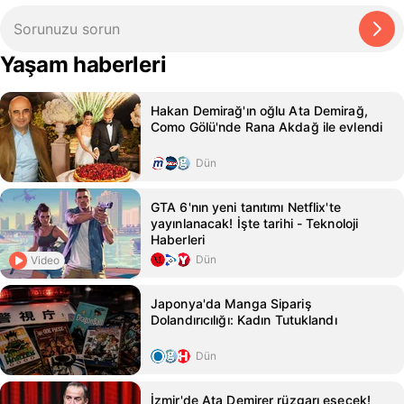
Yaşam haberleri
Hakan Demirağ'ın oğlu Ata Demirağ,
Como Gölü'nde Rana Akdağ ile evlendi
Dün
GTA 6'nın yeni tanıtımı Netflix'te
yayınlanacak! İşte tarihi - Teknoloji
Haberleri
Dün
Video
Japonya'da Manga Sipariş
Dolandırıcılığı: Kadın Tutuklandı
Dün
İzmir'de Ata Demirer rüzgarı esecek!