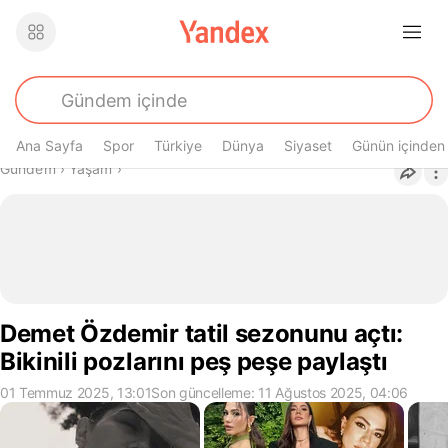
Ana Sayfa
Spor
Türkiye
Dünya
Siyaset
Günün içinden
Buradasın
Gündem
›
Yaşam
›
Demet Özdemir tatil sezonunu açtı:
Bikinili pozlarını peş peşe paylaştı
01 Temmuz 2025, 13:01
Son güncelleme: 11 Ağustos 2025, 04:06