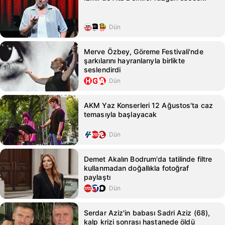
Dün
Merve Özbey, Göreme Festivali'nde
şarkılarını hayranlarıyla birlikte
seslendirdi
Dün
AKM Yaz Konserleri 12 Ağustos'ta caz
temasıyla başlayacak
Dün
Demet Akalın Bodrum'da tatilinde filtre
kullanmadan doğallıkla fotoğraf
paylaştı
Dün
Serdar Aziz'in babası Sadri Aziz (68),
kalp krizi sonrası hastanede öldü