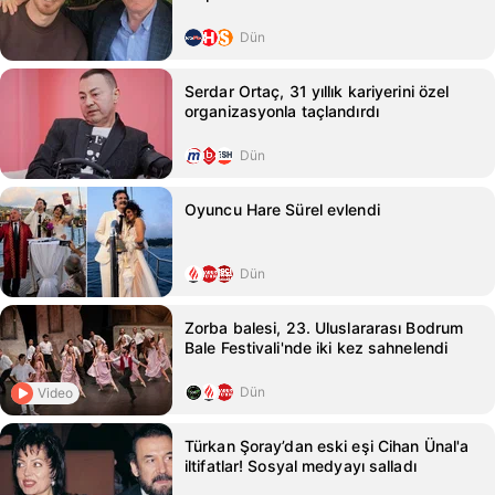
Dün
Serdar Ortaç, 31 yıllık kariyerini özel
organizasyonla taçlandırdı
Dün
Oyuncu Hare Sürel evlendi
Dün
Zorba balesi, 23. Uluslararası Bodrum
Bale Festivali'nde iki kez sahnelendi
Dün
Video
Türkan Şoray’dan eski eşi Cihan Ünal'a
iltifatlar! Sosyal medyayı salladı