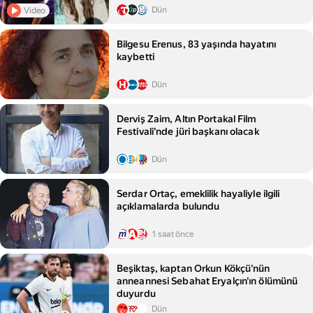
Dün
Video
Bilgesu Erenus, 83 yaşında hayatını
kaybetti
Dün
Derviş Zaim, Altın Portakal Film
Festivali'nde jüri başkanı olacak
Dün
Serdar Ortaç, emeklilik hayaliyle ilgili
açıklamalarda bulundu
1 saat önce
Beşiktaş, kaptan Orkun Kökçü'nün
anneannesi Sebahat Eryalçın'ın ölümünü
duyurdu
Dün