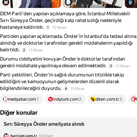
DEM Parti'den yapılan açıklamaya göre, İstanbul Milletvekili
Sırrı Süreyya Önder, geçirdiği kalp rahatsızlığı nedeniyle
hastaneye kaldırıldı.
1
15 Nisan
Partiden yapılan açıklamada, Önder’in İstanbul’da tedavi altına
alındığı ve doktorlar tarafından gerekli müdahalenin yapıldığı
belirtildi.
2
15 Nisan
Durumu ciddiyetini koruyan Önder’e doktorlar tarafından
gerekli müdahale yapılmaya devam edilmektedir.
3
15 Nisan
Parti yetkilileri, Önder’in sağlık durumunun titizlikle takip
edildiğini ve kamuoyunun gelişmelerden düzenli olarak
bilgilendirileceğini duyurdu.
4
15 Nisan
medyabar.com
1
indyturk.com
2
diken.com.tr
3
Diğer konular
Sırrı Süreyya Önder ameliyata alındı
hurriyet.com.tr
16 Nisan