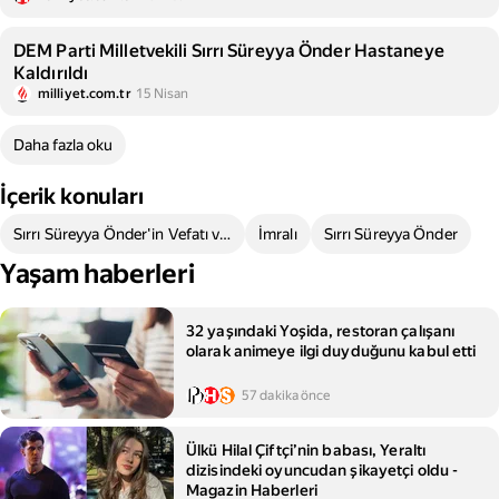
DEM Parti Milletvekili Sırrı Süreyya Önder Hastaneye
Kaldırıldı
milliyet.com.tr
15 Nisan
Daha fazla oku
İçerik konuları
Sırrı Süreyya Önder'in Vefatı ve Tepkiler
İmralı
Sırrı Süreyya Önder
Yaşam haberleri
32 yaşındaki Yoşida, restoran çalışanı
olarak animeye ilgi duyduğunu kabul etti
57 dakika önce
Ülkü Hilal Çiftçi’nin babası, Yeraltı
dizisindeki oyuncudan şikayetçi oldu -
Magazin Haberleri