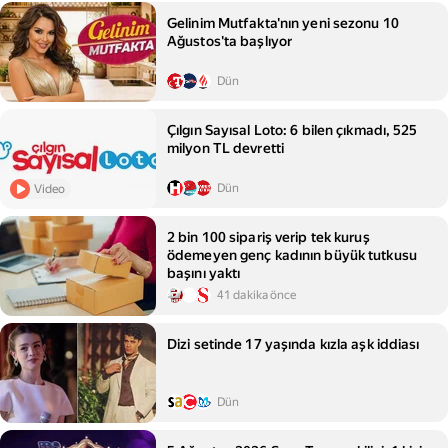
Gelinim Mutfakta'nın yeni sezonu 10
Ağustos'ta başlıyor
Dün
Çılgın Sayısal Loto: 6 bilen çıkmadı, 525
milyon TL devretti
Dün
Video
2 bin 100 sipariş verip tek kuruş
ödemeyen genç kadının büyük tutkusu
başını yaktı
41 dakika önce
Dizi setinde 17 yaşında kızla aşk iddiası
Dün