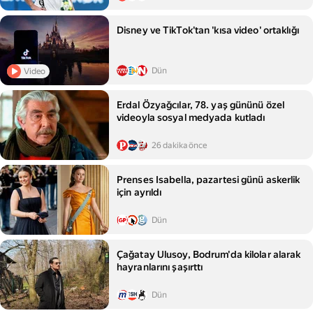
Disney ve TikTok'tan 'kısa video' ortaklığı
Dün
Video
Erdal Özyağcılar, 78. yaş gününü özel
videoyla sosyal medyada kutladı
26 dakika önce
Prenses Isabella, pazartesi günü askerlik
için ayrıldı
Dün
Çağatay Ulusoy, Bodrum'da kilolar alarak
hayranlarını şaşırttı
Dün