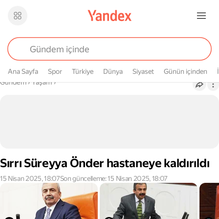
Ana Sayfa
Spor
Türkiye
Dünya
Siyaset
Günün içinden
Buradasın
Gündem
›
Yaşam
›
Sırrı Süreyya Önder hastaneye kaldırıldı
15 Nisan 2025, 18:07
Son güncelleme: 15 Nisan 2025, 18:07