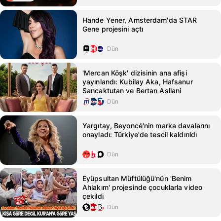
Hande Yener, Amsterdam'da STAR
Gene projesini açtı
Dün
'Mercan Köşk' dizisinin ana afişi
yayınlandı: Kubilay Aka, Hafsanur
Sancaktutan ve Bertan Asllani
Dün
Yargıtay, Beyoncé'nin marka davalarını
onayladı: Türkiye'de tescil kaldırıldı
Dün
Eyüpsultan Müftülüğü'nün 'Benim
Ahlakım' projesinde çocuklarla video
çekildi
Dün