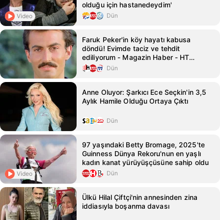
olduğu için hastanedeydim'
Dün
Video
Faruk Peker'in köy hayatı kabusa
döndü! Evimde taciz ve tehdit
ediliyorum - Magazin Haber - HT
Magazin
Dün
Anne Oluyor: Şarkıcı Ece Seçkin'in 3,5
Aylık Hamile Olduğu Ortaya Çıktı
Dün
97 yaşındaki Betty Bromage, 2025'te
Guinness Dünya Rekoru'nun en yaşlı
kadın kanat yürüyüşçüsüne sahip oldu
Dün
Video
Ülkü Hilal Çiftçi'nin annesinden zina
iddiasıyla boşanma davası