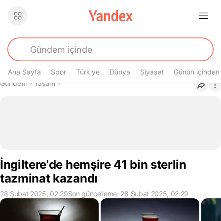
Ana Sayfa
Spor
Türkiye
Dünya
Siyaset
Günün içinden
Buradasın
Gündem
›
Yaşam
›
İngiltere'de hemşire 41 bin sterlin
tazminat kazandı
28 Şubat 2025, 02:29
Son güncelleme: 28 Şubat 2025, 02:29