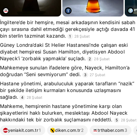
İngiltere’de bir hemşire, mesai arkadaşının kendisini sabah
çayı sırasına dahil etmediği gerekçesiyle açtığı davada 41
bin sterlin tazminat kazandı.
1
28 Şubat
Güney Londra’daki St Helier Hastanesi’nde çalışan eski
diyabet hemşiresi Susan Hamilton, diyetisyen Abdool
Nayeck’i ‘zorbalık yapmakla’ suçladı.
2
28 Şubat
Mahkemeye sunulan ifadelere göre, Nayeck, Hamilton’a
doğrudan “Seni sevmiyorum” dedi.
3
27 Şubat
Hastane yönetimi, arabuluculuk yaparak tarafların “nazik”
bir şekilde iletişim kurmaları konusunda uzlaşmasını
sağladı.
4
28 Şubat
Mahkeme, hemşirenin hastane yönetimine karşı olan
şikayetlerini haklı bulurken, meslektaşı Abdool Nayeck
hakkındaki tek bir zorbalık suçlamasını reddetti.
5
28 Şubat
yeniakit.com.tr
1
diken.com.tr
2
trthaber.com
3