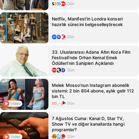
Dün
Netflix, Manifest'in Londra konseri
hazırlık sürecini belgeselleştirecek
Dün
33. Uluslararası Adana Altın Koza Film
Festivali'nde Orhan Kemal Emek
Ödülleri’nin Sahipleri Açıklandı
Dün
Melek Mosso'nun Instagram abonelik
sistemi: 2 bin 804 abone, aylık gelir 112
bin TL
Dün
Video
7 Ağustos Cuma: Kanal D, Star TV,
Show TV ve diğer kanallarda hangi
programlar?
Dün
Video