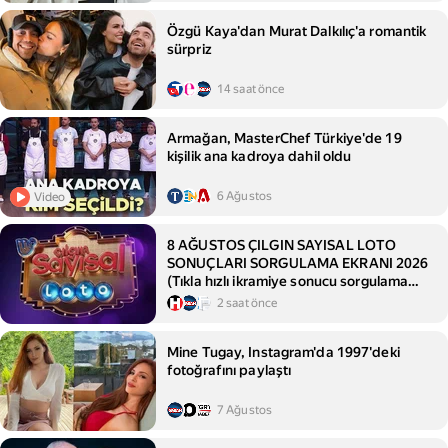
Özgü Kaya'dan Murat Dalkılıç'a romantik
sürpriz
14 saat önce
Armağan, MasterChef Türkiye'de 19
kişilik ana kadroya dahil oldu
6 Ağustos
Video
8 AĞUSTOS ÇILGIN SAYISAL LOTO
SONUÇLARI SORGULAMA EKRANI 2026
(Tıkla hızlı ikramiye sonucu sorgulama
ekranı) || Milli Piyango Online Çılgın
2 saat önce
Sayısal Loto sonuçları açıklandı! İşte
Sayısal Loto'da kazanan numaralar
Mine Tugay, Instagram'da 1997'deki
listesi...
fotoğrafını paylaştı
7 Ağustos