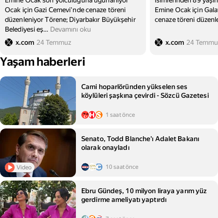
Emine Ocak son yolculuğuna uğurlanıyor
isimlerinden 89 yaşı
Ocak için Gazi Cemevi'nde cenaze töreni
Emine Ocak için Gal
düzenleniyor Törene; Diyarbakır Büyükşehir
cenaze töreni düzenl
Belediyesi eş
…
Devamını oku
x.com
24 Temmuz
x.com
24 Temmu
Yaşam haberleri
Cami hoparlöründen yükselen ses
köylüleri şaşkına çevirdi - Sözcü Gazetesi
1 saat önce
Senato, Todd Blanche'ı Adalet Bakanı
olarak onayladı
10 saat önce
Video
Ebru Gündeş, 10 milyon liraya yarım yüz
gerdirme ameliyatı yaptırdı