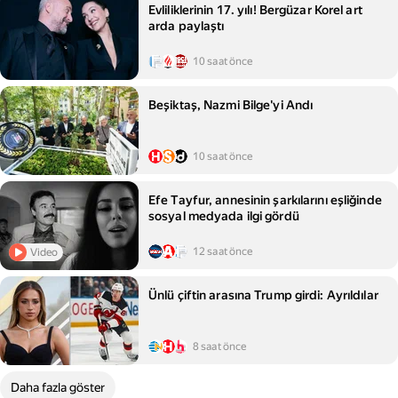
Evliliklerinin 17. yılı! Bergüzar Korel art
arda paylaştı
10 saat önce
Beşiktaş, Nazmi Bilge'yi Andı
10 saat önce
Efe Tayfur, annesinin şarkılarını eşliğinde
sosyal medyada ilgi gördü
12 saat önce
Video
Ünlü çiftin arasına Trump girdi: Ayrıldılar
8 saat önce
Daha fazla göster