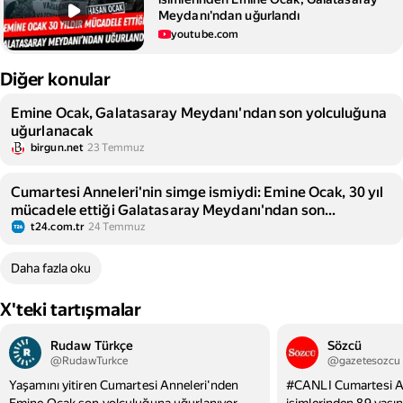
Meydanı'ndan uğurlandı
youtube.com
Diğer konular
Emine Ocak, Galatasaray Meydanı'ndan son yolculuğuna
uğurlanacak
birgun.net
23 Temmuz
Cumartesi Anneleri'nin simge ismiydi: Emine Ocak, 30 yıl
mücadele ettiği Galatasaray Meydanı'ndan son
yolculuğuna uğurlandı
t24.com.tr
24 Temmuz
Daha fazla oku
X'teki tartışmalar
Rudaw Türkçe
Sözcü
@RudawTurkce
@gazetesozcu
Yaşamını yitiren Cumartesi Anneleri'nden
#CANLI Cumartesi An