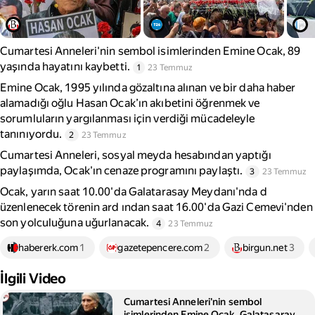
Cumartesi Anneleri'nin sembol isimlerinden Emine Ocak, 89
yaşında hayatını kaybetti.
1
23 Temmuz
Emine Ocak, 1995 yılında gözaltına alınan ve bir daha haber
alamadığı oğlu Hasan Ocak’ın akıbetini öğrenmek ve
sorumluların yargılanması için verdiği mücadeleyle
tanınıyordu.
2
23 Temmuz
Cumartesi Anneleri, sosyal meyda hesabından yaptığı
paylaşımda, Ocak'ın cenaze programını paylaştı.
3
23 Temmuz
Ocak, yarın saat 10.00'da Galatarasay Meydanı'nda d
üzenlenecek törenin ard ından saat 16.00'da Gazi Cemevi'nden
son yolculuğuna uğurlanacak.
4
23 Temmuz
habererk.com
1
gazetepencere.com
2
birgun.net
3
İlgili Video
Cumartesi Anneleri'nin sembol
isimlerinden Emine Ocak, Galatasaray