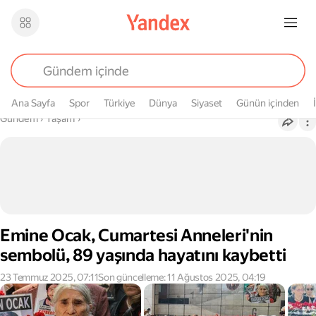
Ana Sayfa
Spor
Türkiye
Dünya
Siyaset
Günün içinden
Buradasın
Gündem
›
Yaşam
›
Emine Ocak, Cumartesi Anneleri'nin
sembolü, 89 yaşında hayatını kaybetti
23 Temmuz 2025, 07:11
Son güncelleme: 11 Ağustos 2025, 04:19