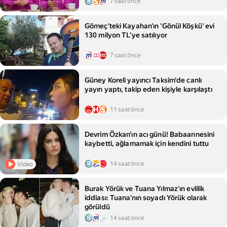
7 saat önce
Gömeç'teki Kayahan'ın 'Gönül Köşkü' evi
130 milyon TL'ye satılıyor
7 saat önce
Güney Koreli yayıncı Taksim'de canlı
yayın yaptı, takip eden kişiyle karşılaştı
11 saat önce
Devrim Özkan'ın acı günü! Babaannesini
kaybetti, ağlamamak için kendini tuttu
14 saat önce
Video
Burak Yörük ve Tuana Yılmaz'ın evlilik
iddiası: Tuana'nın soyadı Yörük olarak
görüldü
14 saat önce