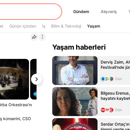
Gündem
Gündem
Alışveriş
et
Günün içinden
İş
Bilim & Teknoloji
Yaşam
Yaşam
Yaşam haberleri
Derviş Zaim, Al
Festivali'nde jü
Dün
Bilgesu Erenus
hayatını kaybet
rba Orkestrası'nı
Dün
ş konserini, CSO
Serdar Ortaç'ın
Hangi yerde ve 