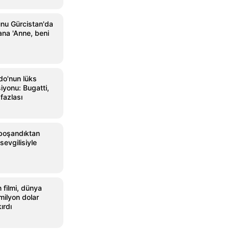
lunu Gürcistan'da
ana 'Anne, beni
do'nun lüks
iyonu: Bugatti,
fazlası
boşandıktan
sevgilisiyle
 filmi, dünya
milyon dolar
ırdı