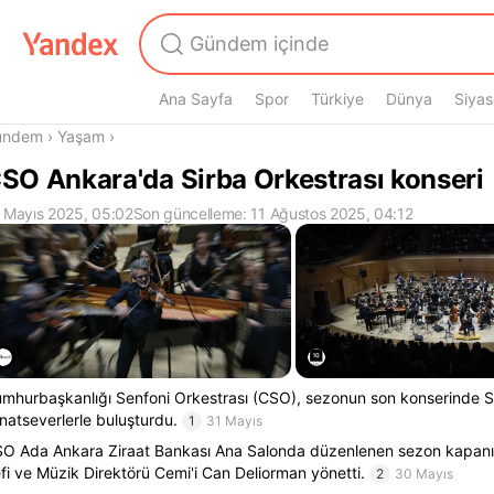
Ana Sayfa
Spor
Türkiye
Dünya
Siyas
radasın
ündem
›
Yaşam
›
SO Ankara'da Sirba Orkestrası konseri
 Mayıs 2025, 05:02
Son güncelleme: 11 Ağustos 2025, 04:12
mhurbaşkanlığı Senfoni Orkestrası (CSO), sezonun son konserinde Si
natseverlerle buluşturdu.
1
31 Mayıs
O Ada Ankara Ziraat Bankası Ana Salonda düzenlenen sezon kapanı
fi ve Müzik Direktörü Cemi'i Can Deliorman yönetti.
2
30 Mayıs