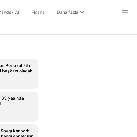
Yandex AI
Finans
Daha fazla
tın Portakal Film
ri başkanı olacak
, 83 yaşında
ti
 Saygı konseri:
hangi sanatçılar