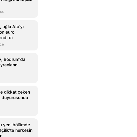
nce
 oğlu Ata'yı
yon euro
endirdi
nce
y, Bodrum'da
ayranlarını
nde dikkat çeken
ç duyurusunda
u yeni bölümde
çilik'te herkesin
r