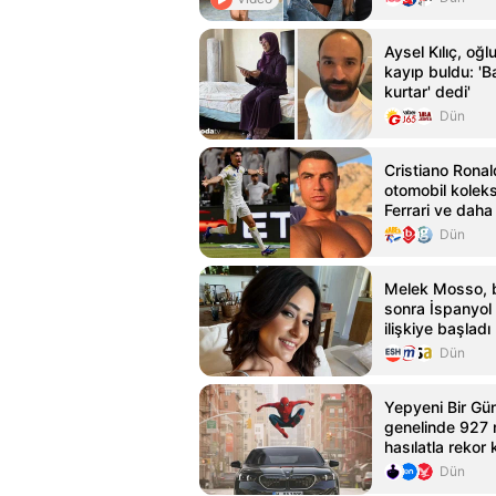
Aysel Kılıç, oğ
kayıp buldu: 'B
kurtar' dedi'
Dün
Cristiano Ronal
otomobil koleks
Ferrari ve daha 
Dün
Melek Mosso, 
sonra İspanyol 
ilişkiye başladı
Dün
Yepyeni Bir Gün
genelinde 927 
hasılatla rekor k
Dün