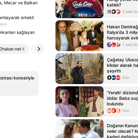
us, Macar ve Balkan
katıldı?
2 saat ö
mamlayarak emekli
ayıs
Hakan Demirağ,
mkanları sağlayan
İtalya'da 3 mil
harcayarak evl
1 saat ö
0haber.net
4
haberankara.com
5
Çağatay Uluso
kilolar alarak h
şaşırttı
trası konseriyle
Dün
'Yeraltı' dizisi
iddia: Baba su
bulundu
Dün
Doğanın Kanun
neler olacak? Ke
kaderi değişiyo