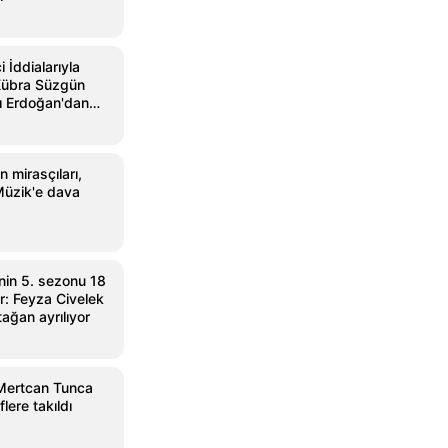
 İddialarıyla
übra Süzgün
 Erdoğan'dan
 mirasçıları,
Müzik'e dava
'nin 5. sezonu 18
or: Feyza Civelek
ağan ayrılıyor
 Mertcan Tunca
lere takıldı