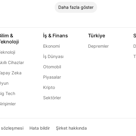
Daha fazla göster
Bilim &
İş & Finans
Türkiye
S
Teknoloji
Ekonomi
Depremler
D
eknoloji
İş Dünyası
T
kıllı Cihazlar
Otomobil
Yapay Zeka
Piyasalar
Oyun
Kripto
Big Tech
Sektörler
irişimler
ı sözleşmesi
Hata bildir
Şirket hakkında