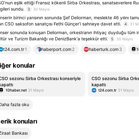
O'nun eşlik ettiği Fransız kökenli Sirba Orkestrası, sanatseverlere R
gileri sundu.
3
30 Mayıs
nserin birinci yarısının sonunda Şef Deliorman, meslekte 46 yılını ta
an CSO saksofon sanatçısı Fethi Günçer’i sahneye davet etti.
4
31 M
nser sonunda konuşan Deliorman, orkestranın ihtiyaç duyduğu tüm i
ltür ve Turizm Bakanlığı ve DenizBank'a teşekkür etti.
5
30 Mayıs
t24.com.tr
1
haberport.com
2
haberturk.com
3
1
iğer konular
CSO sezonu Sirba Orkestrası konseriyle
CSO sezonu Sirba Orkes
kapattı
kapattı
10haber.net
31 Mayıs
t24.com.tr
31 Mayıs
Daha fazla oku
çerik konuları
Ziraat Bankası