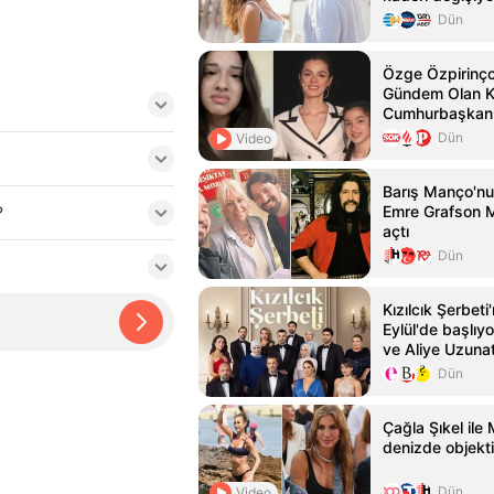
Dün
Özge Özpirinçci
Gündem Olan K
Cumhurbaşkanı
Yardım İstedi
Dün
Video
Barış Manço'nun
?
Emre Grafson 
açtı
Dün
Kızılcık Şerbeti
Eylül'de başlıy
ve Aliye Uzunat
Dün
Çağla Şıkel ile
denizde objektif
Dün
Video