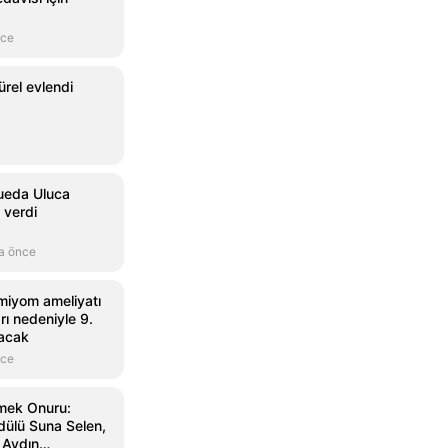
nce
rel evlendi
Sueda Uluca
 verdi
a önce
 miyom ameliyatı
ı nedeniyle 9.
lacak
nce
Emek Onuru:
ülü Suna Selen,
 Aydın