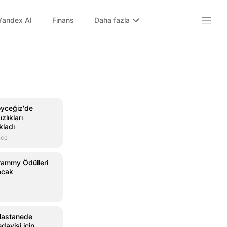
Yandex AI
Finans
Daha fazla
öyceğiz'de
zlıkları
kladı
nce
Grammy Ödülleri
lacak
Hastanede
edavisi için