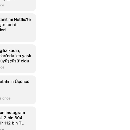
nce
anıtımı Netflix'te
te tarihi -
leri
iliz kadın,
arı'nda 'en yaşlı
rüyüşçüsü' oldu
nce
Vefatının Üçüncü
a önce
un Instagram
i: 2 bin 804
ir 112 bin TL
nce