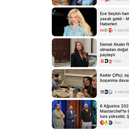
Ece Seçkin ham
yasak geldi - 
Haberleri
5 saat ö
Demet Akalın fi
olmadan doğal 
paylaştı
Dün
Kader Çiftçi, eş
boşanma davası
3 saat ö
6 Ağustos 202
Masterchef'te 6
tura yükseldi, 
Dün