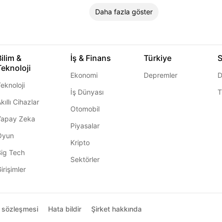
Daha fazla göster
Bilim &
İş & Finans
Türkiye
S
Teknoloji
Ekonomi
Depremler
D
eknoloji
İş Dünyası
T
kıllı Cihazlar
Otomobil
Yapay Zeka
Piyasalar
Oyun
Kripto
Big Tech
Sektörler
irişimler
ı sözleşmesi
Hata bildir
Şirket hakkında