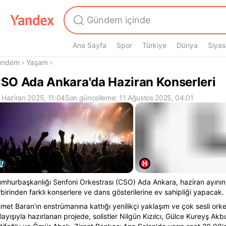
Ana Sayfa
Spor
Türkiye
Dünya
Siyas
radasın
ündem
›
Yaşam
›
SO Ada Ankara'da Haziran Konserleri
 Haziran 2025, 11:04
Son güncelleme: 11 Ağustos 2025, 04:01
mhurbaşkanlığı Senfoni Orkestrası (CSO) Ada Ankara, haziran ayının
rbirinden farklı konserlere ve dans gösterilerine ev sahipliği yapacak.
met Baran'ın enstrümanına kattığı yenilikçi yaklaşım ve çok sesli ork
layışıyla hazırlanan projede, solistler Nilgün Kızılcı, Gülce Kureyş Akb