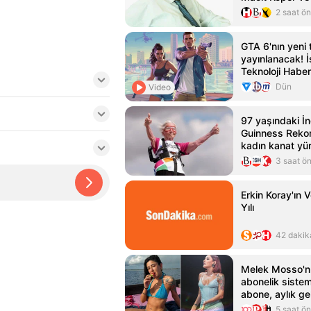
Sayman’a…
2 saat ö
GTA 6'nın yeni t
yayınlanacak! İş
Teknoloji Haber
Dün
Video
97 yaşındaki İng
Guinness Rekorl
kadın kanat yü
3 saat ö
Erkin Koray'ın 
Yılı
42 dakik
Melek Mosso'n
abonelik sistem
abone, aylık gel
5 saat ö