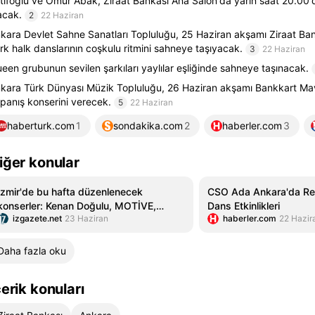
tifoğlu ve Ömür Abak, Ziraat Bankası Ana Salon'da yarın saat 20.00
acak.
2
22 Haziran
kara Devlet Sahne Sanatları Topluluğu, 25 Haziran akşamı Ziraat Ba
rk halk danslarının coşkulu ritmini sahneye taşıyacak.
3
22 Haziran
een grubunun sevilen şarkıları yaylılar eşliğinde sahneye taşınacak.
kara Türk Dünyası Müzik Topluluğu, 26 Haziran akşamı Bankkart Ma
panış konserini verecek.
5
22 Haziran
haberturk.com
1
sondakika.com
2
haberler.com
3
iğer konular
İzmir'de bu hafta düzenlenecek
CSO Ada Ankara'da Ren
konserler: Kenan Doğulu, MOTİVE,
Dans Etkinlikleri
izgazete.net
23 Haziran
haberler.com
22 Hazir
Semicenk ve daha fazlası...
Daha fazla oku
çerik konuları