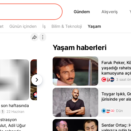
Gündem
Gündem
Alışveriş
et
Günün içinden
İş
Bilim & Teknoloji
Yaşam
Yaşam
Yaşam haberleri
Faruk Peker, K
yaşadığı rahatsı
kamuoyuna açı
3 saat ö
Toygar Işıklı, 
jürisinde yer a
 son haftasında
Dün
1
22 Haziran
estrasyon
Serdar Ortaç: 
ulut, Adil Uğur
yalnızca rutin t