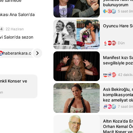
'de sahnede
bulunuyorum
5 saat ö
nkası Ana Salon'da
Oyuncu Hare Sü
4
22 Haziran
vi Salon'da sezon
Dün
haberankara.com
4
haberturk.com
5
Manifest kızı 
sevgilisiyle poz
42 dakik
kli Konser ve
Aslı Bekiroğlu,
an
komplikasyonlar
kez ameliyat o
7 saat ö
Altın Koza’da 
Orhan Kemal Öd
Macit Koper ve