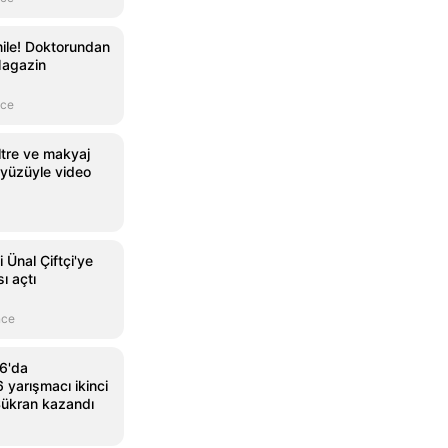
ile! Doktorundan
Magazin
nce
ltre ve makyaj
yüzüyle video
i Ünal Çiftçi'ye
 açtı
nce
6'da
 yarışmacı ikinci
Şükran kazandı