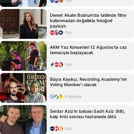
Dün
Demet Akalın Bodrum'da tatilinde filtre
kullanmadan doğallıkla fotoğraf
paylaştı
Dün
AKM Yaz Konserleri 12 Ağustos'ta caz
temasıyla başlayacak
Dün
Büşra Kayıkçı, Recording Academy'nin
Voting Member'ı olacak
6 Ağustos
Serdar Aziz'in babası Sadri Aziz (68),
kalp krizi sonrası hastanede öldü
Dün