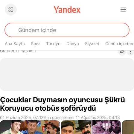
Ana Sayfa
Spor
Türkiye
Dünya
Siyaset
Günün içinden
Buradasın
Gündem
›
Yaşam
›
Çocuklar Duymasın oyuncusu Şükrü
Koruyucu otobüs şoförüydü
01 Haziran 2025, 07:13
Son güncelleme: 11 Ağustos 2025, 04:13