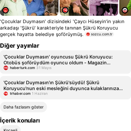
'Çocuklar Duymasın' dizisindeki 'Çaycı Hüseyin'in yakın
arkadaşı 'Şükrü' karakteriyle tanınan Şükrü Koruyucu
gerçek hayatta belediye şoförüymüş.
sozcu.com.tr
Diğer yayınlar
'Çocuklar Duymasın' oyuncusu Şükrü Koruyucu:
Otobüs şoförüydüm oyuncu oldum - Magazin
haberleri
haberturk.com
31 Mayıs
'Çocuklar Duymasın'ın Şükrü'süydü! Şükrü
Koruyucu'nun eski mesleğini duyunca kulaklarınıza
inanamayacaksınız - TRHaber
trhaber.com
1 Haziran
Daha fazlasını göster
İçerik konuları
Kocaeli