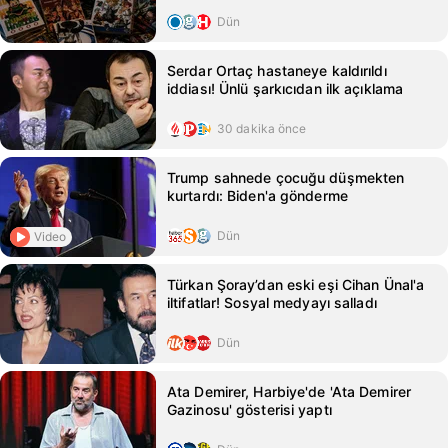
Dün
Serdar Ortaç hastaneye kaldırıldı
iddiası! Ünlü şarkıcıdan ilk açıklama
30 dakika önce
Trump sahnede çocuğu düşmekten
kurtardı: Biden'a gönderme
Dün
Video
Türkan Şoray’dan eski eşi Cihan Ünal'a
iltifatlar! Sosyal medyayı salladı
Dün
Ata Demirer, Harbiye'de 'Ata Demirer
Gazinosu' gösterisi yaptı