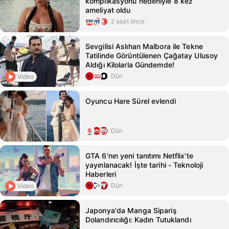
komplikasyonu nedeniyle 8 kez
ameliyat oldu
2 saat önce
Sevgilisi Aslıhan Malbora ile Tekne
Tatilinde Görüntülenen Çağatay Ulusoy
Aldığı Kilolarla Gündemde!
Dün
Video
Oyuncu Hare Sürel evlendi
Dün
GTA 6'nın yeni tanıtımı Netflix'te
yayınlanacak! İşte tarihi - Teknoloji
Haberleri
Dün
Video
Japonya'da Manga Sipariş
Dolandırıcılığı: Kadın Tutuklandı