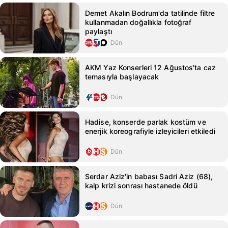
Demet Akalın Bodrum'da tatilinde filtre
kullanmadan doğallıkla fotoğraf
paylaştı
Dün
AKM Yaz Konserleri 12 Ağustos'ta caz
temasıyla başlayacak
Dün
Hadise, konserde parlak kostüm ve
enerjik koreografiyle izleyicileri etkiledi
Dün
Serdar Aziz'in babası Sadri Aziz (68),
kalp krizi sonrası hastanede öldü
Dün