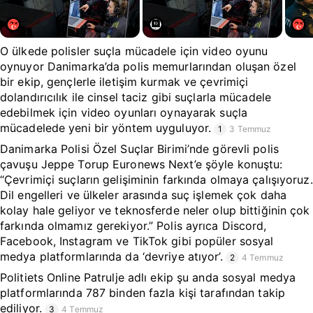
O ülkede polisler suçla mücadele için video oyunu
oynuyor Danimarka’da polis memurlarından oluşan özel
bir ekip, gençlerle iletişim kurmak ve çevrimiçi
dolandırıcılık ile cinsel taciz gibi suçlarla mücadele
edebilmek için video oyunları oynayarak suçla
mücadelede yeni bir yöntem uyguluyor.
1
3 Temmuz
Danimarka Polisi Özel Suçlar Birimi’nde görevli polis
çavuşu Jeppe Torup Euronews Next’e şöyle konuştu:
“Çevrimiçi suçların gelişiminin farkında olmaya çalışıyoruz.
Dil engelleri ve ülkeler arasında suç işlemek çok daha
kolay hale geliyor ve teknosferde neler olup bittiğinin çok
farkında olmamız gerekiyor.” Polis ayrıca Discord,
Facebook, Instagram ve TikTok gibi popüler sosyal
medya platformlarında da ‘devriye atıyor’.
2
4 Temmuz
Politiets Online Patrulje adlı ekip şu anda sosyal medya
platformlarında 787 binden fazla kişi tarafından takip
ediliyor.
3
4 Temmuz