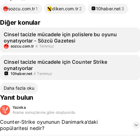
sozcu.com.tr
1
diken.com.tr
2
10haber.net
3
Diğer konular
Cinsel tacizle mücadele için polislere bu oyunu
oynatıyorlar - Sözcü Gazetesi
sozcu.com.tr
4 Temmuz
Cinsel tacizle mücadele için Counter Strike
oynatıyorlar
10haber.net
4 Temmuz
Daha fazla oku
Yanıt bulun
Yazeka
Arama sonuçlarına göre oluşturuldu
Counter-Strike oyununun Danimarka’daki
popülaritesi nedir?