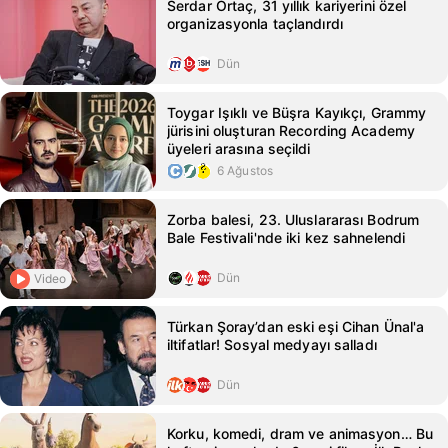
Serdar Ortaç, 31 yıllık kariyerini özel
organizasyonla taçlandırdı
Dün
Toygar Işıklı ve Büşra Kayıkçı, Grammy
jürisini oluşturan Recording Academy
üyeleri arasına seçildi
6 Ağustos
Zorba balesi, 23. Uluslararası Bodrum
Bale Festivali'nde iki kez sahnelendi
Dün
Video
Türkan Şoray’dan eski eşi Cihan Ünal'a
iltifatlar! Sosyal medyayı salladı
Dün
Korku, komedi, dram ve animasyon… Bu