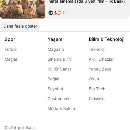
hafta sinemalarda 6 yeni film - İlk Baskı
Dün
Daha fazla göster
Spor
Yaşam
Bilim & Teknoloji
Futbol
Magazin
Teknoloji
Maçlar
Sinema & TV
Akıllı Cihazlar
Kültür-Sanat
Yapay Zeka
Sağlık
Oyun
Seyahat
Big Tech
Gastronomi
Girişimler
Moda & Bakım
Gizlilik politikası