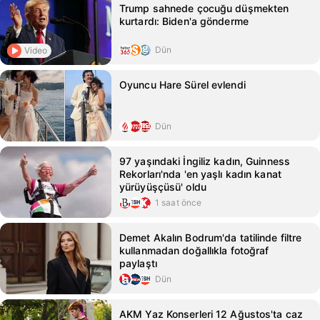
Trump sahnede çocuğu düşmekten
kurtardı: Biden'a gönderme
Dün
Video
Oyuncu Hare Sürel evlendi
Dün
97 yaşındaki İngiliz kadın, Guinness
Rekorları'nda 'en yaşlı kadın kanat
yürüyüşçüsü' oldu
1 saat önce
Demet Akalın Bodrum'da tatilinde filtre
kullanmadan doğallıkla fotoğraf
paylaştı
Dün
AKM Yaz Konserleri 12 Ağustos'ta caz