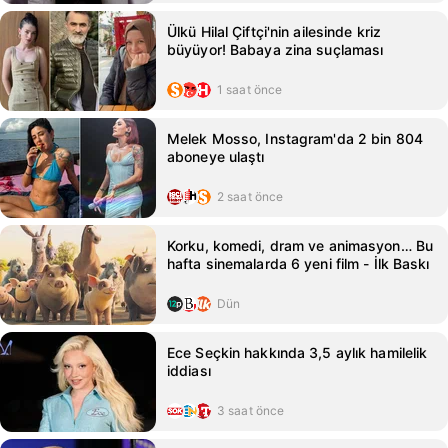
Ülkü Hilal Çiftçi'nin ailesinde kriz
büyüyor! Babaya zina suçlaması
1 saat önce
Melek Mosso, Instagram'da 2 bin 804
aboneye ulaştı
2 saat önce
Korku, komedi, dram ve animasyon… Bu
hafta sinemalarda 6 yeni film - İlk Baskı
Dün
Ece Seçkin hakkında 3,5 aylık hamilelik
iddiası
3 saat önce