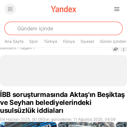
Ana Sayfa
Spor
Türkiye
Dünya
Siyaset
Günün içinden
Buradasın
Gündem
›
Yaşam
›
İBB soruşturmasında Aktaş'ın Beşiktaş
ve Seyhan belediyelerindeki
usulsüzlük iddiaları
04 Haziran 2025, 00:09
Son güncelleme: 11 Ağustos 2025, 04:09