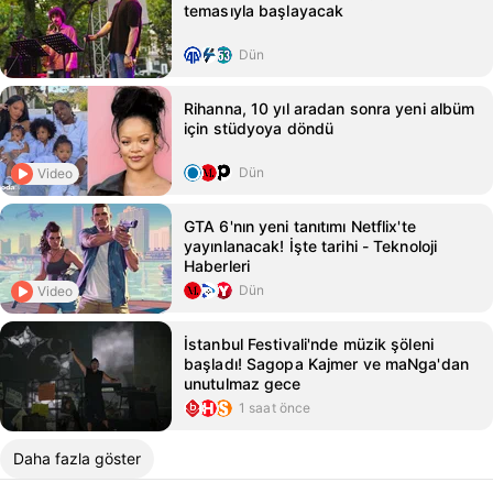
temasıyla başlayacak
Dün
Rihanna, 10 yıl aradan sonra yeni albüm
için stüdyoya döndü
Dün
Video
GTA 6'nın yeni tanıtımı Netflix'te
yayınlanacak! İşte tarihi - Teknoloji
Haberleri
Dün
Video
İstanbul Festivali'nde müzik şöleni
başladı! Sagopa Kajmer ve maNga'dan
unutulmaz gece
1 saat önce
Daha fazla göster