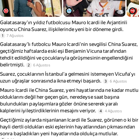
Galatasaray’ın yıldız futbolcusu Mauro Icardi ile Arjantinli
oyuncu China Suarez, ilişkilerinde yeni bir döneme girdi.
1
7 Ağustos
Galatasaray’lı futbolcu Mauro Icardi’nin sevgilisi China Suarez,
geçtiğimiz haftalarda eski eşi Benjamin Vicuna tarafından
tehdit edildiğini ve çocuklarıyla görüşmesinin engellendiğini
belirtmişti.
2
6 Ağustos
Suarez, çocuklarının İstanbul'a gelmesini istemeyen Vicuña'yı
uzun uğraşlar sonrasında ikna etmeyi başardı.
3
6 Ağustos
Mauro Icardi ile China Suarez, yeni hayatlarında ne kadar mutlu
olduklarını değil her geçen gün, neredeyse saat başına
bulundukları paylaşımlara gözler önüne sererek yaralı
kalplerini iyileştirdiklerinin mesajını veriyor.
4
4 Ağustos
Geçtiğimiz aylarda nişanlanan Icardi ile Suarez, görünen o ki bir
hayli dertli oldukları eski eşlerinin hayatlarından çıkmasından
sonra başladıkları yeni hayatlarında oldukça mutlular.