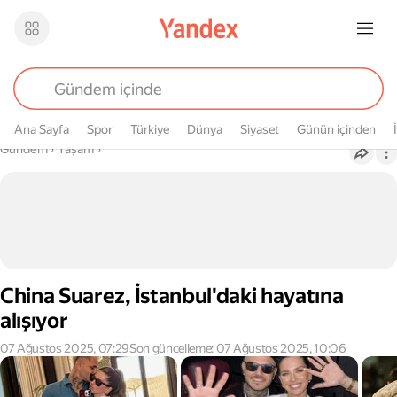
Ana Sayfa
Spor
Türkiye
Dünya
Siyaset
Günün içinden
Buradasın
Gündem
›
Yaşam
›
China Suarez, İstanbul'daki hayatına
alışıyor
07 Ağustos 2025, 07:29
Son güncelleme: 07 Ağustos 2025, 10:06