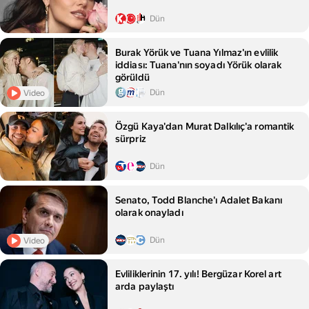
Dün
Burak Yörük ve Tuana Yılmaz'ın evlilik
iddiası: Tuana'nın soyadı Yörük olarak
görüldü
Dün
Video
Özgü Kaya'dan Murat Dalkılıç'a romantik
sürpriz
Dün
Senato, Todd Blanche'ı Adalet Bakanı
olarak onayladı
Dün
Video
Evliliklerinin 17. yılı! Bergüzar Korel art
arda paylaştı