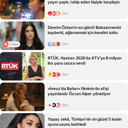
yayın yaptı, takip eden kişiyle karşılaştı
Dün
Devrim Özkan'ın acı günü! Babaannesini
kaybetti, ağlamamak için kendini tuttu
Dün
Video
RTÜK, Haziran 2026'da ATV'ye 8 milyon
lira para cezası verdi
Dün
«İmroz’da Bahar» filminin ön afişi
yayınlandı: Özcan Alper yönetiyor
Dün
Yapay zekâ, Türkiye'nin en güzel 5 kadın
oyuncusunu belirledi