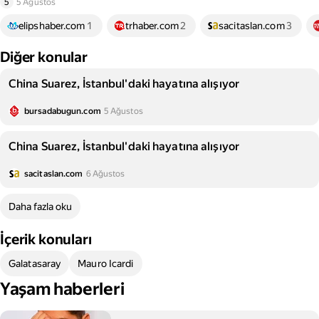
5
5 Ağustos
elipshaber.com
1
trhaber.com
2
sacitaslan.com
3
Diğer konular
China Suarez, İstanbul'daki hayatına alışıyor
bursadabugun.com
5 Ağustos
China Suarez, İstanbul'daki hayatına alışıyor
sacitaslan.com
6 Ağustos
Daha fazla oku
İçerik konuları
Galatasaray
Mauro Icardi
Yaşam haberleri