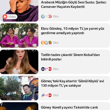
Arabesk Müziğin Güçlü Sesi Sustu: Şarkıcı
Cansever Hayatını Kaybetti
Dün
Video
Ebru Gündeş, 10 milyon TL'ye yarım yüz
gerdirme ameliyatı yaptırdı
Dün
Tatilin tadını çıkardı! Sinem Kobal'dan
bikinili pozlar
Dün
Gömeç'teki Kayahan'ın 'Gönül Köşkü' evi
130 milyon TL'ye satılıyor
Dün
Güney Koreli yayıncı Taksim'de canlı