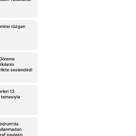
mirer rüzgarı
 Göreme
kılarını
rlikte seslendirdi
leri 12
 temasıyla
Bodrum'da
 kullanmadan
raf paylaştı