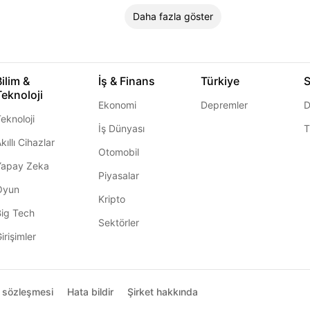
Daha fazla göster
Bilim &
İş & Finans
Türkiye
S
Teknoloji
Ekonomi
Depremler
D
eknoloji
İş Dünyası
T
kıllı Cihazlar
Otomobil
Yapay Zeka
Piyasalar
Oyun
Kripto
Big Tech
Sektörler
irişimler
ı sözleşmesi
Hata bildir
Şirket hakkında