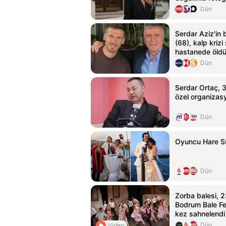
Dün
Serdar Aziz'in 
(68), kalp krizi
hastanede öld
Dün
Serdar Ortaç, 31
özel organizasy
Dün
Oyuncu Hare Sü
Dün
Zorba balesi, 2
Bodrum Bale Fes
kez sahnelendi
Dün
Video