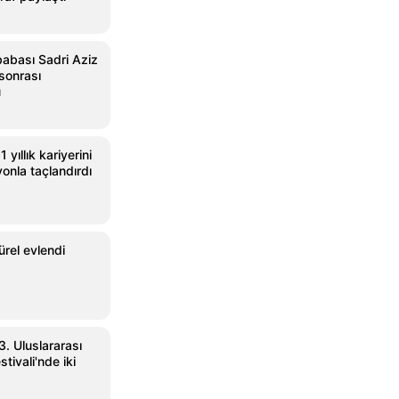
babası Sadri Aziz
 sonrası
ü
 yıllık kariyerini
onla taçlandırdı
rel evlendi
3. Uluslararası
tivali'nde iki