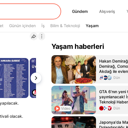
Gündem
Gündem
Alışveriş
et
Günün içinden
İş
Bilim & Teknoloji
Yaşam
Yaşam
Yaşam haberleri
Hakan Demirağ'
Demirağ, Como
Akdağ ile evlen
Dün
GTA 6'nın yeni t
yayınlanacak! İş
Teknoloji Haber
 yapılacak.
Dün
Video
tivali olacak.
Japonya'da Ma
Dolandırıcılığı: