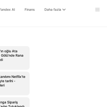
Yandex AI
Finans
Daha fazla
ın oğlu Ata
 Gölü'nde Rana
di
anıtımı Netflix'te
te tarihi -
leri
nga Sipariş
 Kadın Tutuklandı