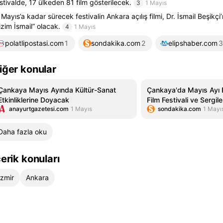
stivalde, 17 ülkeden 81 film gösterilecek.
3
1 Mayıs
 Mayıs’a kadar sürecek festivalin Ankara açılış filmi, Dr. İsmail Beşikçi
izim İsmail” olacak.
4
1 Mayıs
polatlipostasi.com
1
sondakika.com
2
elipshaber.com
3
iğer konular
Çankaya Mayıs Ayında Kültür-Sanat
Çankaya'da Mayıs Ayı Et
Etkinliklerine Doyacak
Film Festivali ve Sergile
anayurtgazetesi.com
1 Mayıs
sondakika.com
1 Mayı
Daha fazla oku
çerik konuları
İzmir
Ankara