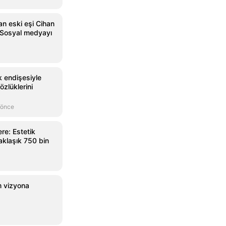
an eski eşi Cihan
r! Sosyal medyayı
k endişesiyle
özlüklerini
 önce
re: Estetik
aklaşık 750 bin
lm vizyona