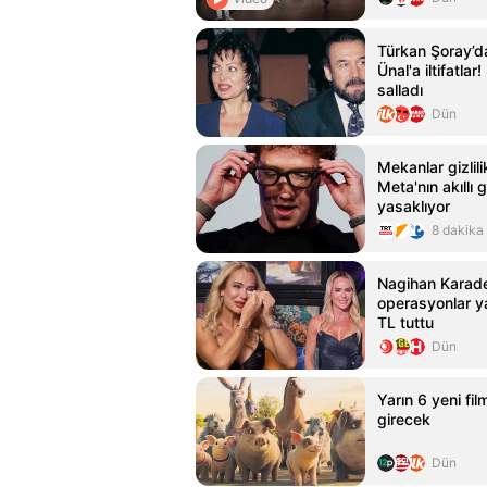
Türkan Şoray’d
Ünal'a iltifatla
salladı
Dün
Mekanlar gizlili
Meta'nın akıllı g
yasaklıyor
8 dakika
Nagihan Karade
operasyonlar y
TL tuttu
Dün
Yarın 6 yeni fi
girecek
Dün