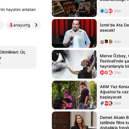
’nin hayatını anlatan
Dün
anayurtgazetesi.com
4
İzmir'de Ata De
esecek!
Dün
kinlikleri: Üç
Merve Özbey,
r
Festivali'nde şar
s
hayranlarıyla bi
Dün
AKM Yaz Konser
Ağustos'ta caz
başlayacak
Dün
Demet Akalın 
tatilinde filtre
doğallıkla fotoğ