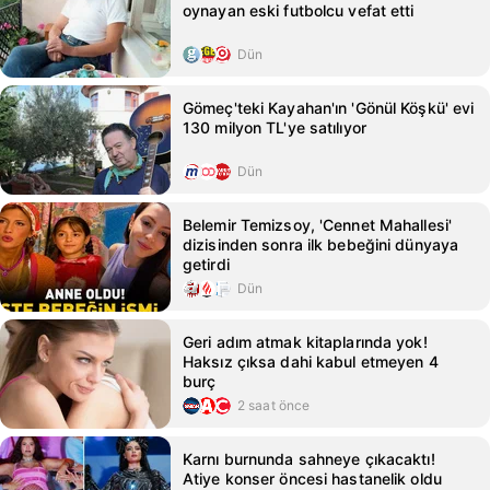
oynayan eski futbolcu vefat etti
Dün
Gömeç'teki Kayahan'ın 'Gönül Köşkü' evi
130 milyon TL'ye satılıyor
Dün
Belemir Temizsoy, 'Cennet Mahallesi'
dizisinden sonra ilk bebeğini dünyaya
getirdi
Dün
Geri adım atmak kitaplarında yok!
Haksız çıksa dahi kabul etmeyen 4
burç
2 saat önce
Karnı burnunda sahneye çıkacaktı!
Atiye konser öncesi hastanelik oldu