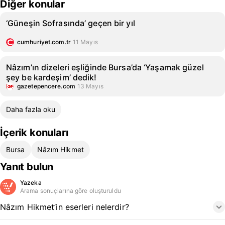
Diğer konular
‘Güneşin Sofrasında’ geçen bir yıl
cumhuriyet.com.tr
11 Mayıs
Nâzım’ın dizeleri eşliğinde Bursa’da ‘Yaşamak güzel
şey be kardeşim’ dedik!
gazetepencere.com
13 Mayıs
Daha fazla oku
İçerik konuları
Bursa
Nâzım Hikmet
Yanıt bulun
Yazeka
Arama sonuçlarına göre oluşturuldu
Nâzım Hikmet’in eserleri nelerdir?