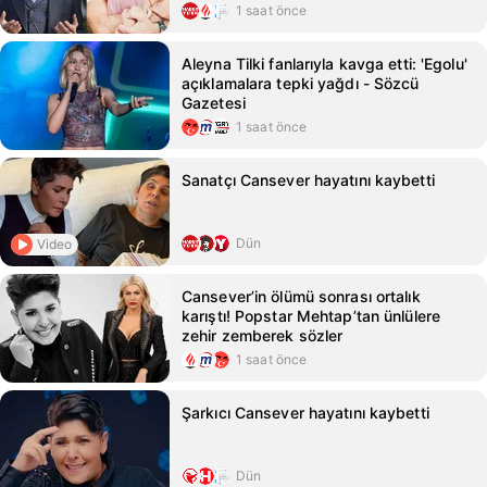
1 saat önce
Aleyna Tilki fanlarıyla kavga etti: 'Egolu'
açıklamalara tepki yağdı - Sözcü
Gazetesi
1 saat önce
Sanatçı Cansever hayatını kaybetti
Dün
Video
Cansever’in ölümü sonrası ortalık
karıştı! Popstar Mehtap’tan ünlülere
zehir zemberek sözler
1 saat önce
Şarkıcı Cansever hayatını kaybetti
Dün