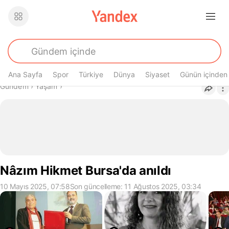
Ana Sayfa
Spor
Türkiye
Dünya
Siyaset
Günün içinden
Buradasın
Gündem
›
Yaşam
›
Nâzım Hikmet Bursa'da anıldı
10 Mayıs 2025, 07:58
Son güncelleme: 11 Ağustos 2025, 03:34