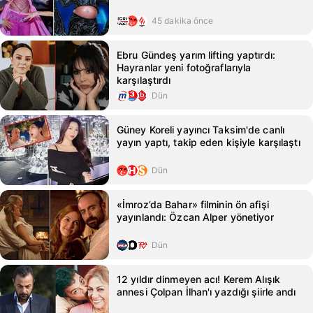
45 dakika önce
Ebru Gündeş yarım lifting yaptırdı:
Hayranlar yeni fotoğraflarıyla
karşılaştırdı
Dün
Güney Koreli yayıncı Taksim'de canlı
yayın yaptı, takip eden kişiyle karşılaştı
Dün
«İmroz’da Bahar» filminin ön afişi
yayınlandı: Özcan Alper yönetiyor
Dün
12 yıldır dinmeyen acı! Kerem Alışık
annesi Çolpan İlhan'ı yazdığı şiirle andı