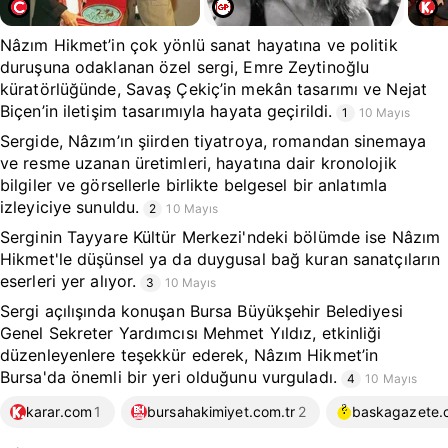
Nâzım Hikmet’in çok yönlü sanat hayatına ve politik
duruşuna odaklanan özel sergi, Emre Zeytinoğlu
küratörlüğünde, Savaş Çekiç’in mekân tasarımı ve Nejat
Biçen’in iletişim tasarımıyla hayata geçirildi.
1
10 Mayıs
Sergide, Nâzım’ın şiirden tiyatroya, romandan sinemaya
ve resme uzanan üretimleri, hayatına dair kronolojik
bilgiler ve görsellerle birlikte belgesel bir anlatımla
izleyiciye sunuldu.
2
10 Mayıs
Serginin Tayyare Kültür Merkezi'ndeki bölümde ise Nâzım
Hikmet'le düşünsel ya da duygusal bağ kuran sanatçıların
eserleri yer alıyor.
3
10 Mayıs
Sergi açılışında konuşan Bursa Büyükşehir Belediyesi
Genel Sekreter Yardımcısı Mehmet Yıldız, etkinliği
düzenleyenlere teşekkür ederek, Nâzım Hikmet’in
Bursa'da önemli bir yeri olduğunu vurguladı.
4
10 Mayıs
karar.com
1
bursahakimiyet.com.tr
2
baskagazete.