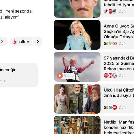
tehdit ediliyor
Haber - HT Ma
ldı. Yeni sezonda
Dün
zi alayım”
Anne Oluyor: Şa
Seçkin'in 3,5 A
Olduğu Ortaya 
m
3
halktv.com.tr
4
Dün
97 yaşındaki B
2025'te Guinn
Rekoru'nun en y
öneceğini
yürüyüşçüsüne 
Dün
Video
muz
Ülkü Hilal Çiftç
zina iddiasıyl
Dün
Netflix, Manife
konseri hazırlık
belgeselleştire