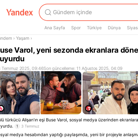
Ana Sayfa
Spor
Türkiye
Dünya
Siyas
radasın
ündem
›
Yaşam
›
use Varol, yeni sezonda ekranlara döne
uyurdu
 Temmuz 2025, 09:46
Son güncelleme: 11 Ağustos 2025, 04:09
lü türkücü Alişan'ın eşi Buse Varol, sosyal medya üzerinden ekranlar
yurdu.
1
3 Temmuz
syal medya hesabından yaptığı paylaşımda, yeni bir projeyle anlaşma