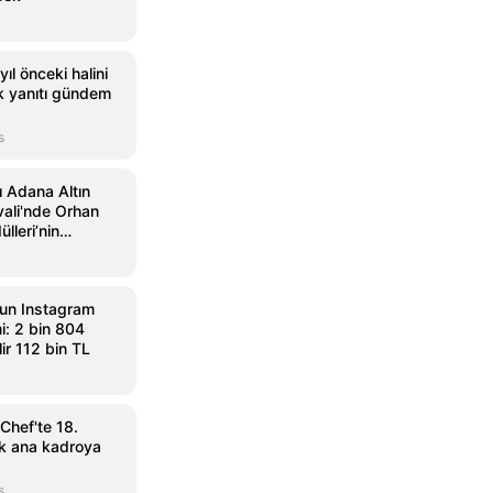
ıl önceki halini
ik yanıtı gündem
s
ı Adana Altın
vali'nde Orhan
lleri’nin
andı
un Instagram
i: 2 bin 804
ir 112 bin TL
Chef'te 18.
ak ana kadroya
s