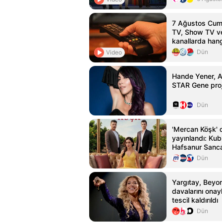
7 Ağustos Cuma
TV, Show TV ve
kanallarda han
Dün
Video
Hande Yener, 
STAR Gene proje
Dün
'Mercan Köşk' di
yayınlandı: Kub
Hafsanur Sanc
Bertan Asllani
Dün
Yargıtay, Beyo
davalarını onay
tescil kaldırıldı
Dün