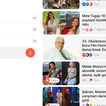
Dün
Mine Tugay 19 y
paylaştı! Estet
oldu
7 Ağusto
33. Uluslararas
Koza Film Festi
Kemal Emek Ödü
Sahipleri Açıkl
Dün
Melek Mosso'n
abonelik sistem
abone, aylık gel
Dün
Video
Şükran, Master
yarışmacı olar
girdi
6 Ağusto
Video