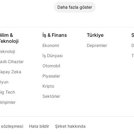
Daha fazla göster
Bilim &
İş & Finans
Türkiye
S
Teknoloji
Ekonomi
Depremler
D
eknoloji
İş Dünyası
T
kıllı Cihazlar
Otomobil
Yapay Zeka
Piyasalar
Oyun
Kripto
Big Tech
Sektörler
irişimler
ı sözleşmesi
Hata bildir
Şirket hakkında