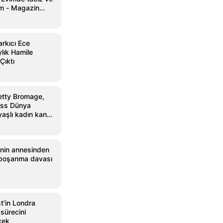
um - Magazin
gazin
rkıcı Ece
ylık Hamile
Çıktı
etty Bromage,
ess Dünya
aşlı kadın kanat
sahip oldu
i'nin annesinden
a boşanma davası
st'in Londra
 sürecini
cek