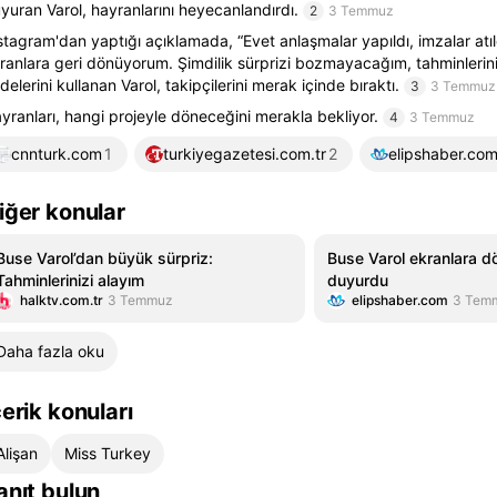
yuran Varol, hayranlarını heyecanlandırdı.
2
3 Temmuz
stagram'dan yaptığı açıklamada, “Evet anlaşmalar yapıldı, imzalar atı
ranlara geri dönüyorum. Şimdilik sürprizi bozmayacağım, tahminlerini
adelerini kullanan Varol, takipçilerini merak içinde bıraktı.
3
3 Temmuz
yranları, hangi projeyle döneceğini merakla bekliyor.
4
3 Temmuz
cnnturk.com
1
turkiyegazetesi.com.tr
2
elipshaber.co
iğer konular
Buse Varol’dan büyük sürpriz:
Buse Varol ekranlara d
Tahminlerinizi alayım
duyurdu
halktv.com.tr
3 Temmuz
elipshaber.com
3 Tem
Daha fazla oku
çerik konuları
Alişan
Miss Turkey
anıt bulun