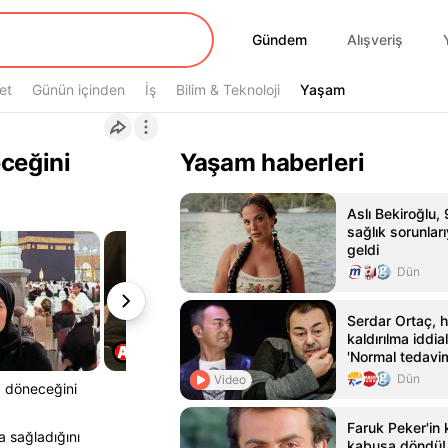
Gündem
Gündem
Alışveriş
et
Günün içinden
İş
Bilim & Teknoloji
Yaşam
Yaşam
ceğini
Yaşam haberleri
Aslı Bekiroğlu, 
sağlık sorunla
geldi
Dün
Serdar Ortaç, 
kaldırılma iddial
'Normal tedavim
hastanedeydim
Dün
Video
a döneceğini
Faruk Peker'in 
 sağladığını
kabusa döndü! 