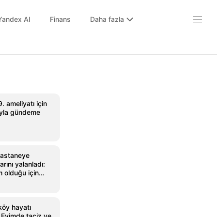
Yandex AI
Finans
Daha fazla
9. ameliyatı için
rıyla gündeme
hastaneye
arını yalanladı:
 olduğu için
'
köy hayatı
Evimde taciz ve