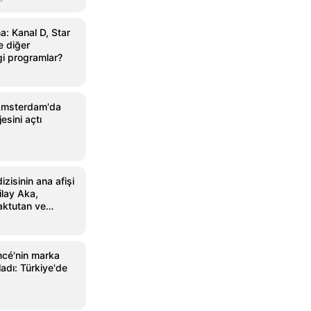
: Kanal D, Star
 diğer
gi programlar?
Amsterdam'da
sini açtı
zisinin ana afişi
ilay Aka,
aktutan ve
ncé'nin marka
ladı: Türkiye'de