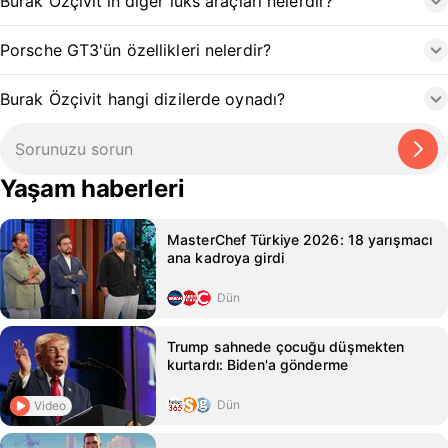
Burak Özçivit'in diğer lüks araçları nelerdir?
Porsche GT3'ün özellikleri nelerdir?
Burak Özçivit hangi dizilerde oynadı?
Yaşam haberleri
MasterChef Türkiye 2026: 18 yarışmacı
ana kadroya girdi
Dün
Trump sahnede çocuğu düşmekten
kurtardı: Biden'a gönderme
Dün
Video