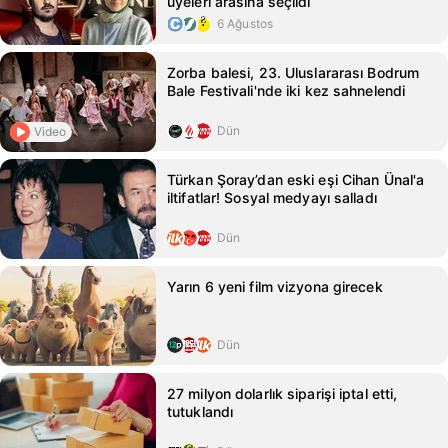
üyeleri arasına seçildi
6 Ağustos
Zorba balesi, 23. Uluslararası Bodrum
Bale Festivali'nde iki kez sahnelendi
Dün
Video
Türkan Şoray’dan eski eşi Cihan Ünal'a
iltifatlar! Sosyal medyayı salladı
Dün
Yarın 6 yeni film vizyona girecek
Dün
27 milyon dolarlık siparişi iptal etti,
tutuklandı