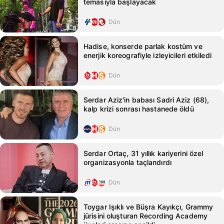
temasıyla başlayacak
Dün
Hadise, konserde parlak kostüm ve
enerjik koreografiyle izleyicileri etkiledi
Dün
Serdar Aziz'in babası Sadri Aziz (68),
kalp krizi sonrası hastanede öldü
Dün
Serdar Ortaç, 31 yıllık kariyerini özel
organizasyonla taçlandırdı
Dün
Toygar Işıklı ve Büşra Kayıkçı, Grammy
jürisini oluşturan Recording Academy