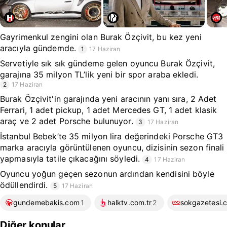
Gayrimenkul zengini olan Burak Özçivit, bu kez yeni
aracıyla gündemde.
1
17 Haziran
Servetiyle sık sık gündeme gelen oyuncu Burak Özçivit,
garajına 35 milyon TL’lik yeni bir spor araba ekledi.
2
17 Haziran
Burak Özçivit'in garajında yeni aracının yanı sıra, 2 Adet
Ferrari, 1 adet pickup, 1 adet Mercedes GT, 1 adet klasik
araç ve 2 adet Porsche bulunuyor.
3
17 Haziran
İstanbul Bebek’te 35 milyon lira değerindeki Porsche GT3
marka aracıyla görüntülenen oyuncu, dizisinin sezon finali
yapmasıyla tatile çıkacağını söyledi.
4
17 Haziran
Oyuncu yoğun geçen sezonun ardından kendisini böyle
ödüllendirdi.
5
17 Haziran
gundemebakis.com
1
halktv.com.tr
2
sokgazetesi.c
Diğer konular