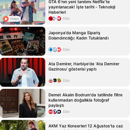
GTA 6'nın yeni tanıtımı Netflix'te
yayınlanacak! İşte tarihi - Teknoloji
Haberleri
Dün
Video
Japonya'da Manga Sipariş
Dolandırıcılığı: Kadın Tutuklandı
Dün
Ata Demirer, Harbiye'de 'Ata Demirer
Gazinosu' gösterisi yaptı
Dün
Demet Akalın Bodrum'da tatilinde filtre
kullanmadan doğallıkla fotoğraf
paylaştı
Dün
AKM Yaz Konserleri 12 Ağustos'ta caz