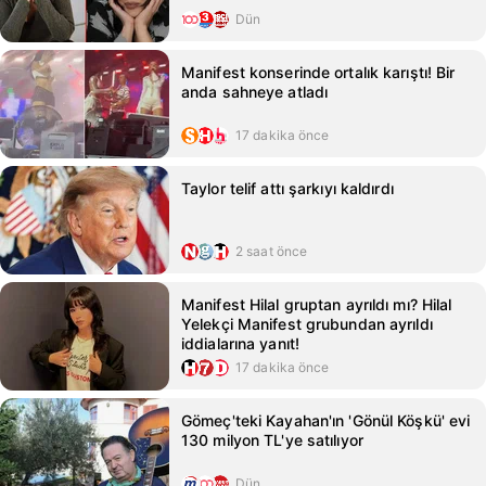
Dün
Manifest konserinde ortalık karıştı! Bir
anda sahneye atladı
17 dakika önce
Taylor telif attı şarkıyı kaldırdı
2 saat önce
Manifest Hilal gruptan ayrıldı mı? Hilal
Yelekçi Manifest grubundan ayrıldı
iddialarına yanıt!
17 dakika önce
Gömeç'teki Kayahan'ın 'Gönül Köşkü' evi
130 milyon TL'ye satılıyor
Dün