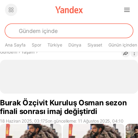
Ana Sayfa
Spor
Türkiye
Dünya
Siyaset
Günün içinden
Buradasın
Gündem
›
Yaşam
›
Burak Özçivit Kuruluş Osman sezon
finali sonrası imaj değiştirdi
18 Haziran 2025, 03:17
Son güncelleme: 11 Ağustos 2025, 04:10