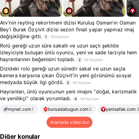
Atv'nin reyting rekortmeni dizisi Kuruluş Osman'ın Osman
Bey'i Burak Özçivit dizisi sezon finali yapar yapmaz imaj
değişikliğine gitti.
1
18 Haziran
Rolü gereği uzun süre sakallı ve uzun saçlı şekilde
izleyiciyle buluşan ünlü oyuncu, yeni ve sade tarzıyla hem
hayranlarının beğenisini topladı.
2
18 Haziran
Dizideki rolü gereği uzun süredir sakal ve uzun saçla
kamera karşısına çıkan Özçivit'in yeni görünümü sosyal
medyada büyük ilgi gördü.
3
18 Haziran
Hayranları, ünlü oyuncunun yeni imajını “doğal, karizmatik
ve yenilikçi” olarak yorumladı.
4
18 Haziran
mynet.com
1
bursadabugun.com
2
yenisafak.com
Aramada video bul
Diğer konular