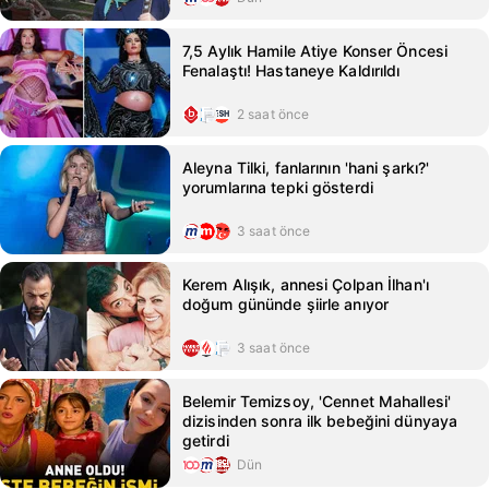
7,5 Aylık Hamile Atiye Konser Öncesi
Fenalaştı! Hastaneye Kaldırıldı
2 saat önce
Aleyna Tilki, fanlarının 'hani şarkı?'
yorumlarına tepki gösterdi
3 saat önce
Kerem Alışık, annesi Çolpan İlhan'ı
doğum gününde şiirle anıyor
3 saat önce
Belemir Temizsoy, 'Cennet Mahallesi'
dizisinden sonra ilk bebeğini dünyaya
getirdi
Dün