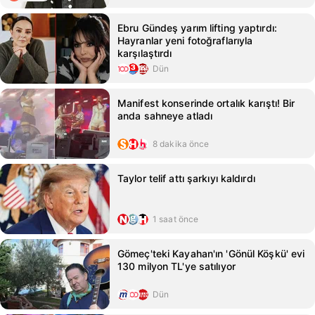
Ebru Gündeş yarım lifting yaptırdı:
Hayranlar yeni fotoğraflarıyla
karşılaştırdı
Dün
Manifest konserinde ortalık karıştı! Bir
anda sahneye atladı
8 dakika önce
Taylor telif attı şarkıyı kaldırdı
1 saat önce
Gömeç'teki Kayahan'ın 'Gönül Köşkü' evi
130 milyon TL'ye satılıyor
Dün