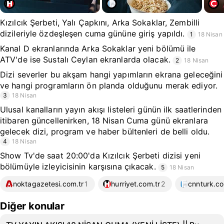
Kızılcık Şerbeti, Yalı Çapkını, Arka Sokaklar, Zembilli
dizileriyle özdeşleşen cuma gününe giriş yapıldı.
1
18 Nisan
Kanal D ekranlarında Arka Sokaklar yeni bölümü ile
ATV'de ise Sustalı Ceylan ekranlarda olacak.
2
18 Nisan
Dizi severler bu akşam hangi yapımların ekrana geleceğini
ve hangi programların ön planda olduğunu merak ediyor.
3
18 Nisan
Ulusal kanalların yayın akışı listeleri günün ilk saatlerinden
itibaren güncellenirken, 18 Nisan Cuma günü ekranlara
gelecek dizi, program ve haber bültenleri de belli oldu.
4
18 Nisan
Show Tv'de saat 20:00'da Kızılcık Şerbeti dizisi yeni
bölümüyle izleyicisinin karşısına çıkacak.
5
18 Nisan
noktagazetesi.com.tr
1
hurriyet.com.tr
2
cnnturk.c
Diğer konular