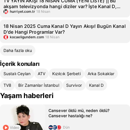
TV YAYIN AKIŞI 18 NİSAN CUMA (YENİ LİSTE) || Bu
akşam televizyonda hangi diziler var? İşte Kanal D,
Show TV, TRT1, TV8, Star TV, Now TV, ATV yayın akışı
hurriyet.com.tr
18 Nisan
listesi...
18 Nisan 2025 Cuma Kanal D Yayın Akışı! Bugün Kanal
D'de Hangi Programlar Var?
kocaeligundem.com
18 Nisan
Daha fazla oku
İçerik konuları
Sustalı Ceylan
ATV
Kızılcık Şerbeti
Arka Sokaklar
TV8
Bir Zamanlar İstanbul
Survivor
Kanal D
Yaşam haberleri
Cansever öldü mü, neden öldü?
Cansever hastalığı ne?
Dün
Video