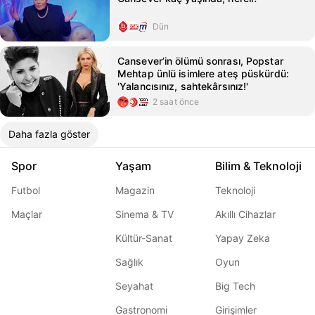
Dün
Cansever’in ölümü sonrası, Popstar
Mehtap ünlü isimlere ateş püskürdü:
'Yalancısınız, sahtekârsınız!'
2 saat önce
Daha fazla göster
Spor
Yaşam
Bilim & Teknoloji
Futbol
Magazin
Teknoloji
Maçlar
Sinema & TV
Akıllı Cihazlar
Kültür-Sanat
Yapay Zeka
Sağlık
Oyun
Seyahat
Big Tech
Gastronomi
Girişimler