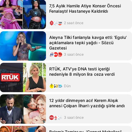
7,5 Aylık Hamile Atiye Konser Öncesi
Fenalaştı! Hastaneye Kaldırıldı
2 saat önce
Aleyna Tilki fanlarıyla kavga etti: 'Egolu'
açıklamalara tepki yağdı - Sözcü
Gazetesi
3 saat önce
RTÜK, ATV'ye DNA testi içeriği
nedeniyle 8 milyon lira ceza verdi
Dün
12 yıldır dinmeyen acı! Kerem Alışık
annesi Çolpan İlhan'ı yazdığı şiirle andı
3 saat önce
Belemir Temizsoy, 'Cennet Mahallesi'