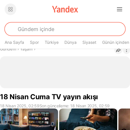
Ana Sayfa
Spor
Türkiye
Dünya
Siyaset
Günün içinden
Buradasın
Gündem
›
Yaşam
›
18 Nisan Cuma TV yayın akışı
18 Nisan 2025, 02:59
Son güncelleme: 18 Nisan 2025, 02:59