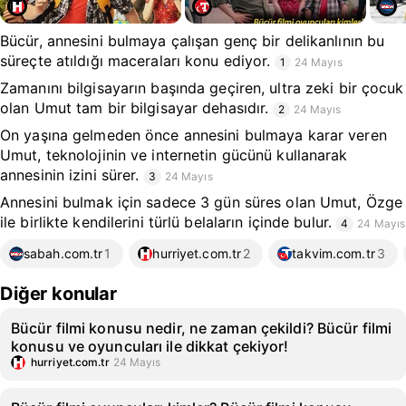
Bücür, annesini bulmaya çalışan genç bir delikanlının bu
süreçte atıldığı maceraları konu ediyor.
1
24 Mayıs
Zamanını bilgisayarın başında geçiren, ultra zeki bir çocuk
olan Umut tam bir bilgisayar dehasıdır.
2
24 Mayıs
On yaşına gelmeden önce annesini bulmaya karar veren
Umut, teknolojinin ve internetin gücünü kullanarak
annesinin izini sürer.
3
24 Mayıs
Annesini bulmak için sadece 3 gün süres olan Umut, Özge
ile birlikte kendilerini türlü belaların içinde bulur.
4
24 Mayıs
sabah.com.tr
1
hurriyet.com.tr
2
takvim.com.tr
3
Diğer konular
Bücür filmi konusu nedir, ne zaman çekildi? Bücür filmi
konusu ve oyuncuları ile dikkat çekiyor!
hurriyet.com.tr
24 Mayıs