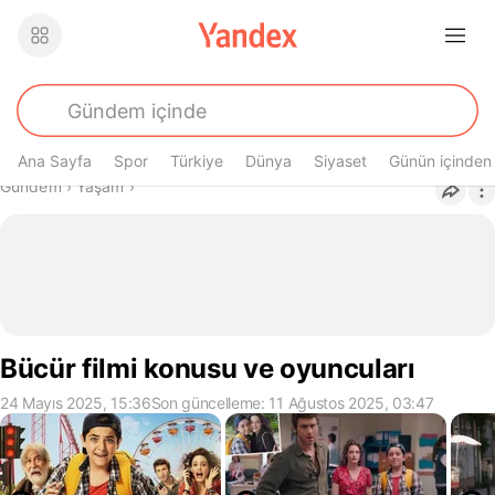
Ana Sayfa
Spor
Türkiye
Dünya
Siyaset
Günün içinden
Buradasın
Gündem
›
Yaşam
›
Bücür filmi konusu ve oyuncuları
24 Mayıs 2025, 15:36
Son güncelleme: 11 Ağustos 2025, 03:47