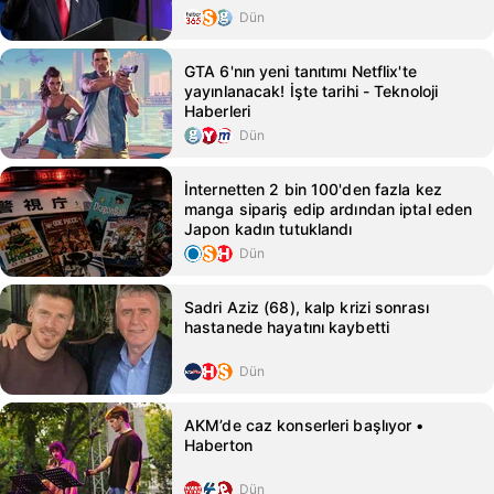
Dün
GTA 6'nın yeni tanıtımı Netflix'te
yayınlanacak! İşte tarihi - Teknoloji
Haberleri
Dün
İnternetten 2 bin 100'den fazla kez
manga sipariş edip ardından iptal eden
Japon kadın tutuklandı
Dün
Sadri Aziz (68), kalp krizi sonrası
hastanede hayatını kaybetti
Dün
AKM’de caz konserleri başlıyor •
Haberton
Dün