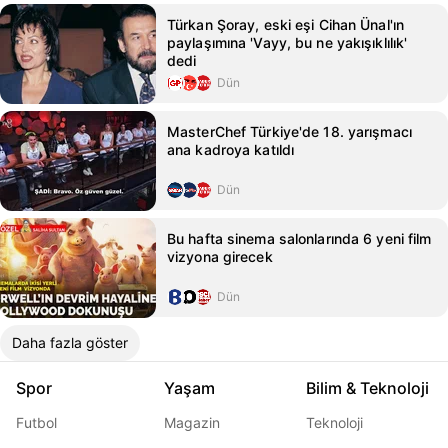
Türkan Şoray, eski eşi Cihan Ünal'ın
paylaşımına 'Vayy, bu ne yakışıklılık'
dedi
Dün
MasterChef Türkiye'de 18. yarışmacı
ana kadroya katıldı
Dün
Bu hafta sinema salonlarında 6 yeni film
vizyona girecek
Dün
Daha fazla göster
Spor
Yaşam
Bilim & Teknoloji
Futbol
Magazin
Teknoloji