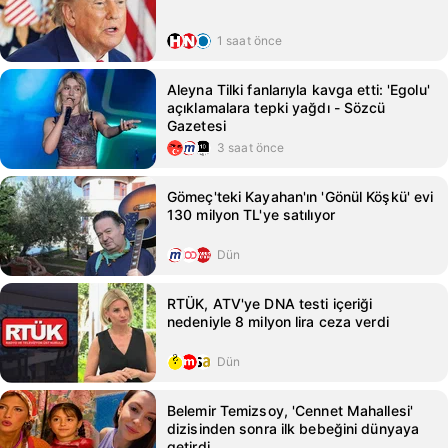
1 saat önce
Aleyna Tilki fanlarıyla kavga etti: 'Egolu'
açıklamalara tepki yağdı - Sözcü
Gazetesi
3 saat önce
Gömeç'teki Kayahan'ın 'Gönül Köşkü' evi
130 milyon TL'ye satılıyor
Dün
RTÜK, ATV'ye DNA testi içeriği
nedeniyle 8 milyon lira ceza verdi
Dün
Belemir Temizsoy, 'Cennet Mahallesi'
dizisinden sonra ilk bebeğini dünyaya
getirdi