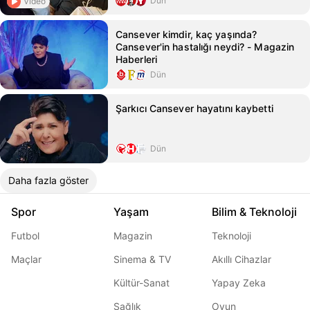
Dün
Video
Cansever kimdir, kaç yaşında?
Cansever'in hastalığı neydi? - Magazin
Haberleri
Dün
Şarkıcı Cansever hayatını kaybetti
Dün
Daha fazla göster
Spor
Yaşam
Bilim & Teknoloji
Futbol
Magazin
Teknoloji
Maçlar
Sinema & TV
Akıllı Cihazlar
Kültür-Sanat
Yapay Zeka
Sağlık
Oyun