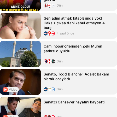
Dün
Geri adım atmak kitaplarında yok!
Haksız çıksa dahi kabul etmeyen 4
burç
4 saat önce
Cami hoparlörlerinden Zeki Müren
şarkısı duyuldu
Dün
Senato, Todd Blanche'ı Adalet Bakanı
olarak onayladı
Dün
Video
Sanatçı Cansever hayatını kaybetti