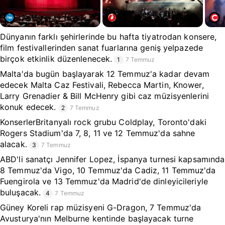
Dünyanın farklı şehirlerinde bu hafta tiyatrodan konsere,
film festivallerinden sanat fuarlarına geniş yelpazede
birçok etkinlik düzenlenecek.
1
7 Temmuz
Malta'da bugün başlayarak 12 Temmuz'a kadar devam
edecek Malta Caz Festivali, Rebecca Martin, Knower,
Larry Grenadier & Bill McHenry gibi caz müzisyenlerini
konuk edecek.
2
7 Temmuz
KonserlerBritanyalı rock grubu Coldplay, Toronto'daki
Rogers Stadium'da 7, 8, 11 ve 12 Temmuz'da sahne
alacak.
3
7 Temmuz
ABD'li sanatçı Jennifer Lopez, İspanya turnesi kapsamında
8 Temmuz'da Vigo, 10 Temmuz'da Cadiz, 11 Temmuz'da
Fuengirola ve 13 Temmuz'da Madrid'de dinleyicileriyle
buluşacak.
4
7 Temmuz
Güney Koreli rap müzisyeni G-Dragon, 7 Temmuz'da
Avusturya'nın Melburne kentinde başlayacak turne