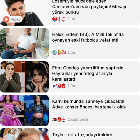
Lösemiyle mücadele eden
Cansever’den son paylaşım! Mesajı
yürek burktu
Dün
Video
Haluk Erdem (83), A Milli Takım'da
oynayan eski futbolcu vefat etti
Dün
Ebru Gündeş yarım lifting yaptırdı:
Hayranlar yeni fotoğraflarıyla
karşılaştırdı
Dün
Karnı burnunda sahneye çıkacaktı!
Atiye konser öncesi hastanelik oldu
2 saat önce
Taylor telif attı şarkıyı kaldırdı