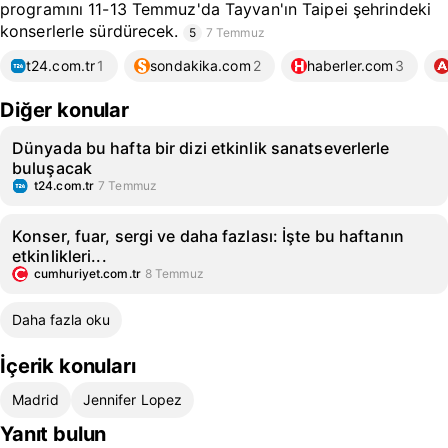
programını 11-13 Temmuz'da Tayvan'ın Taipei şehrindeki
konserlerle sürdürecek.
5
7 Temmuz
t24.com.tr
1
sondakika.com
2
haberler.com
3
Diğer konular
Dünyada bu hafta bir dizi etkinlik sanatseverlerle
buluşacak
t24.com.tr
7 Temmuz
Konser, fuar, sergi ve daha fazlası: İşte bu haftanın
etkinlikleri...
cumhuriyet.com.tr
8 Temmuz
Daha fazla oku
İçerik konuları
Madrid
Jennifer Lopez
Yanıt bulun