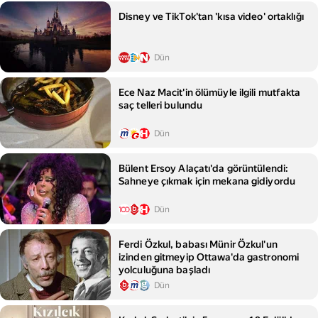
Disney ve TikTok'tan 'kısa video' ortaklığı
Dün
Ece Naz Macit'in ölümüyle ilgili mutfakta
saç telleri bulundu
Dün
Bülent Ersoy Alaçatı'da görüntülendi:
Sahneye çıkmak için mekana gidiyordu
Dün
Ferdi Özkul, babası Münir Özkul'un
izinden gitmeyip Ottawa'da gastronomi
yolculuğuna başladı
Dün