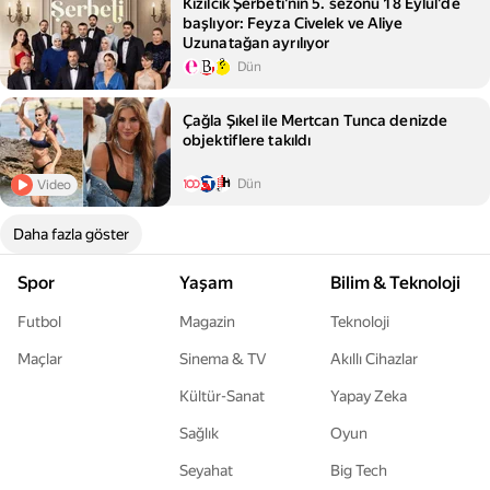
Kızılcık Şerbeti'nin 5. sezonu 18 Eylül'de
başlıyor: Feyza Civelek ve Aliye
Uzunatağan ayrılıyor
Dün
Çağla Şıkel ile Mertcan Tunca denizde
objektiflere takıldı
Dün
Video
Daha fazla göster
Spor
Yaşam
Bilim & Teknoloji
Futbol
Magazin
Teknoloji
Maçlar
Sinema & TV
Akıllı Cihazlar
Kültür-Sanat
Yapay Zeka
Sağlık
Oyun
Seyahat
Big Tech