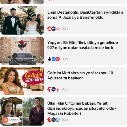
Ersin Destanoğlu, Beşiktaş'tan ayrıldıktan
sonra Al Jazira'ya transfer oldu
Dün
Yepyeni Bir Gün filmi, dünya genelinde
927 milyon dolar hasılatla rekor kırdı
Dün
Gelinim Mutfakta'nın yeni sezonu 10
Ağustos'ta başlıyor
Dün
Ülkü Hilal Çiftçi’nin babası, Yeraltı
dizisindeki oyuncudan şikayetçi oldu -
Magazin Haberleri
Dün
Video