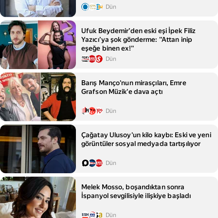
Dün
Ufuk Beydemir’den eski eşi İpek Filiz
Yazıcı’ya şok gönderme: ''Attan inip
eşeğe binen ex!''
Dün
Barış Manço'nun mirasçıları, Emre
Grafson Müzik'e dava açtı
Dün
Çağatay Ulusoy'un kilo kaybı: Eski ve yeni
görüntüler sosyal medyada tartışılıyor
Dün
Melek Mosso, boşandıktan sonra
İspanyol sevgilisiyle ilişkiye başladı
Dün