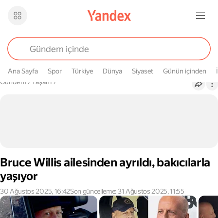
Ana Sayfa
Spor
Türkiye
Dünya
Siyaset
Günün içinden
Buradasın
Gündem
›
Yaşam
›
Bruce Willis ailesinden ayrıldı, bakıcılarla
yaşıyor
30 Ağustos 2025, 16:42
Son güncelleme: 31 Ağustos 2025, 11:55