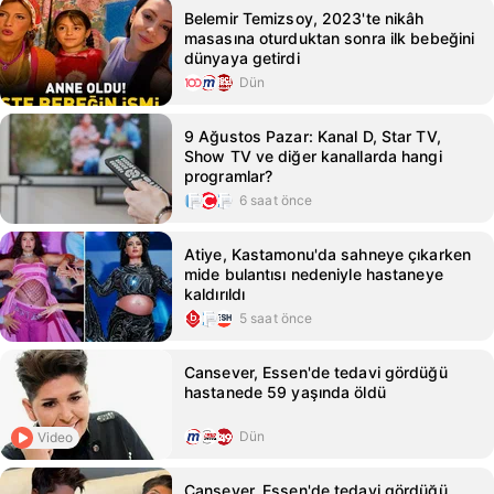
Belemir Temizsoy, 2023'te nikâh
masasına oturduktan sonra ilk bebeğini
dünyaya getirdi
Dün
9 Ağustos Pazar: Kanal D, Star TV,
Show TV ve diğer kanallarda hangi
programlar?
6 saat önce
Atiye, Kastamonu'da sahneye çıkarken
mide bulantısı nedeniyle hastaneye
kaldırıldı
5 saat önce
Cansever, Essen'de tedavi gördüğü
hastanede 59 yaşında öldü
Dün
Video
Cansever, Essen'de tedavi gördüğü