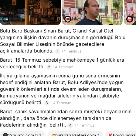
Bolu Baro Başkanı Sinan Barut, Grand Kartal Otel
yangınına ilişkin davanın duruşmasının görüldüğü Bolu
Sosyal Bilimler Lisesinin önünde gazetecilere
açıklamalarda bulundu.
1
14 Temmuz
Barut, 15 Temmuz sebebiyle mahkemeye 1 günlük ara
verileceğini belirtti.
2
14 Temmuz
İlk yargılama aşamasının cuma günü sona ermesinin
hedeflendiğini anlatan Barut, Bolu Adliyesi'nde yoğun
güvenlik önlemleri altında devam eden duruşmaların,
kamuoyunun ve mağdur ailelerin yakından takibiyle
sürdüğünü belirtti.
3
14 Temmuz
Barut, sanık savunmalarından sonra müşteki beyanlarının
alındığını, daha önce dinlenemeyen tanıkların da
ifadelerinin alındığını belirtti.
4
14 Temmuz
12punto.com.tr
1
hursozgazetesi.com
2
koroglugaz