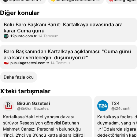
Diğer konular
Bolu Baro Başkanı Barut: Kartalkaya davasında ara
karar Cuma günü
12punto.com.tr
14 Temmuz
Baro Başkanından Kartalkaya açıklaması: "Cuma günü
ara karar verileceğini düşünüyoruz"
pusulagazetesi.com.tr
14 Temmuz
Daha fazla oku
X'teki tartışmalar
BirGün Gazetesi
T24
@BirGun_Gazetesi
@t24comtr
Kartalkaya'daki otel yangını davası
Kartalkaya faciası d
sürüyor Resepsiyon görevlisi Batuhan
duymadım, yangın t
Mehmet Cansız: Personelin bulunduğu
📌"Odalarda sigara i
1'inci, 2'nci ve 3'üncü katta sigara içilirdi,
dedektörlerinin kap