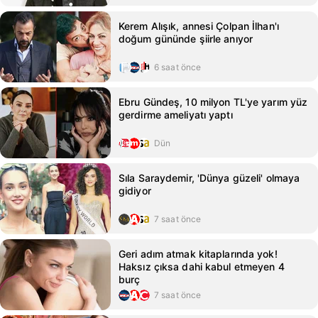
Kerem Alışık, annesi Çolpan İlhan'ı
doğum gününde şiirle anıyor
6 saat önce
Ebru Gündeş, 10 milyon TL'ye yarım yüz
gerdirme ameliyatı yaptı
Dün
Sıla Saraydemir, 'Dünya güzeli' olmaya
gidiyor
7 saat önce
Geri adım atmak kitaplarında yok!
Haksız çıksa dahi kabul etmeyen 4
burç
7 saat önce