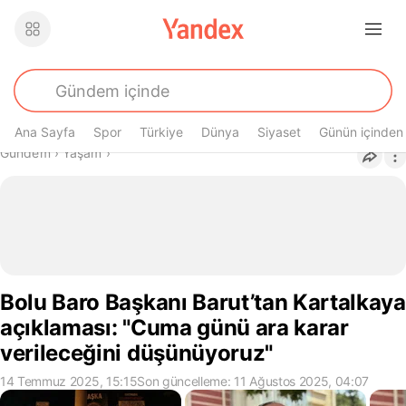
Ana Sayfa
Spor
Türkiye
Dünya
Siyaset
Günün içinden
Buradasın
Gündem
›
Yaşam
›
Bolu Baro Başkanı Barut’tan Kartalkaya
açıklaması: "Cuma günü ara karar
verileceğini düşünüyoruz"
14 Temmuz 2025, 15:15
Son güncelleme: 11 Ağustos 2025, 04:07