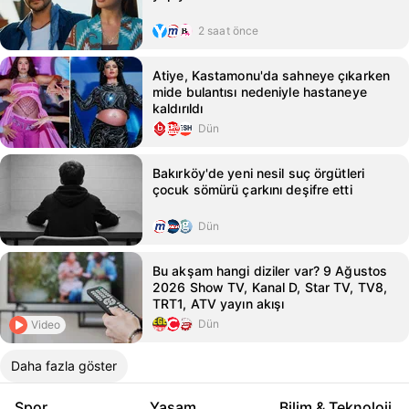
2 saat önce
Atiye, Kastamonu'da sahneye çıkarken
mide bulantısı nedeniyle hastaneye
kaldırıldı
Dün
Bakırköy'de yeni nesil suç örgütleri
çocuk sömürü çarkını deşifre etti
Dün
Bu akşam hangi diziler var? 9 Ağustos
2026 Show TV, Kanal D, Star TV, TV8,
TRT1, ATV yayın akışı
Dün
Video
Daha fazla göster
Spor
Yaşam
Bilim & Teknoloji