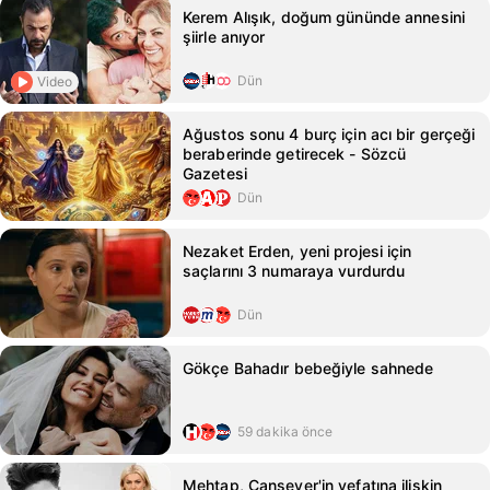
Kerem Alışık, doğum gününde annesini
şiirle anıyor
Dün
Video
Ağustos sonu 4 burç için acı bir gerçeği
beraberinde getirecek - Sözcü
Gazetesi
Dün
Nezaket Erden, yeni projesi için
saçlarını 3 numaraya vurdurdu
Dün
Gökçe Bahadır bebeğiyle sahnede
59 dakika önce
Mehtap, Cansever'in vefatına ilişkin