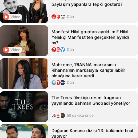
paylaşım yapanlara tepki gösterdi
Dün
Video
Manifest Hilal gruptan ayrıldı mı? Hilal
Yelekçi Manifest’ten gerçekten ayrıldı
mı?
Dün
Video
Mahkeme, 'RIANNA' markasının
Rihanna'nın markasıyla karıştırılabilir
olduğuna karar verdi
Dün
The Trees filmi için resmi fragman
yayınlandı: Bahman Ghobadi yönetiyor
59 dakika önce
Doğanın Kanunu dizisi 13. bölümde final
yapıyor