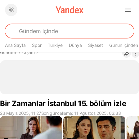
Ana Sayfa
Spor
Türkiye
Dünya
Siyaset
Günün içinden
Buradasın
Gündem
›
Yaşam
›
Bir Zamanlar İstanbul 15. bölüm izle
23 Mayıs 2025, 11:27
Son güncelleme: 11 Ağustos 2025, 03:33