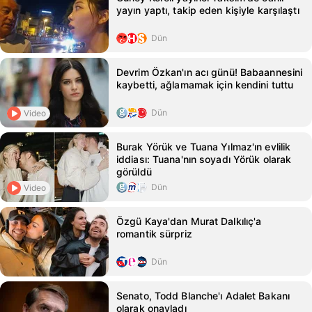
yayın yaptı, takip eden kişiyle karşılaştı
Dün
Devrim Özkan'ın acı günü! Babaannesini
kaybetti, ağlamamak için kendini tuttu
Dün
Video
Burak Yörük ve Tuana Yılmaz'ın evlilik
iddiası: Tuana'nın soyadı Yörük olarak
görüldü
Dün
Video
Özgü Kaya'dan Murat Dalkılıç'a
romantik sürpriz
Dün
Senato, Todd Blanche'ı Adalet Bakanı
olarak onayladı