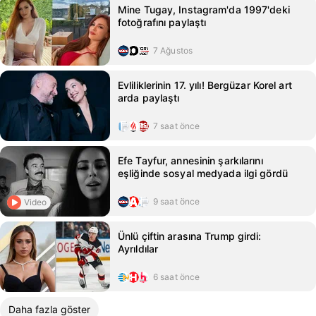
Mine Tugay, Instagram'da 1997'deki
fotoğrafını paylaştı
7 Ağustos
Evliliklerinin 17. yılı! Bergüzar Korel art
arda paylaştı
7 saat önce
Efe Tayfur, annesinin şarkılarını
eşliğinde sosyal medyada ilgi gördü
9 saat önce
Video
Ünlü çiftin arasına Trump girdi:
Ayrıldılar
6 saat önce
Daha fazla göster