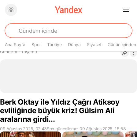
Ana Sayfa
Spor
Türkiye
Dünya
Siyaset
Günün içinden
Buradasın
Gündem
›
Yaşam
›
Berk Oktay ile Yıldız Çağrı Atiksoy
evliliğinde büyük kriz! Gülsim Ali
aralarına girdi...
09 Ağustos 2025, 02:43
Son güncelleme: 09 Ağustos 2025, 15:58