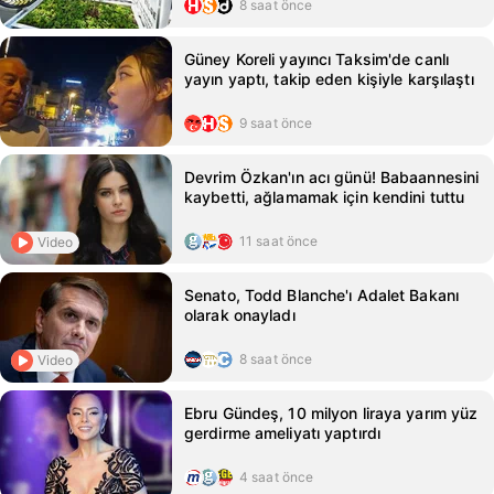
8 saat önce
Güney Koreli yayıncı Taksim'de canlı
yayın yaptı, takip eden kişiyle karşılaştı
9 saat önce
Devrim Özkan'ın acı günü! Babaannesini
kaybetti, ağlamamak için kendini tuttu
11 saat önce
Video
Senato, Todd Blanche'ı Adalet Bakanı
olarak onayladı
8 saat önce
Video
Ebru Gündeş, 10 milyon liraya yarım yüz
gerdirme ameliyatı yaptırdı
4 saat önce