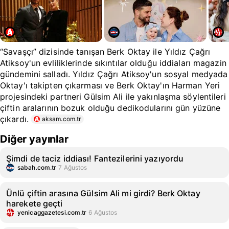
“Savaşçı” dizisinde tanışan Berk Oktay ile Yıldız Çağrı
Atiksoy'un evliliklerinde sıkıntılar olduğu iddiaları magazin
gündemini salladı. Yıldız Çağrı Atiksoy'un sosyal medyada
Oktay'ı takipten çıkarması ve Berk Oktay'ın Harman Yeri
projesindeki partneri Gülsim Ali ile yakınlaşma söylentileri
çiftin aralarının bozuk olduğu dedikodularını gün yüzüne
çıkardı.
aksam.com.tr
Diğer yayınlar
Şimdi de taciz iddiası! Fantezilerini yazıyordu
sabah.com.tr
7 Ağustos
Ünlü çiftin arasına Gülsim Ali mi girdi? Berk Oktay
harekete geçti
yenicaggazetesi.com.tr
6 Ağustos