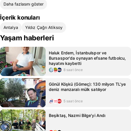
Daha fazlasını göster
İçerik konuları
Antalya
Yıldız Çağrı Atiksoy
Yaşam haberleri
Haluk Erdem, İstanbulspor ve
Bursaspor'da oynayan efsane futbolcu,
hayatını kaybetti
8 saat önce
Gönül Köşkü (Gömeç): 130 milyon TL'ye
deniz manzaralı mülk satılıyor
5 saat önce
Beşiktaş, Nazmi Bilge'yi Andı