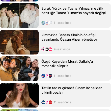
Burak Yörük ve Tuana Yılmaz'ın evlilik
hazırlığı: Tuana Yılmaz'ın soyadı değişti
11 saat önce
«İmroz’da Bahar» filminin ön afişi
yayınlandı: Özcan Alper yönetiyor
9 saat önce
Özgü Kaya'dan Murat Dalkılıç'a
romantik sürpriz
11 saat önce
Tatilin tadını çıkardı! Sinem Kobal'dan
bikinili pozlar
11 saat önce