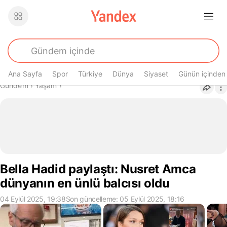
Ana Sayfa
Spor
Türkiye
Dünya
Siyaset
Günün içinden
Buradasın
Gündem
›
Yaşam
›
Bella Hadid paylaştı: Nusret Amca
dünyanın en ünlü balcısı oldu
04 Eylül 2025, 19:38
Son güncelleme: 05 Eylül 2025, 18:16