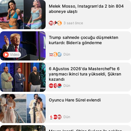
Melek Mosso, Instagram'da 2 bin 804
aboneye ulaştı
3 saat önce
Trump sahnede çocuğu düşmekten
kurtardı: Biden'a gönderme
Dün
Video
6 Ağustos 2026'da Masterchef'te 6
yarışmacı ikinci tura yükseldi, Şükran
kazandı
Dün
Oyuncu Hare Sürel evlendi
Dün