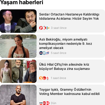
Yaşam haberleri
Serdar Ortactan Hastaneye Kaldırıldıgı
Iddialarına Acıklama: Hicbir Seyim Yok
3 saat önce
Aslı Bekiroğlu, miyom ameliyatı
komplikasyonları nedeniyle 9. kez
ameliyat olacak
5 saat önce
Ülkü Hilal Çiftçi'nin ailesinde kriz
büyüyor! Babaya zina suçlaması
1 saat önce
Toygar Işıklı, Grammy Ödülleri'nin
Voting Member kadrosuna kabul edildi
Dün