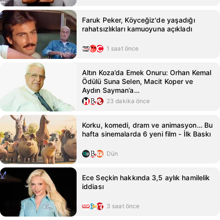
Faruk Peker, Köyceğiz'de yaşadığı
rahatsızlıkları kamuoyuna açıkladı
1 saat önce
Altın Koza’da Emek Onuru: Orhan Kemal
Ödülü Suna Selen, Macit Koper ve
Aydın Sayman’a…
23 dakika önce
Korku, komedi, dram ve animasyon… Bu
hafta sinemalarda 6 yeni film - İlk Baskı
Dün
Ece Seçkin hakkında 3,5 aylık hamilelik
iddiası
3 saat önce