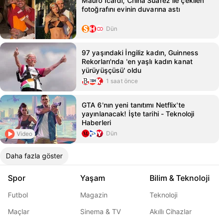
Mauro Icardi, China Suárez ile çekilen
fotoğrafını evinin duvarına astı
Dün
97 yaşındaki İngiliz kadın, Guinness
Rekorları'nda 'en yaşlı kadın kanat
yürüyüşçüsü' oldu
1 saat önce
GTA 6'nın yeni tanıtımı Netflix'te
yayınlanacak! İşte tarihi - Teknoloji
Haberleri
Dün
Video
Daha fazla göster
Spor
Yaşam
Bilim & Teknoloji
Futbol
Magazin
Teknoloji
Maçlar
Sinema & TV
Akıllı Cihazlar