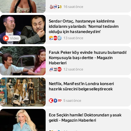
16 saat önce
Serdar Ortaç, hastaneye kaldırılma
iddialarını yalanladı: 'Normal tedavim
olduğu için hastanedeydim'
13 saat önce
Video
Faruk Peker köy evinde huzuru bulamadı!
Komşusuyla başı dertte - Magazin
Haberleri
12 saat önce
Netflix, Manifest'in Londra konseri
hazırlık sürecini belgeselleştirecek
5 saat önce
Ece Seçkin hamile! Doktorundan yasak
geldi - Magazin Haberleri