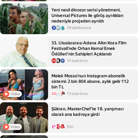
Yeni nesil dinozor serisi yönetmeni,
Universal Pictures ile görüş ayrılıkları
nedeniyle projeden ayrıldı
29 dakika önce
33. Uluslararası Adana Altın Koza Film
Festivali'nde Orhan Kemal Emek
Ödülleri’nin Sahipleri Açıklandı
10 saat önce
Melek Mosso'nun Instagram abonelik
sistemi: 2 bin 804 abone, aylık gelir 112
bin TL
13 saat önce
Video
Şükran, MasterChef'te 18. yarışmacı
olarak ana kadroya girdi
Dün
Video