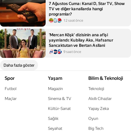
7 Ağustos Cuma: Kanal D, Star TV, Show
TV ve diğer kanallarda hangi
programlar?
12 saat önce
'Mercan Köşk' dizisinin ana afişi
yayınlandı: Kubilay Aka, Hafsanur
Sancaktutan ve Bertan Asllani
9 saat önce
Daha fazla göster
Spor
Yaşam
Bilim & Teknoloji
Futbol
Magazin
Teknoloji
Maçlar
Sinema & TV
Akıllı Cihazlar
Kültür-Sanat
Yapay Zeka
Sağlık
Oyun
Seyahat
Big Tech