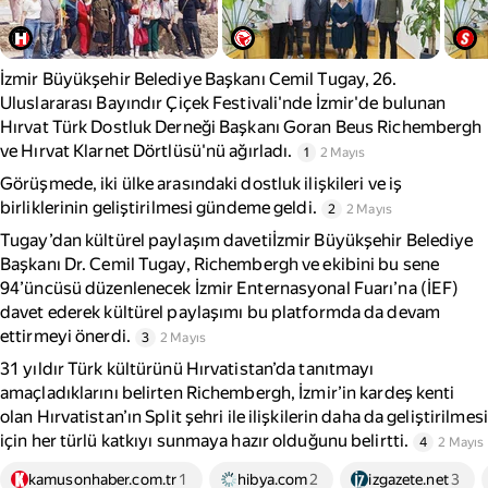
İzmir Büyükşehir Belediye Başkanı Cemil Tugay, 26.
Uluslararası Bayındır Çiçek Festivali'nde İzmir'de bulunan
Hırvat Türk Dostluk Derneği Başkanı Goran Beus Richembergh
ve Hırvat Klarnet Dörtlüsü'nü ağırladı.
1
2 Mayıs
Görüşmede, iki ülke arasındaki dostluk ilişkileri ve iş
birliklerinin geliştirilmesi gündeme geldi.
2
2 Mayıs
Tugay’dan kültürel paylaşım davetiİzmir Büyükşehir Belediye
Başkanı Dr. Cemil Tugay, Richembergh ve ekibini bu sene
94’üncüsü düzenlenecek İzmir Enternasyonal Fuarı’na (İEF)
davet ederek kültürel paylaşımı bu platformda da devam
ettirmeyi önerdi.
3
2 Mayıs
31 yıldır Türk kültürünü Hırvatistan’da tanıtmayı
amaçladıklarını belirten Richembergh, İzmir’in kardeş kenti
olan Hırvatistan’ın Split şehri ile ilişkilerin daha da geliştirilmesi
için her türlü katkıyı sunmaya hazır olduğunu belirtti.
4
2 Mayıs
kamusonhaber.com.tr
1
hibya.com
2
izgazete.net
3