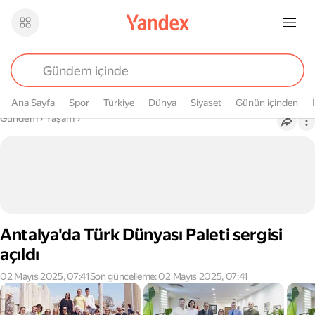
Ana Sayfa
Spor
Türkiye
Dünya
Siyaset
Günün içinden
Buradasın
Gündem
›
Yaşam
›
Antalya'da Türk Dünyası Paleti sergisi
açıldı
02 Mayıs 2025, 07:41
Son güncelleme: 02 Mayıs 2025, 07:41