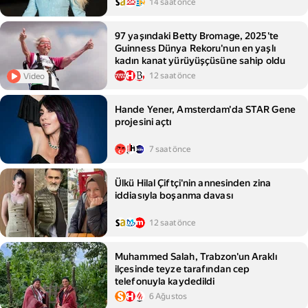
14 saat önce
97 yaşındaki Betty Bromage, 2025'te
Guinness Dünya Rekoru'nun en yaşlı
kadın kanat yürüyüşçüsüne sahip oldu
12 saat önce
Video
Hande Yener, Amsterdam'da STAR Gene
projesini açtı
7 saat önce
Ülkü Hilal Çiftçi'nin annesinden zina
iddiasıyla boşanma davası
12 saat önce
Muhammed Salah, Trabzon'un Araklı
ilçesinde teyze tarafından cep
telefonuyla kaydedildi
6 Ağustos