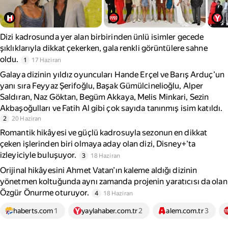
Dizi kadrosunda yer alan birbirinden ünlü isimler gecede
şıklıklarıyla dikkat çekerken, gala renkli görüntülere sahne
oldu.
1
17 Haziran
Galaya dizinin yıldız oyuncuları Hande Erçel ve Barış Arduç’un
yanı sıra Feyyaz Şerifoğlu, Başak Gümülcinelioğlu, Alper
Saldıran, Naz Göktan, Begüm Akkaya, Melis Minkari, Sezin
Akbaşoğulları ve Fatih Al gibi çok sayıda tanınmış isim katıldı.
2
20 Haziran
Romantik hikâyesi ve güçlü kadrosuyla sezonun en dikkat
çeken işlerinden biri olmaya aday olan dizi, Disney+'ta
izleyiciyle buluşuyor.
3
18 Haziran
Orijinal hikâyesini Ahmet Vatan’ın kaleme aldığı dizinin
yönetmen koltuğunda aynı zamanda projenin yaratıcısı da olan
Özgür Önurme oturuyor.
4
18 Haziran
haberts.com
1
yaylahaber.com.tr
2
alem.com.tr
3