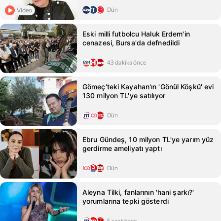
Dün
Video
Eski milli futbolcu Haluk Erdem'in
cenazesi, Bursa'da defnedildi
43 dakika önce
Gömeç'teki Kayahan'ın 'Gönül Köşkü' evi
130 milyon TL'ye satılıyor
Dün
Ebru Gündeş, 10 milyon TL'ye yarım yüz
gerdirme ameliyatı yaptı
Dün
Aleyna Tilki, fanlarının 'hani şarkı?'
yorumlarına tepki gösterdi