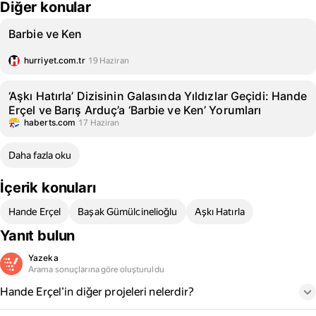
Diğer konular
Barbie ve Ken
hurriyet.com.tr
19 Haziran
‘Aşkı Hatırla’ Dizisinin Galasında Yıldızlar Geçidi: Hande
Erçel ve Barış Arduç’a ‘Barbie ve Ken’ Yorumları
haberts.com
17 Haziran
Daha fazla oku
İçerik konuları
Hande Erçel
Başak Gümülcinelioğlu
Aşkı Hatırla
Yanıt bulun
Yazeka
Arama sonuçlarına göre oluşturuldu
Hande Erçel’in diğer projeleri nelerdir?