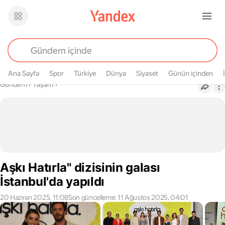
Ana Sayfa
Spor
Türkiye
Dünya
Siyaset
Günün içinden
Buradasın
Gündem
›
Yaşam
›
Aşkı Hatırla" dizisinin galası
İstanbul'da yapıldı
20 Haziran 2025, 11:08
Son güncelleme: 11 Ağustos 2025, 04:01