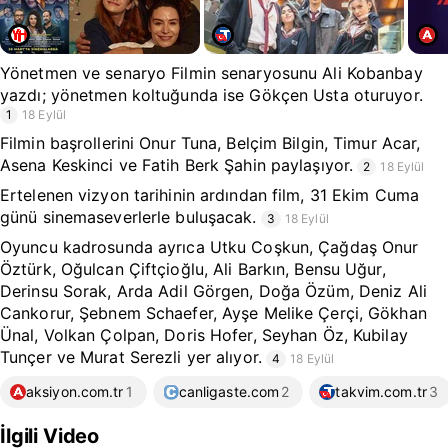
Yönetmen ve senaryo Filmin senaryosunu Ali Kobanbay
yazdı; yönetmen koltuğunda ise Gökçen Usta oturuyor.
1
18 Eylül
Filmin başrollerini Onur Tuna, Belçim Bilgin, Timur Acar,
Asena Keskinci ve Fatih Berk Şahin paylaşıyor.
2
18 Eylül
Ertelenen vizyon tarihinin ardından film, 31 Ekim Cuma
günü sinemaseverlerle buluşacak.
3
18 Eylül
Oyuncu kadrosunda ayrıca Utku Coşkun, Çağdaş Onur
Öztürk, Oğulcan Çiftçioğlu, Ali Barkın, Bensu Uğur,
Derinsu Sorak, Arda Adil Görgen, Doğa Özüm, Deniz Ali
Cankorur, Şebnem Schaefer, Ayşe Melike Çerçi, Gökhan
Ünal, Volkan Çolpan, Doris Hofer, Seyhan Öz, Kubilay
Tunçer ve Murat Serezli yer alıyor.
4
18 Eylül
aksiyon.com.tr
1
canligaste.com
2
takvim.com.tr
3
İlgili Video