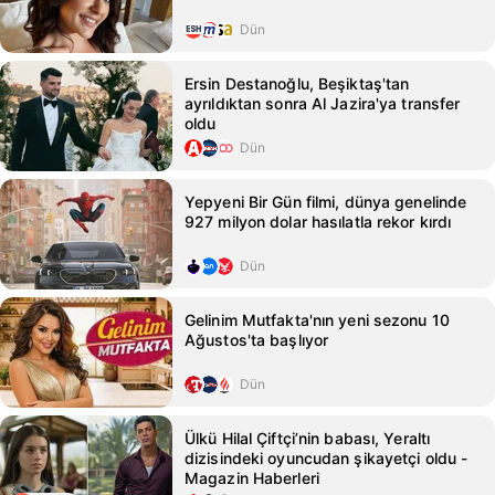
Dün
Ersin Destanoğlu, Beşiktaş'tan
ayrıldıktan sonra Al Jazira'ya transfer
oldu
Dün
Yepyeni Bir Gün filmi, dünya genelinde
927 milyon dolar hasılatla rekor kırdı
Dün
Gelinim Mutfakta'nın yeni sezonu 10
Ağustos'ta başlıyor
Dün
Ülkü Hilal Çiftçi’nin babası, Yeraltı
dizisindeki oyuncudan şikayetçi oldu -
Magazin Haberleri