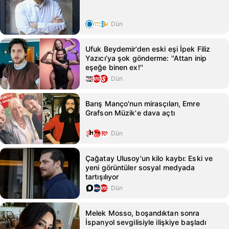
Dün
Ufuk Beydemir’den eski eşi İpek Filiz
Yazıcı’ya şok gönderme: ''Attan inip
eşeğe binen ex!''
Dün
Barış Manço'nun mirasçıları, Emre
Grafson Müzik'e dava açtı
Dün
Çağatay Ulusoy'un kilo kaybı: Eski ve
yeni görüntüler sosyal medyada
tartışılıyor
Dün
Melek Mosso, boşandıktan sonra
İspanyol sevgilisiyle ilişkiye başladı