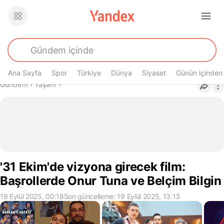
Ana Sayfa
Spor
Türkiye
Dünya
Siyaset
Günün içinden
Buradasın
Gündem
›
Yaşam
›
'31 Ekim'de vizyona girecek film:
Başrollerde Onur Tuna ve Belçim Bilgin
19 Eylül 2025, 00:18
Son güncelleme: 19 Eylül 2025, 13:13