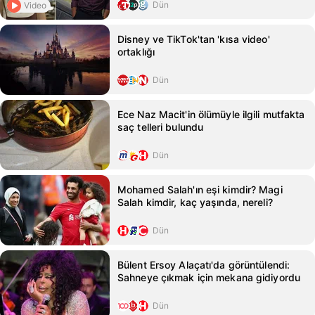
Dün
Video
Disney ve TikTok'tan 'kısa video'
ortaklığı
Dün
Ece Naz Macit'in ölümüyle ilgili mutfakta
saç telleri bulundu
Dün
Mohamed Salah'ın eşi kimdir? Magi
Salah kimdir, kaç yaşında, nereli?
Dün
Bülent Ersoy Alaçatı'da görüntülendi:
Sahneye çıkmak için mekana gidiyordu
Dün