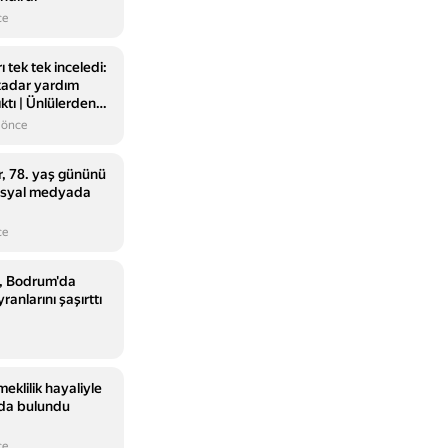
ce
tek tek inceledi:
kadar yardım
ıktı | Ünlülerden
 14 milyonluk
 önce
r, 78. yaş gününü
sosyal medyada
ce
, Bodrum'da
yranlarını şaşırttı
eklilik hayaliyle
arda bulundu
ce