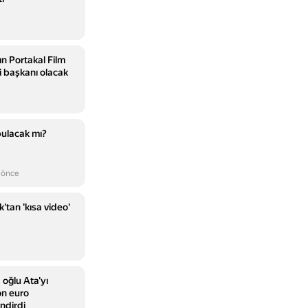
ın Portakal Film
ri başkanı olacak
bulacak mı?
 önce
'tan 'kısa video'
oğlu Ata'yı
on euro
ndirdi