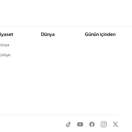
iyaset
Dünya
Günün içinden
ünya
ürkiye