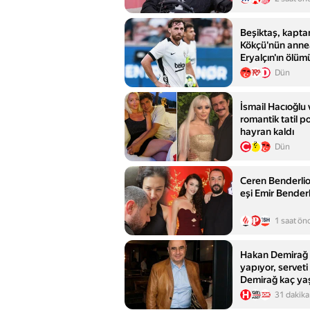
Beşiktaş, kapta
Kökçü'nün anne
Eryalçın'ın ölü
Dün
İsmail Hacıoğlu
romantik tatil po
hayran kaldı
Dün
Ceren Benderli
eşi Emir Benderl
1 saat ön
Hakan Demirağ k
yapıyor, servet
Demirağ kaç yaş
31 dakika