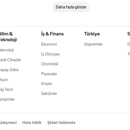
Daha fazla göster
Bilim &
İş & Finans
Türkiye
S
Teknoloji
Ekonomi
Depremler
D
eknoloji
İş Dünyası
T
kıllı Cihazlar
Otomobil
apay Zeka
Piyasalar
Oyun
Kripto
ig Tech
Sektörler
irişimler
sözleşmesi
Hata bildir
Şirket hakkında