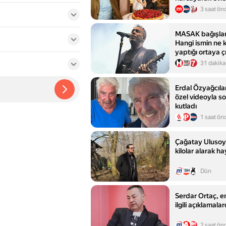
3 saat ön
MASAK bağışları 
Hangi ismin ne 
yaptığı ortaya ç
AHBAP’a toplam
31 dakika
destek
Erdal Özyağcıla
özel videoyla 
kutladı
1 saat ön
Çağatay Ulusoy
kilolar alarak ha
Dün
Serdar Ortaç, em
ilgili açıklamal
2 saat ön