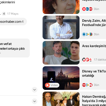
çekimlerini
Dün
.
4
17 Mayıs
Derviş Zaim, Alt
nsonhaber.com
4
Festivali'nde jü
Dün
ın vefat
Aras kardeşini 
leri ortaya çıktı
s
17 dakika
Disney ve TikTok
ortaklığı
Dün
Video
Hakan Demirağ, 
İtalya'da 3 mily
harcayarak evle