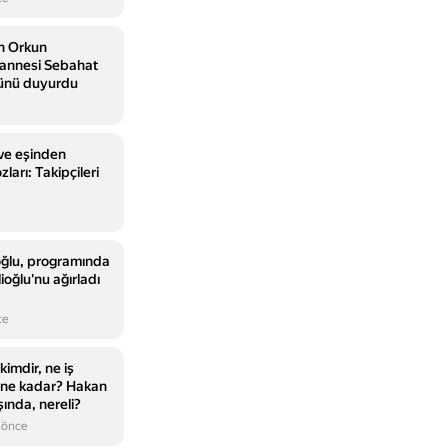
n Orkun
annesi Sebahat
münü duyurdu
 ve eşinden
zları: Takipçileri
oğlu, programında
ioğlu'nu ağırladı
ce
imdir, ne iş
i ne kadar? Hakan
ında, nereli?
 önce