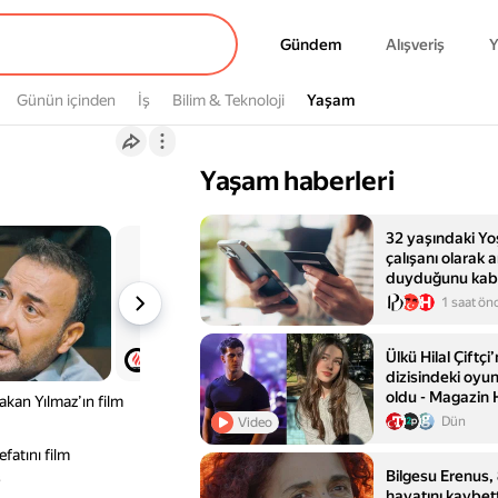
Gündem
Gündem
Alışveriş
Y
Günün içinden
İş
Bilim & Teknoloji
Yaşam
Yaşam
Yaşam haberleri
32 yaşındaki Yo
çalışanı olarak 
duyduğunu kabu
1 saat ön
Ülkü Hilal Çiftçi
dizisindeki oyu
oldu - Magazin 
kan Yılmaz’ın film
Dün
Video
atını film
Bilgesu Erenus,
s
hayatını kaybett