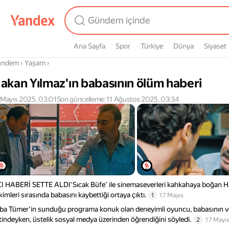
Ana Sayfa
Spor
Türkiye
Dünya
Siyaset
radasın
ündem
›
Yaşam
›
akan Yılmaz'ın babasının ölüm haberi
 Mayıs 2025, 03:01
Son güncelleme: 11 Ağustos 2025, 03:34
I HABERİ SETTE ALDI‘Sıcak Büfe’ ile sinemaseverleri kahkahaya boğan Ha
kimleri sırasında babasını kaybettiği ortaya çıktı.
1
17 Mayıs
ba Tümer'in sunduğu programa konuk olan deneyimli oyuncu, babasının vef
tindeyken, üstelik sosyal medya üzerinden öğrendiğini söyledi.
2
17 Mayı