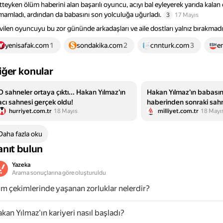
tteyken ölüm haberini alan başarılı oyuncu, acıyı bal eyleyerek yarıda kalan 
mamladı, ardından da babasını son yolculuğa uğurladı.
3
17 Mayıs
vilen oyuncuyu bu zor gününde arkadaşları ve aile dostları yalnız bırakmadı
yenisafak.com
1
sondakika.com
2
cnnturk.com
3
e
iğer konular
O sahneler ortaya çıktı... Hakan Yılmaz'ın
Hakan Yılmaz'ın babasın
acı sahnesi gerçek oldu!
haberinden sonraki sahne
hurriyet.com.tr
18 Mayıs
milliyet.com.tr
18 Mayı
Daha fazla oku
anıt bulun
Yazeka
Arama sonuçlarına göre oluşturuldu
lm çekimlerinde yaşanan zorluklar nelerdir?
kan Yılmaz'ın kariyeri nasıl başladı?