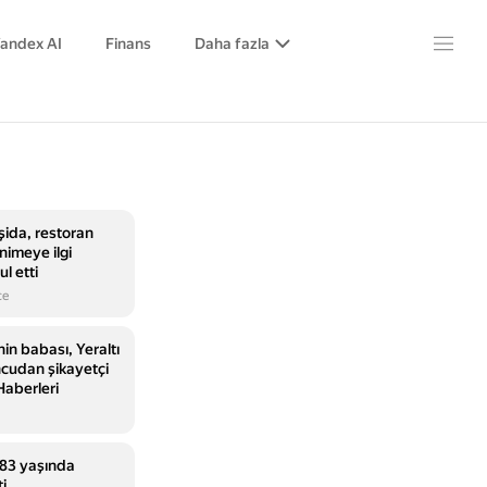
andex AI
Finans
Daha fazla
şida, restoran
animeye ilgi
l etti
ce
’nin babası, Yeraltı
ncudan şikayetçi
Haberleri
 83 yaşında
i