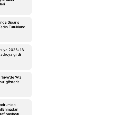
leri
nga Sipariş
 Kadın Tutuklandı
kiye 2026: 18
kadroya girdi
rbiye'de 'Ata
u' gösterisi
Bodrum'da
 kullanmadan
raf paylaştı