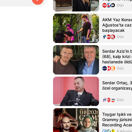
Dün
AKM Yaz Konser
Ağustos'ta caz
başlayacak
Dün
Serdar Aziz'in 
(68), kalp krizi
hastanede öld
Dün
Serdar Ortaç, 31
özel organizasy
Dün
Toygar Işıklı v
Grammy jürisini
Recording Aca
arasına seçildi
6 Ağusto