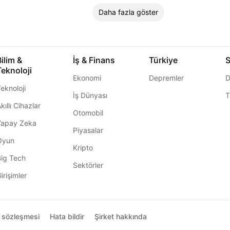
Daha fazla göster
Bilim &
İş & Finans
Türkiye
S
Teknoloji
Ekonomi
Depremler
D
eknoloji
İş Dünyası
T
kıllı Cihazlar
Otomobil
Yapay Zeka
Piyasalar
Oyun
Kripto
Big Tech
Sektörler
irişimler
ı sözleşmesi
Hata bildir
Şirket hakkında