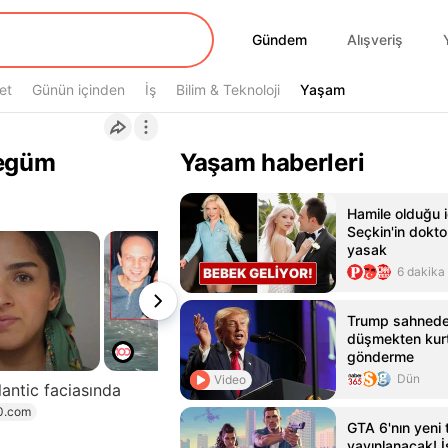
Gündem
Gündem
Alışveriş
et
Günün içinden
İş
Bilim & Teknoloji
Yaşam
Yaşam
Begüm
Yaşam haberleri
Hamile olduğu i
Seçkin'in dokt
yasak
6 dakika
Trump sahned
düşmekten kurt
gönderme
Dün
Video
antic faciasında
0.com
GTA 6'nın yeni t
yayınlanacak! İş