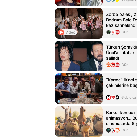
Zorba balesi, 2
Bodrum Bale Fes
kez sahnelendi
Dün
Video
Türkan Şoray’d
Ünal'a iltifatla
salladı
Dün
“Karma” ikinci
çekimlerine baş
6 dakika
Korku, komedi,
animasyon… Bu
sinemalarda 6 ye
Baskı
Dün