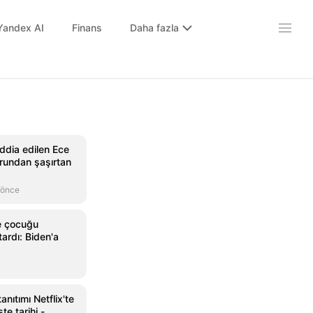
Yandex AI
Finans
Daha fazla
ddia edilen Ece
orundan şaşırtan
 önce
e çocuğu
ardı: Biden'a
anıtımı Netflix'te
te tarihi -