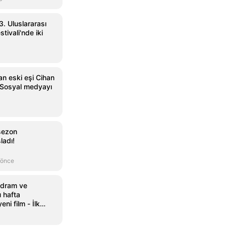
3. Uluslararası
tivali'nde iki
an eski eşi Cihan
r! Sosyal medyayı
 sezon
ladı!
 önce
 dram ve
 hafta
ni film - İlk