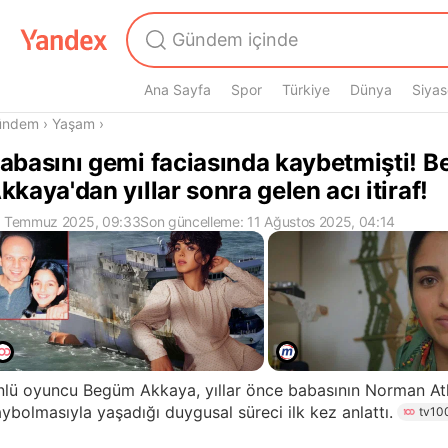
Ana Sayfa
Spor
Türkiye
Dünya
Siyas
radasın
ündem
›
Yaşam
›
abasını gemi faciasında kaybetmişti! 
kkaya'dan yıllar sonra gelen acı itiraf!
 Temmuz 2025, 09:33
Son güncelleme: 11 Ağustos 2025, 04:14
lü oyuncu Begüm Akkaya, yıllar önce babasının Norman Atl
ybolmasıyla yaşadığı duygusal süreci ilk kez anlattı.
tv10