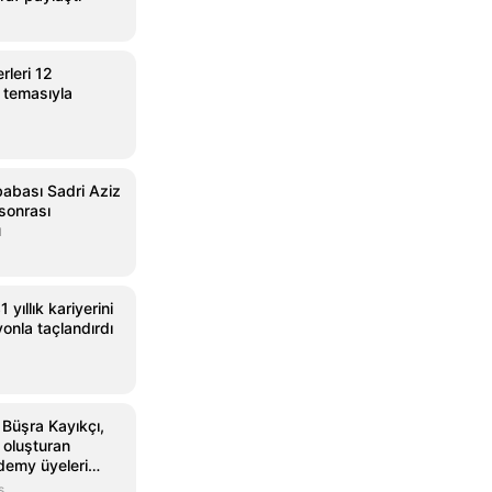
leri 12
 temasıyla
babası Sadri Aziz
 sonrası
ü
 yıllık kariyerini
onla taçlandırdı
e Büşra Kayıkçı,
 oluşturan
demy üyeleri
s