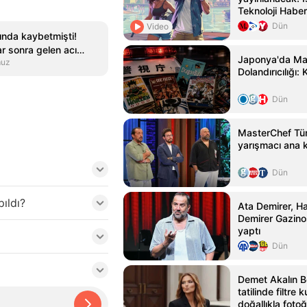
Teknoloji Haber
Dün
Video
ında kaybetmişti!
r sonra gelen acı
Japonya'da Ma
muz
Dolandırıcılığı:
Dün
MasterChef Tür
yarışmacı ana 
Dün
ıldı?
Ata Demirer, Ha
Demirer Gazinos
yaptı
Dün
Demet Akalın 
tatilinde filtre
doğallıkla fotoğ