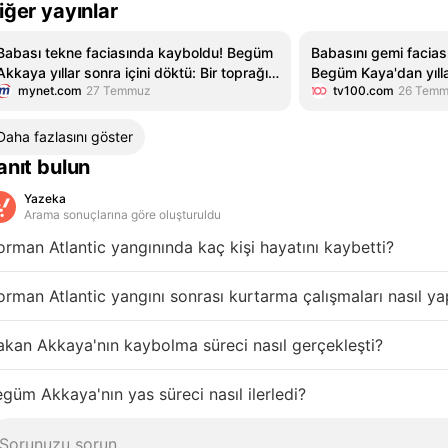
iğer yayınlar
Babası tekne faciasında kayboldu! Begüm
Babasını gemi facias
Akkaya yıllar sonra içini döktü: Bir toprağı
Begüm Kaya'dan yılla
mynet.com
27 Temmuz
tv100.com
26 Tem
yok diye...
itiraf!
Daha fazlasını göster
anıt bulun
Yazeka
Arama sonuçlarına göre oluşturuldu
rman Atlantic yangınında kaç kişi hayatını kaybetti?
rman Atlantic yangını sonrası kurtarma çalışmaları nasıl yap
kan Akkaya'nın kaybolma süreci nasıl gerçekleşti?
güm Akkaya'nın yas süreci nasıl ilerledi?