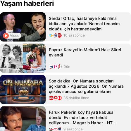
Yaşam haberleri
Serdar Ortaç, hastaneye kaldırılma
iddialarını yalanladı: 'Normal tedavim
olduğu için hastanedeydim'
10 saat önce
Video
Poyraz Karayel'in Meltem'i Hale Sürel
evlendi
Dün
Son dakika: On Numara sonuçları
açıklandı 7 Ağustos 2026! On Numara
çekiliş sonucu sorgulama ekranı
35 dakika önce
Faruk Peker'in köy hayatı kabusa
döndü! Evimde taciz ve tehdit
ediliyorum - Magazin Haber - HT
Magazin
9 saat önce