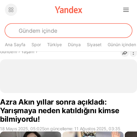
Ana Sayfa
Spor
Türkiye
Dünya
Siyaset
Günün içinden
Buradasın
Gündem
›
Yaşam
›
Azra Akın yıllar sonra açıkladı:
Yarışmaya neden katıldığını kimse
bilmiyordu!
18 Mayıs 2025, 05:02
Son güncelleme: 11 Ağustos 2025, 03:35