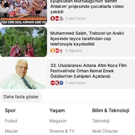
Eyüpsultan Müftülüğü'nün 'Benim
Ahlakım' projesinde çocuklarla video
çekildi
2 saat önce
Muhammed Salah, Trabzon'un Araklı
ilçesinde teyze tarafından cep
telefonuyla kaydedildi
6 Ağustos
33. Uluslararası Adana Altın Koza Film
Festivali'nde Orhan Kemal Emek
Ödülleri’nin Sahipleri Açıklandı
7 saat önce
Daha fazla göster
Spor
Yaşam
Bilim & Teknoloji
Futbol
Magazin
Teknoloji
Maçlar
Sinema & TV
Akıllı Cihazlar