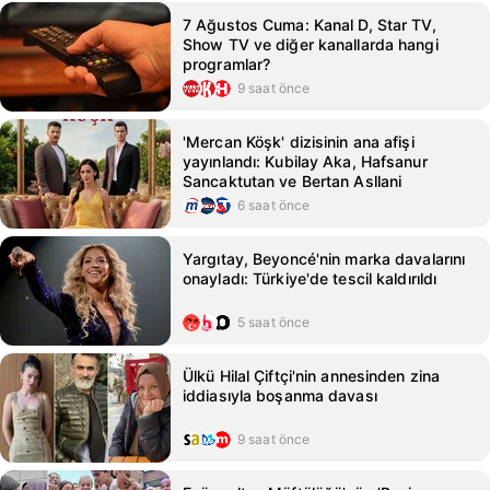
7 Ağustos Cuma: Kanal D, Star TV,
Show TV ve diğer kanallarda hangi
programlar?
9 saat önce
'Mercan Köşk' dizisinin ana afişi
yayınlandı: Kubilay Aka, Hafsanur
Sancaktutan ve Bertan Asllani
6 saat önce
Yargıtay, Beyoncé'nin marka davalarını
onayladı: Türkiye'de tescil kaldırıldı
5 saat önce
Ülkü Hilal Çiftçi'nin annesinden zina
iddiasıyla boşanma davası
9 saat önce