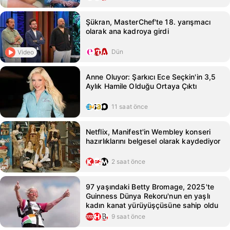
Şükran, MasterChef'te 18. yarışmacı
olarak ana kadroya girdi
Dün
Video
Anne Oluyor: Şarkıcı Ece Seçkin'in 3,5
Aylık Hamile Olduğu Ortaya Çıktı
11 saat önce
Netflix, Manifest'in Wembley konseri
hazırlıklarını belgesel olarak kaydediyor
2 saat önce
97 yaşındaki Betty Bromage, 2025'te
Guinness Dünya Rekoru'nun en yaşlı
kadın kanat yürüyüşçüsüne sahip oldu
9 saat önce