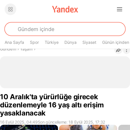
Ana Sayfa
Spor
Türkiye
Dünya
Siyaset
Günün içinden
Buradasın
Gündem
›
Yaşam
›
10 Aralık'ta yürürlüğe girecek
düzenlemeyle 16 yaş altı erişim
yasaklanacak
16 Eylül 2025, 04:49
Son güncelleme: 18 Eylül 2025, 17:32