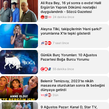
Ali Rıza Bey, 16 yıl sonra o evde! Halil
Ergün’ün Yaprak Dökümü nostaljisi
duygulandırdı - Sözcü Gazetesi
24 dakika önce
Aleyna Tilki, takipçilerinin 'Hani şarkı?'
yorumlarına X'te tepki gösterdi
7 saat önce
Günlük Burç Yorumları: 10 Ağustos
Pazartesi Boğa Burcu Yorumu
55 dakika önce
Belemir Temizsoy, 2023'te nikâh
masasına oturduktan sonra ilk bebeğini
dünyaya getirdi
Dün
9 Ağustos Pazar: Kanal D, Star TV,