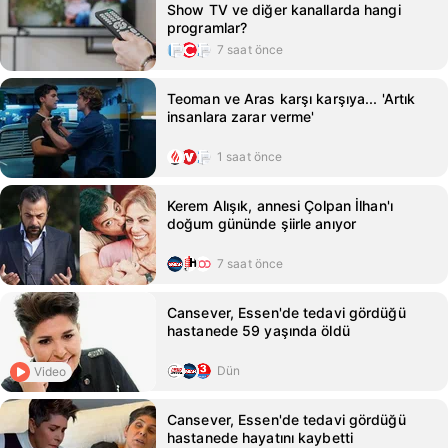
Show TV ve diğer kanallarda hangi
programlar?
7 saat önce
Teoman ve Aras karşı karşıya... 'Artık
insanlara zarar verme'
1 saat önce
Kerem Alışık, annesi Çolpan İlhan'ı
doğum gününde şiirle anıyor
7 saat önce
Cansever, Essen'de tedavi gördüğü
hastanede 59 yaşında öldü
Dün
Video
Cansever, Essen'de tedavi gördüğü
hastanede hayatını kaybetti