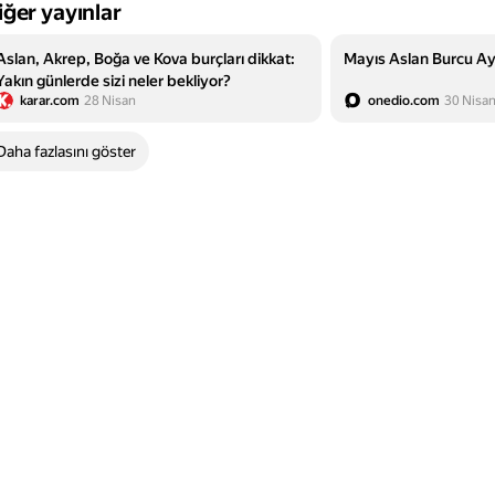
iğer yayınlar
Aslan, Akrep, Boğa ve Kova burçları dikkat:
Mayıs Aslan Burcu Ay
Yakın günlerde sizi neler bekliyor?
karar.com
28 Nisan
onedio.com
30 Nisa
Daha fazlasını göster