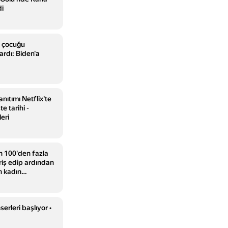
di
 çocuğu
rdı: Biden'a
nıtımı Netflix'te
e tarihi -
eri
in 100'den fazla
iş edip ardından
n kadın
rleri başlıyor •