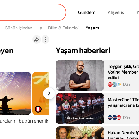
Gündem
Gündem
Alışveriş
Y
Günün içinden
İş
Bilim & Teknoloji
Yaşam
Yaşam
eyen
Yaşam haberleri
Toygar Işıklı, G
Voting Member 
edildi
Dün
MasterChef Tür
yarışmacı ana k
Dün
rçlarını bugün enerjik
Hakan Demirağ'ı
Demirağ, Como 