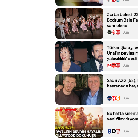
Zorba balesi, 23
Bodrum Bale Fest
sahnelendi
Dün
Türkan Şoray, es
Ünal'ın paylaşı
yakışıklılık' dedi
Dün
Sadri Aziz (68), 
hastanede hayat
Dün
Bu hafta sinema
yeni film vizyon
Dün