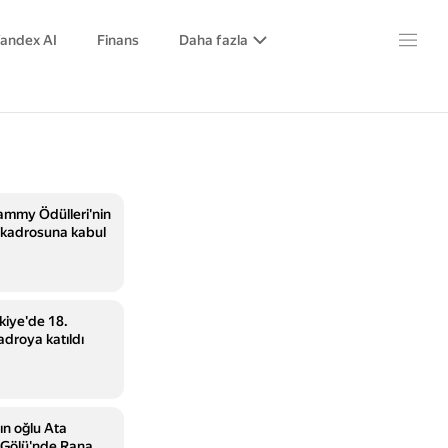
andex AI
Finans
Daha fazla
rammy Ödülleri'nin
kadrosuna kabul
kiye'de 18.
adroya katıldı
n oğlu Ata
Gölü'nde Rana