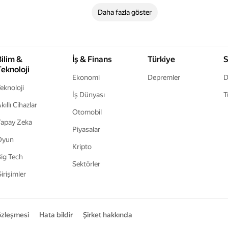
Daha fazla göster
Bilim &
İş & Finans
Türkiye
S
Teknoloji
Ekonomi
Depremler
D
eknoloji
İş Dünyası
T
kıllı Cihazlar
Otomobil
apay Zeka
Piyasalar
Oyun
Kripto
ig Tech
Sektörler
irişimler
sözleşmesi
Hata bildir
Şirket hakkında