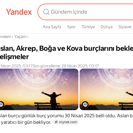
Ana Sayfa
Spor
Türkiye
Dünya
Siyaset
radasın
ündem
›
Yaşam
›
slan, Akrep, Boğa ve Kova burçlarını bekl
elişmeler
 Nisan 2025, 03:17
Son güncelleme: 28 Nisan 2025, 03:17
lan burcu günlük burç yorumu 30 Nisan 2025 belli oldu. Aslan bu
 yaratıcı bir gün bekliyor.
mynet.com