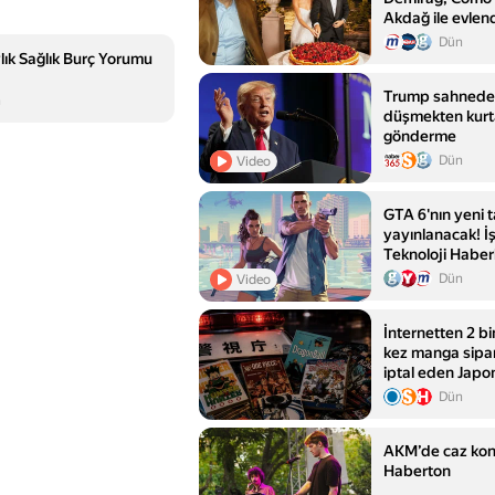
Akdağ ile evlen
Dün
lık Sağlık Burç Yorumu
Trump sahnede
n
düşmekten kurta
gönderme
Dün
Video
GTA 6'nın yeni ta
yayınlanacak! İşt
Teknoloji Haberl
Dün
Video
İnternetten 2 b
kez manga sipar
iptal eden Japo
tutuklandı
Dün
AKM’de caz konse
Haberton