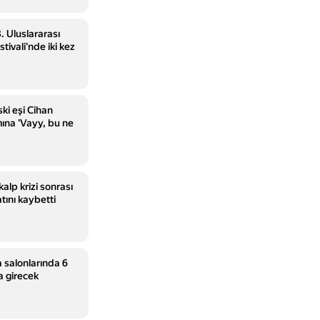
. Uluslararası
ivali'nde iki kez
ki eşi Cihan
mına 'Vayy, bu ne
kalp krizi sonrası
ını kaybetti
 salonlarında 6
a girecek