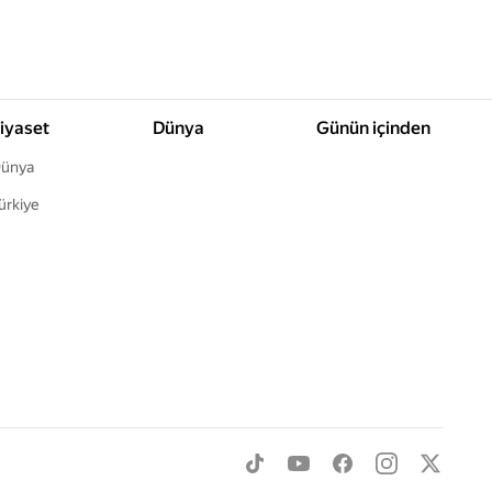
iyaset
Dünya
Günün içinden
ünya
ürkiye