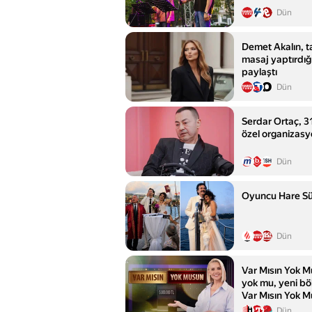
Dün
Demet Akalın, t
masaj yaptırdığı 
paylaştı
Dün
Serdar Ortaç, 31 
özel organizasy
Dün
Oyuncu Hare Sür
Dün
Var Mısın Yok 
yok mu, yeni b
Var Mısın Yok 
fragmanı
Dün