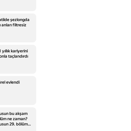
atilde şezlongda
anları filtresiz
yıllık kariyerini
onla taçlandırdı
el evlendi
Musun bu akşam
ölüm ne zaman?
Musun 29. bölüm