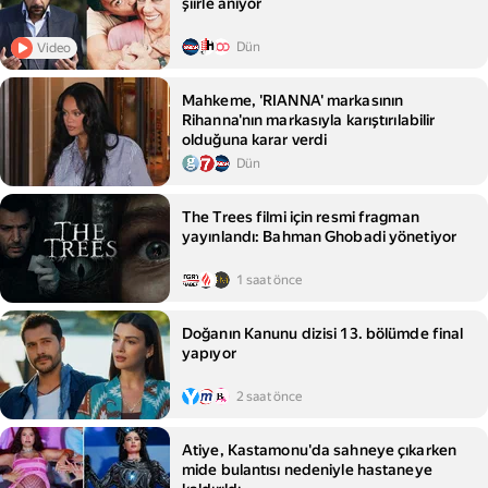
şiirle anıyor
Dün
Video
Mahkeme, 'RIANNA' markasının
Rihanna'nın markasıyla karıştırılabilir
olduğuna karar verdi
Dün
The Trees filmi için resmi fragman
yayınlandı: Bahman Ghobadi yönetiyor
1 saat önce
Doğanın Kanunu dizisi 13. bölümde final
yapıyor
2 saat önce
Atiye, Kastamonu'da sahneye çıkarken
mide bulantısı nedeniyle hastaneye