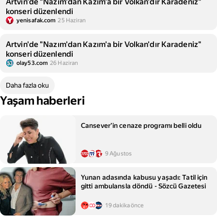
Artvin'de "Nazım'dan Kazım'a bir Volkan'dır Karadeniz"
konseri düzenlendi
yenisafak.com
25 Haziran
Artvin'de "Nazım'dan Kazım'a bir Volkan'dır Karadeniz"
konseri düzenlendi
olay53.com
26 Haziran
Daha fazla oku
Yaşam haberleri
Cansever’in cenaze programı belli oldu
9 Ağustos
Yunan adasında kabusu yaşadı: Tatil için
gitti ambulansla döndü - Sözcü Gazetesi
19 dakika önce