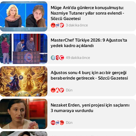
Müge Anlı'da günlerce konuşulmuştu:
Nazmiye Tutaner yıllar sonra evlendi -
Sözcü Gazetesi
3 dakika önce
MasterChef Türkiye 2026: 9 Ağustos'ta
yedek kadro açıklandı
49 dakika önce
Ağustos sonu 4 burç için acı bir gerçeği
beraberinde getirecek - Sözcü Gazetesi
Dün
Nezaket Erden, yeni projesi için saçlarını
3 numaraya vurdurdu
Dün