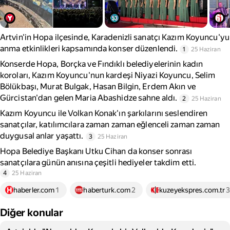
Artvin'in Hopa ilçesinde, Karadenizli sanatçı Kazım Koyuncu'yu
anma etkinlikleri kapsamında konser düzenlendi.
1
25 Haziran
Konserde Hopa, Borçka ve Fındıklı belediyelerinin kadın
koroları, Kazım Koyuncu'nun kardeşi Niyazi Koyuncu, Selim
Bölükbaşı, Murat Bulgak, Hasan Bilgin, Erdem Akın ve
Gürcistan'dan gelen Maria Abashidze sahne aldı.
2
25 Haziran
Kazım Koyuncu ile Volkan Konak'ın şarkılarını seslendiren
sanatçılar, katılımcılara zaman zaman eğlenceli zaman zaman
duygusal anlar yaşattı.
3
25 Haziran
Hopa Belediye Başkanı Utku Cihan da konser sonrası
sanatçılara günün anısına çeşitli hediyeler takdim etti.
4
25 Haziran
haberler.com
1
haberturk.com
2
kuzeyekspres.com.tr
Diğer konular