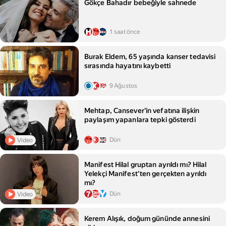
Gökçe Bahadır bebeğiyle sahnede
1 saat önce
Burak Eldem, 65 yaşında kanser tedavisi
sırasında hayatını kaybetti
9 Ağustos
Mehtap, Cansever'in vefatına ilişkin
paylaşım yapanlara tepki gösterdi
Dün
Video
Manifest Hilal gruptan ayrıldı mı? Hilal
Yelekçi Manifest’ten gerçekten ayrıldı
mı?
Dün
Video
Kerem Alışık, doğum gününde annesini