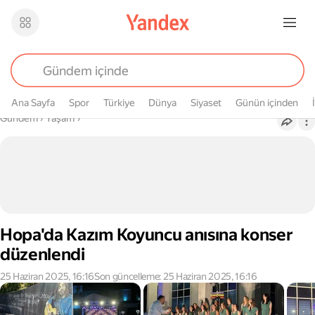
Ana Sayfa
Spor
Türkiye
Dünya
Siyaset
Günün içinden
Buradasın
Gündem
›
Yaşam
›
Hopa'da Kazım Koyuncu anısına konser
düzenlendi
25 Haziran 2025, 16:16
Son güncelleme: 25 Haziran 2025, 16:16