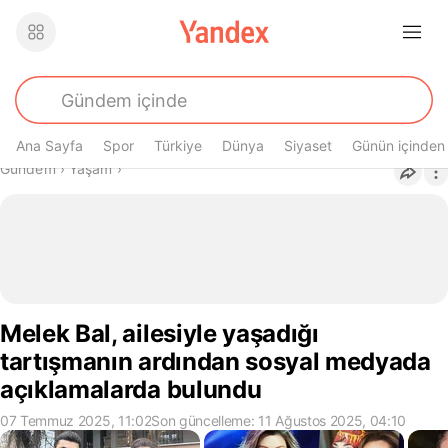
Ana Sayfa
Spor
Türkiye
Dünya
Siyaset
Günün içinden
Buradasın
Gündem
›
Yaşam
›
Melek Bal, ailesiyle yaşadığı
tartışmanın ardından sosyal medyada
açıklamalarda bulundu
07 Temmuz 2025, 11:02
Son güncelleme: 11 Ağustos 2025, 04:10