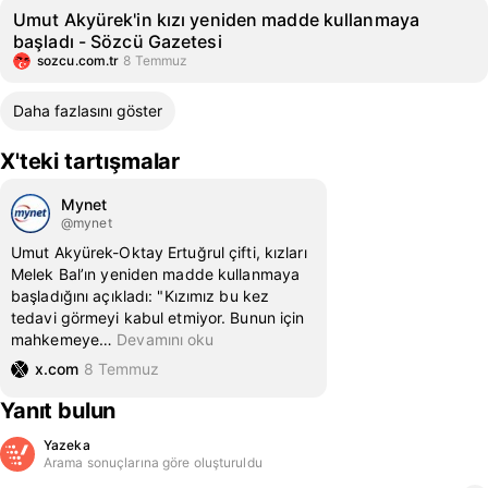
Umut Akyürek'in kızı yeniden madde kullanmaya
başladı - Sözcü Gazetesi
sozcu.com.tr
8 Temmuz
Daha fazlasını göster
X'teki tartışmalar
Mynet
@mynet
Umut Akyürek-Oktay Ertuğrul çifti, kızları
Melek Bal’ın yeniden madde kullanmaya
başladığını açıkladı: "Kızımız bu kez
tedavi görmeyi kabul etmiyor. Bunun için
mahkemeye
…
Devamını oku
x.com
8 Temmuz
Yanıt bulun
Yazeka
Arama sonuçlarına göre oluşturuldu