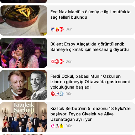
Ece Naz Macit'in ölümüyle ilgili mutfakta
saç telleri bulundu
Dün
Bülent Ersoy Alaçatı'da görüntülendi:
Sahneye çıkmak için mekana gidiyordu
Dün
Ferdi Özkul, babası Münir Özkul'un
izinden gitmeyip Ottawa'da gastronomi
yolculuğuna başladı
Dün
Kızılcık Şerbeti'nin 5. sezonu 18 Eylül'de
başlıyor: Feyza Civelek ve Aliye
Uzunatağan ayrılıyor
Dün