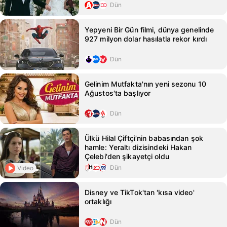
Dün
Yepyeni Bir Gün filmi, dünya genelinde
927 milyon dolar hasılatla rekor kırdı
Dün
Gelinim Mutfakta'nın yeni sezonu 10
Ağustos'ta başlıyor
Dün
Ülkü Hilal Çiftçi’nin babasından şok
hamle: Yeraltı dizisindeki Hakan
Çelebi'den şikayetçi oldu
Dün
Video
Disney ve TikTok'tan 'kısa video'
ortaklığı
Dün