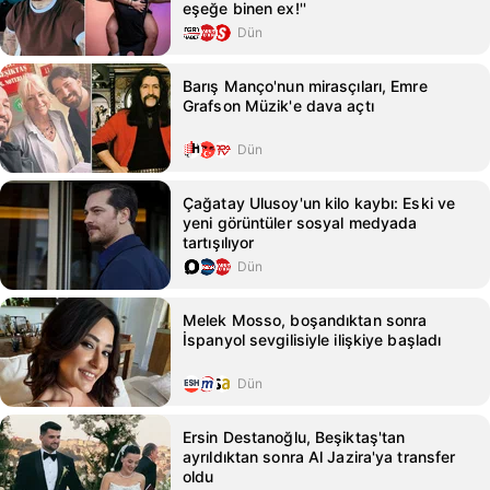
eşeğe binen ex!''
Dün
Barış Manço'nun mirasçıları, Emre
Grafson Müzik'e dava açtı
Dün
Çağatay Ulusoy'un kilo kaybı: Eski ve
yeni görüntüler sosyal medyada
tartışılıyor
Dün
Melek Mosso, boşandıktan sonra
İspanyol sevgilisiyle ilişkiye başladı
Dün
Ersin Destanoğlu, Beşiktaş'tan
ayrıldıktan sonra Al Jazira'ya transfer
oldu