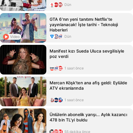
Dün
GTA 6'nın yeni tanıtımı Netflix'te
yayınlanacak! İşte tarihi - Teknoloji
Haberleri
Dün
Video
Manifest kızı Sueda Uluca sevgilisiyle
poz verdi
1 saat önce
Mercan Köşk'ten ana afiş geldi: Eylülde
ATV ekranlarında
1 saat önce
Ünlülerin abonelik yarışı... Aylık kazancı
478 bin TL'yi buldu
55 dakika önce