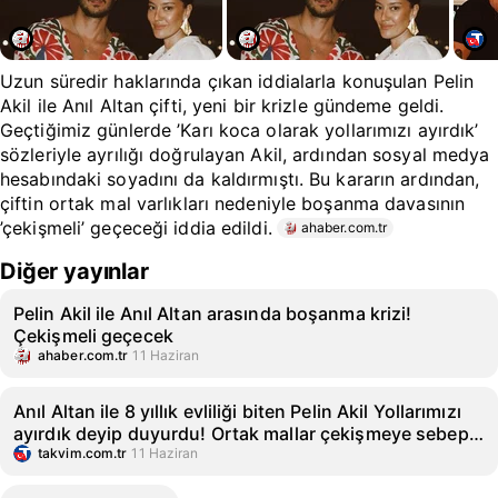
Uzun süredir haklarında çıkan iddialarla konuşulan Pelin
Akil ile Anıl Altan çifti, yeni bir krizle gündeme geldi.
Geçtiğimiz günlerde ’Karı koca olarak yollarımızı ayırdık’
sözleriyle ayrılığı doğrulayan Akil, ardından sosyal medya
hesabındaki soyadını da kaldırmıştı. Bu kararın ardından,
çiftin ortak mal varlıkları nedeniyle boşanma davasının
’çekişmeli’ geçeceği iddia edildi.
ahaber.com.tr
Diğer yayınlar
Pelin Akil ile Anıl Altan arasında boşanma krizi!
Çekişmeli geçecek
ahaber.com.tr
11 Haziran
Anıl Altan ile 8 yıllık evliliği biten Pelin Akil Yollarımızı
ayırdık deyip duyurdu! Ortak mallar çekişmeye sebep
oldu!
takvim.com.tr
11 Haziran