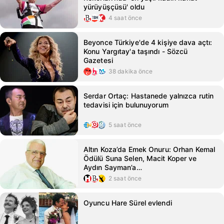
yürüyüşçüsü' oldu
4 saat önce
Beyonce Türkiye'de 4 kişiye dava açtı:
Konu Yargıtay'a taşındı - Sözcü
Gazetesi
38 dakika önce
Serdar Ortaç: Hastanede yalnızca rutin
tedavisi için bulunuyorum
5 saat önce
Altın Koza’da Emek Onuru: Orhan Kemal
Ödülü Suna Selen, Macit Koper ve
Aydın Sayman’a…
2 saat önce
Oyuncu Hare Sürel evlendi