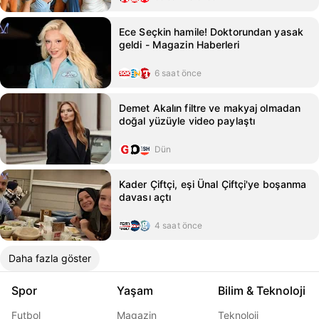
Ece Seçkin hamile! Doktorundan yasak
geldi - Magazin Haberleri
6 saat önce
Demet Akalın filtre ve makyaj olmadan
doğal yüzüyle video paylaştı
Dün
Kader Çiftçi, eşi Ünal Çiftçi'ye boşanma
davası açtı
4 saat önce
Daha fazla göster
Spor
Yaşam
Bilim & Teknoloji
Futbol
Magazin
Teknoloji