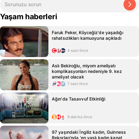
Yaşam haberleri
Faruk Peker, Köyceğiz'de yaşadığı
rahatsızlıkları kamuoyuna açıkladı
4 saat önce
Aslı Bekiroğlu, miyom ameliyatı
komplikasyonları nedeniyle 9. kez
ameliyat olacak
7 saat önce
Ağın'da Tasavvuf Etkinliği
9 dakika önce
97 yaşındaki İngiliz kadın, Guinness
Rekorları'nda 'en yaşlı kadın kanat