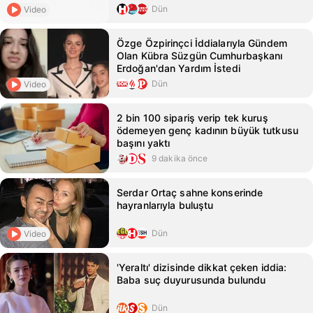
Dün
Video
Özge Özpirinçci İddialarıyla Gündem
Olan Kübra Süzgün Cumhurbaşkanı
Erdoğan'dan Yardım İstedi
Dün
Video
2 bin 100 sipariş verip tek kuruş
ödemeyen genç kadının büyük tutkusu
başını yaktı
9 dakika önce
Serdar Ortaç sahne konserinde
hayranlarıyla buluştu
Dün
Video
'Yeraltı' dizisinde dikkat çeken iddia:
Baba suç duyurusunda bulundu
Dün