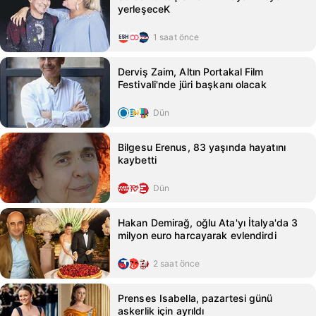
yerleşeceK
1 saat önce
Derviş Zaim, Altın Portakal Film
Festivali'nde jüri başkanı olacak
Dün
Bilgesu Erenus, 83 yaşında hayatını
kaybetti
Dün
Hakan Demirağ, oğlu Ata'yı İtalya'da 3
milyon euro harcayarak evlendirdi
2 saat önce
Prenses Isabella, pazartesi günü
askerlik için ayrıldı