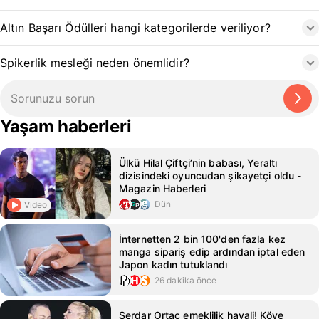
Altın Başarı Ödülleri hangi kategorilerde veriliyor?
Spikerlik mesleği neden önemlidir?
Yaşam haberleri
Ülkü Hilal Çiftçi’nin babası, Yeraltı
dizisindeki oyuncudan şikayetçi oldu -
Magazin Haberleri
Dün
Video
İnternetten 2 bin 100'den fazla kez
manga sipariş edip ardından iptal eden
Japon kadın tutuklandı
26 dakika önce
Serdar Ortaç emeklilik hayali! Köye