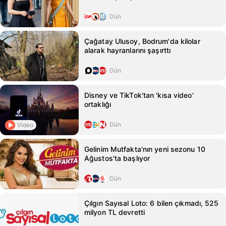
Dün
Çağatay Ulusoy, Bodrum'da kilolar
alarak hayranlarını şaşırttı
Dün
Disney ve TikTok'tan 'kısa video'
ortaklığı
Dün
Video
Gelinim Mutfakta'nın yeni sezonu 10
Ağustos'ta başlıyor
Dün
Çılgın Sayısal Loto: 6 bilen çıkmadı, 525
milyon TL devretti