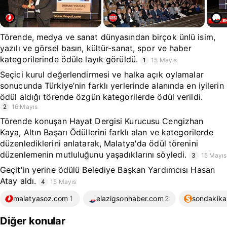
Törende, medya ve sanat dünyasından birçok ünlü isim,
yazılı ve görsel basın, kültür-sanat, spor ve haber
kategorilerinde ödüle layık görüldü.
1
15 Mayıs
Seçici kurul değerlendirmesi ve halka açık oylamalar
sonucunda Türkiye’nin farklı yerlerinde alanında en iyilerin
ödül aldığı törende özgün kategorilerde ödül verildi.
2
16 Mayıs
Törende konuşan Hayat Dergisi Kurucusu Cengizhan
Kaya, Altın Başarı Ödüllerini farklı alan ve kategorilerde
düzenlediklerini anlatarak, Malatya'da ödül törenini
düzenlemenin mutluluğunu yaşadıklarını söyledi.
3
15 Mayıs
Geçit'in yerine ödülü Belediye Başkan Yardımcısı Hasan
Atay aldı.
4
15 Mayıs
malatyasoz.com
1
elazigsonhaber.com
2
sondakik
Diğer konular