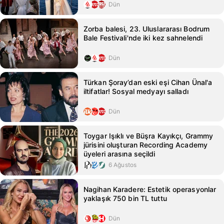
Dün
Zorba balesi, 23. Uluslararası Bodrum
Bale Festivali'nde iki kez sahnelendi
Dün
Türkan Şoray’dan eski eşi Cihan Ünal'a
iltifatlar! Sosyal medyayı salladı
Dün
Toygar Işıklı ve Büşra Kayıkçı, Grammy
jürisini oluşturan Recording Academy
üyeleri arasına seçildi
6 Ağustos
Nagihan Karadere: Estetik operasyonlar
yaklaşık 750 bin TL tuttu
Dün