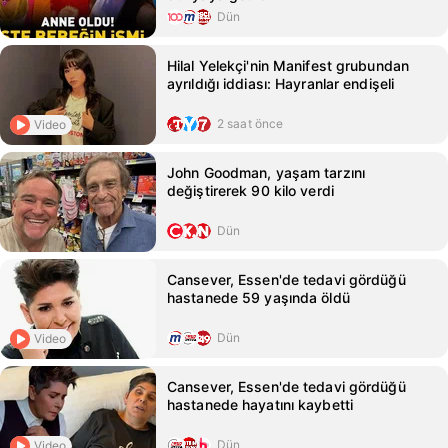
Dün
Hilal Yelekçi'nin Manifest grubundan
ayrıldığı iddiası: Hayranlar endişeli
2 saat önce
Video
John Goodman, yaşam tarzını
değiştirerek 90 kilo verdi
Dün
Cansever, Essen'de tedavi gördüğü
hastanede 59 yaşında öldü
Dün
Video
Cansever, Essen'de tedavi gördüğü
hastanede hayatını kaybetti
Dün
Video