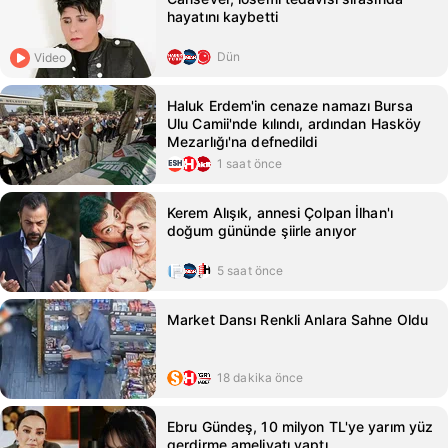
hayatını kaybetti
Dün
Video
Haluk Erdem'in cenaze namazı Bursa
Ulu Camii'nde kılındı, ardından Hasköy
Mezarlığı'na defnedildi
1 saat önce
Kerem Alışık, annesi Çolpan İlhan'ı
doğum gününde şiirle anıyor
5 saat önce
Market Dansı Renkli Anlara Sahne Oldu
18 dakika önce
Ebru Gündeş, 10 milyon TL'ye yarım yüz
gerdirme ameliyatı yaptı