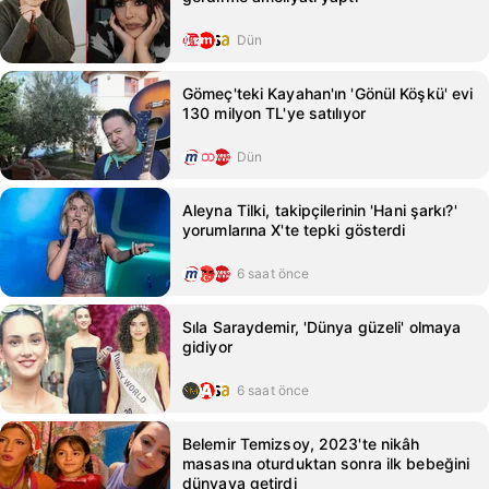
Dün
Gömeç'teki Kayahan'ın 'Gönül Köşkü' evi
130 milyon TL'ye satılıyor
Dün
Aleyna Tilki, takipçilerinin 'Hani şarkı?'
yorumlarına X'te tepki gösterdi
6 saat önce
Sıla Saraydemir, 'Dünya güzeli' olmaya
gidiyor
6 saat önce
Belemir Temizsoy, 2023'te nikâh
masasına oturduktan sonra ilk bebeğini
dünyaya getirdi