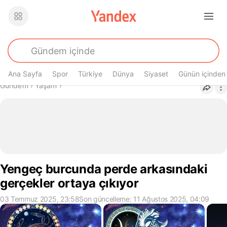
Ana Sayfa
Spor
Türkiye
Dünya
Siyaset
Günün içinden
Buradasın
Gündem
›
Yaşam
›
Yengeç burcunda perde arkasındaki
gerçekler ortaya çıkıyor
03 Temmuz 2025, 23:58
Son güncelleme: 11 Ağustos 2025, 04:09