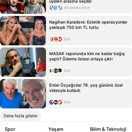
üyeleri arasına seçildi
49 dakika önce
Nagihan Karadere: Estetik operasyonlar
yaklaşık 750 bin TL tuttu
Dün
MASAK raporunda kim ne kadar bağış
yaptı? Ödeme listesi ortaya çıktı
Dün
Erdal Özyağcılar 78. yaş gününü özel
videoyla kutladı
Dün
Daha fazla göster
Spor
Yaşam
Bilim & Teknoloji