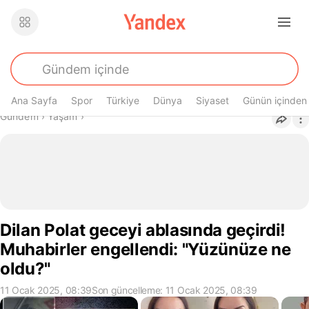
Ana Sayfa
Spor
Türkiye
Dünya
Siyaset
Günün içinden
Buradasın
Gündem
›
Yaşam
›
Dilan Polat geceyi ablasında geçirdi!
Muhabirler engellendi: "Yüzünüze ne
oldu?"
11 Ocak 2025, 08:39
Son güncelleme: 11 Ocak 2025, 08:39