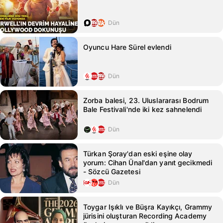
Dün
Oyuncu Hare Sürel evlendi
Dün
Zorba balesi, 23. Uluslararası Bodrum
Bale Festivali'nde iki kez sahnelendi
Dün
Türkan Şoray'dan eski eşine olay
yorum: Cihan Ünal'dan yanıt gecikmedi
- Sözcü Gazetesi
Dün
Toygar Işıklı ve Büşra Kayıkçı, Grammy
jürisini oluşturan Recording Academy